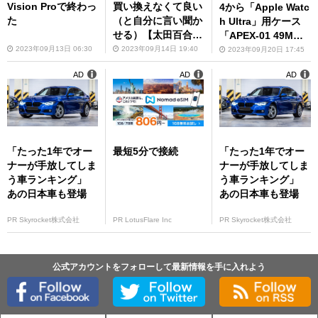
Vision Proで終わっ
買い換えなくて良い
4から「Apple Watc
た
（と自分に言い聞か
h Ultra」用ケース
せる）【太田百合
「APEX-01 49M
子】
M」発売
2023年09月13日 06:30
2023年09月14日 19:40
2023年09月20日 17:45
AD
AD
AD
「たった1年でオー
最短5分で接続
「たった1年でオー
ナーが手放してしま
ナーが手放してしま
う車ランキング」
う車ランキング」
あの日本車も登場
あの日本車も登場
PR Skyrocket株式会社
PR LotusFlare Inc
PR Skyrocket株式会社
公式アカウントをフォローして最新情報を手に入れよう