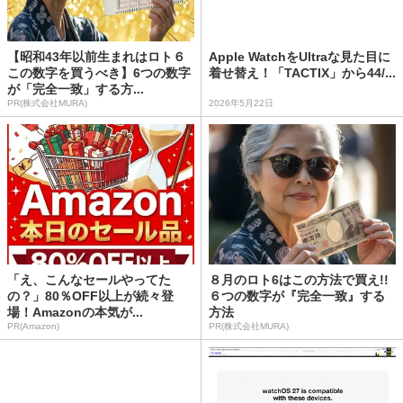
【昭和43年以前生まれはロト６
Apple WatchをUltraな見た目に
この数字を買うべき】6つの数字
着せ替え！「TACTIX」から44/...
が「完全一致」する方...
PR(株式会社MURA)
2026年5月22日
「え、こんなセールやってた
８月のロト6はこの方法で買え!!
の？」80％OFF以上が続々登
６つの数字が『完全一致』する
場！Amazonの本気が...
方法
PR(Amazon)
PR(株式会社MURA)