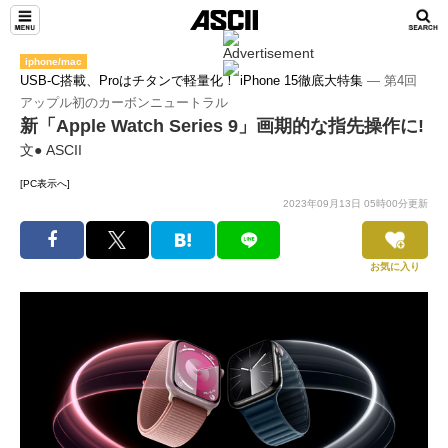
iphone/mac
USB-C搭載、Proはチタンで軽量化！ iPhone 15徹底大特集
― 第4回
アップル初のカーボンニュートラル
新「Apple Watch Series 9」画期的な指先操作に!
文● ASCII
[PC表示へ]
2023年09月13日 05時00分更新
お気に入り