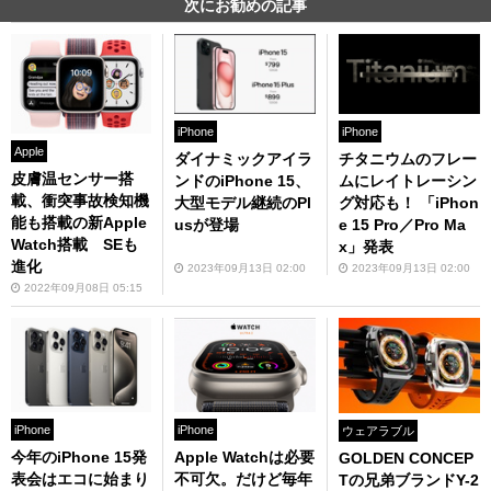
次にお勧めの記事
iPhone
iPhone
Apple
チタニウムのフレー
ダイナミックアイラ
皮膚温センサー搭
ムにレイトレーシン
ンドのiPhone 15、
載、衝突事故検知機
グ対応も！ 「iPhon
大型モデル継続のPl
能も搭載の新Apple
e 15 Pro／Pro Ma
usが登場
Watch搭載 SEも
x」発表
進化
2023年09月13日 02:00
2023年09月13日 02:00
2022年09月08日 05:15
iPhone
iPhone
ウェアラブル
今年のiPhone 15発
Apple Watchは必要
GOLDEN CONCEP
表会はエコに始まり
不可欠。だけど毎年
Tの兄弟ブランドY-2