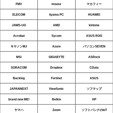
FMV
mouse
マカフィー
ELECOM
iiyama PC
HUAWEI
JAWS-UG
AMD
kintone
Acrobat
Sycom
ASUS ROG
キヤノンMJ
Azure
パソコンSEVEN
MSI
GIGABYTE
ASRock
SORACOM
Dropbox
CData
Backlog
Fortinet
ASUS
JAPANNEXT
ViewSonic
ソフマップ
brand new ME!
Belkin
HP
ヤマハ
Zoom
ソフトバンクのIoT