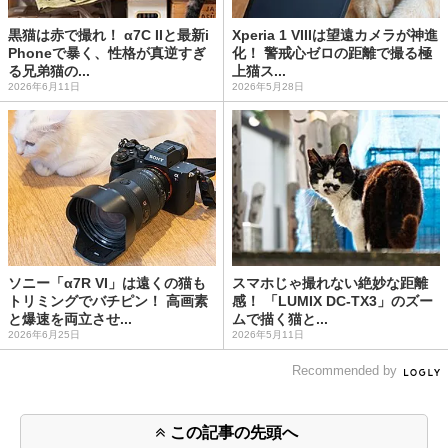
黒猫は赤で撮れ！ α7C IIと最新i
Xperia 1 VIIIは望遠カメラが神進
Phoneで暴く、性格が真逆すぎ
化！ 警戒心ゼロの距離で撮る極
る兄弟猫の...
上猫ス...
2026年6月11日
2026年5月28日
ソニー「α7R VI」は遠くの猫も
スマホじゃ撮れない絶妙な距離
トリミングでバチピン！ 高画素
感！ 「LUMIX DC-TX3」のズー
と爆速を両立させ...
ムで描く猫と...
2026年6月25日
2026年5月11日
Recommended by
この記事の先頭へ