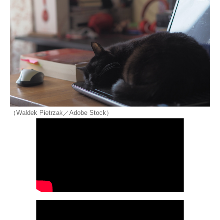
（Waldek Pietrzak／Adobe Stock）