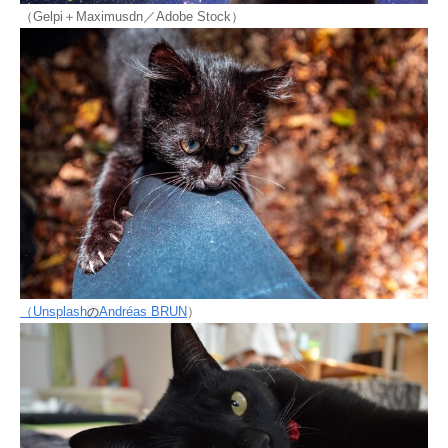
（Gelpi＋Maximusdn／Adobe Stock）
（Unsplash
Andréas BRUN
）
の