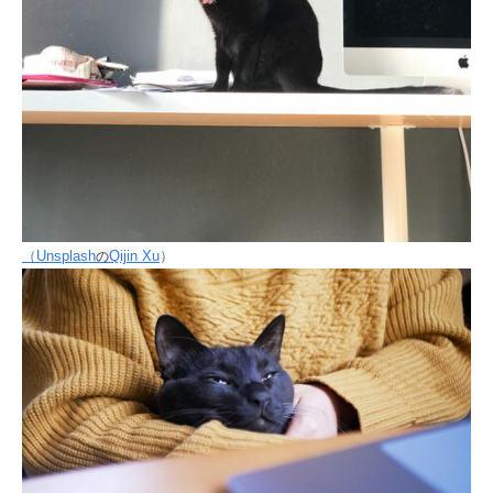
（Unsplash
Qijin Xu
）
の