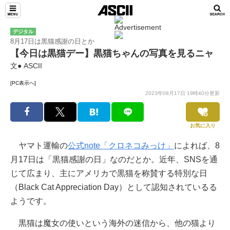
デジタル
8月17日は黒猫感謝の日とか
【今日は黒猫デー】黒猫ちゃんの写真を見るニャ
文● ASCII
[PC表示へ]
2023年08月17日 19時40分更新
お気に入り
ヤマト運輸の
公式note「クロネコみっけ」
によれば、8
月17日は「黒猫感謝の日」なのだとか。近年、SNSを通
じて広まり、主にアメリカで黒猫を称賛する特別な日
（Black Cat Appreciation Day）として認知されているる
ようです。
黒猫は魔女の使いという海外の迷信から、他の猫より