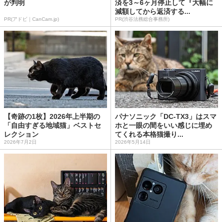
が判明
済を3～6ヶ月停止して『大幅に
減額してから返済する...
PR(アドビ｜CanCam.jp)
PR(渋谷法務総合事務所)
【奇跡の1枚】2026年上半期の
パナソニック「DC-TX3」はスマ
「自由すぎる地域猫」ベストセ
ホと一眼の間をいい感じに埋め
レクション
てくれる本格猫撮り...
2026年7月2日
2026年5月14日