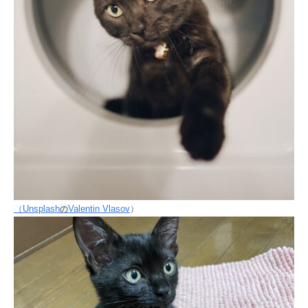
（Unsplash
Valentin Vlasov
）
の