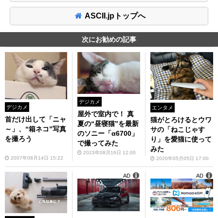
ASCII.jpトップへ
次にお勧めの記事
デジカメ
デジカメ
エンタメ
屋外で室内で！ 真
首だけ出して「ニャ
猫がとろけるとウワ
夏の“昼寝猫”を最新
～」、“箱ネコ”写真
サの「ねこじゃす
のソニー「α6700」
を撮ろう
り」を愛猫に使って
で撮ってみた
みた
2023年08月16日 12:00
2007年08月14日 15:22
2020年05月05日 17:00
AD
AD