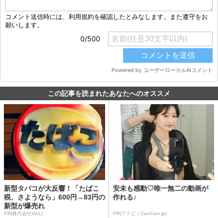
この記事を読まれたあなたへのオススメ
新型タバコが大反響！「たばこ
安未も感動♡唯一無二の動画が
税、さようなら」600円→83円の
作れる♪
新型が爆売れ
PR(株式会社HAL)
PR(アドビ｜CanCam.jp)