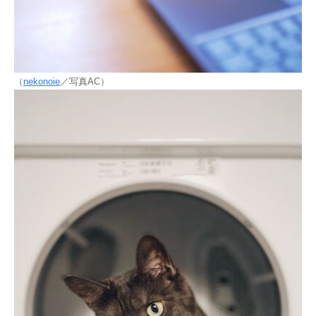
（
nekonoie
／写真AC）