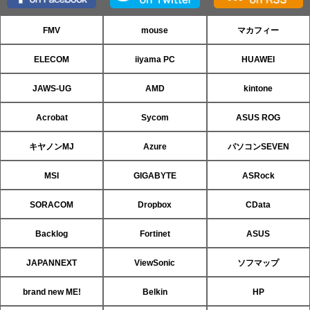
FMV
mouse
マカフィー
ELECOM
iiyama PC
HUAWEI
JAWS-UG
AMD
kintone
Acrobat
Sycom
ASUS ROG
キヤノンMJ
Azure
パソコンSEVEN
MSI
GIGABYTE
ASRock
SORACOM
Dropbox
CData
Backlog
Fortinet
ASUS
JAPANNEXT
ViewSonic
ソフマップ
brand new ME!
Belkin
HP