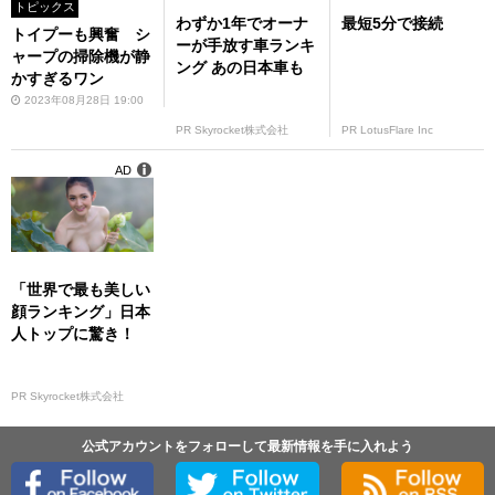
トピックス
わずか1年でオーナ
最短5分で接続
トイプーも興奮 シ
ーが手放す車ランキ
ャープの掃除機が静
ング あの日本車も
かすぎるワン
2023年08月28日 19:00
PR Skyrocket株式会社
PR LotusFlare Inc
AD
「世界で最も美しい
顔ランキング」日本
人トップに驚き！
PR Skyrocket株式会社
公式アカウントをフォローして最新情報を手に入れよう