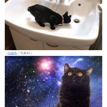
（
白鼬舎
／写真AC）