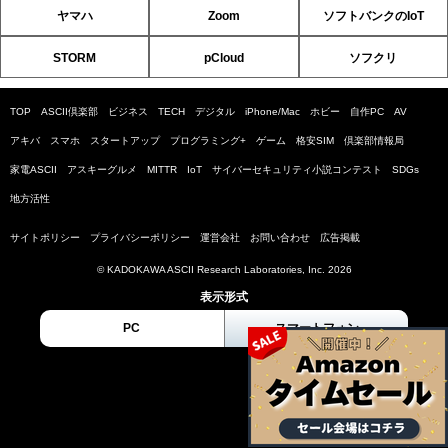
ヤマハ
Zoom
ソフトバンクのIoT
STORM
pCloud
ソフクリ
TOP
ASCII倶楽部
ビジネス
TECH
デジタル
iPhone/Mac
ホビー
自作PC
AV
アキバ
スマホ
スタートアップ
プログラミング+
ゲーム
格安SIM
倶楽部情報局
家電ASCII
アスキーグルメ
MITTR
IoT
サイバーセキュリティ小説コンテスト
SDGs
地方活性
サイトポリシー
プライバシーポリシー
運営会社
お問い合わせ
広告掲載
© KADOKAWA ASCII Research Laboratories, Inc. 2026
表示形式
PC
スマートフォン