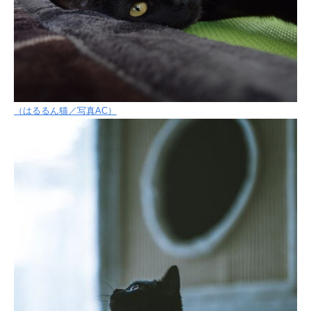
（はるるん猫／写真AC）