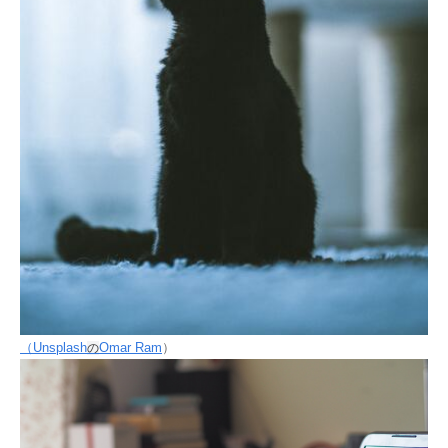
（Unsplash
Omar Ram
）
の