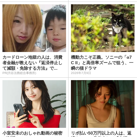
カードローン地獄の人は、消費
機動力こそ正義。ソニーの「α7
者金融が教えない『返済停止し
C II」と高倍率ズームで狙う、一
て減額・免除する方法』で...
瞬の猫ドラマ
PR(渋谷法務総合事務所)
2026年7月9日
小室安未のおしゃれ動画の秘密
リボ払い50万円以上の人は、返