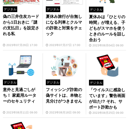
デジタル
デジタル
デジタル
偽の三井住友カード
夏休み旅行が台無し
夏休みは「ひとりの
から1日おきに「謎
になる列車とクルマ
時間」が増える、子
の支払日」を設定さ
の詐欺と対策をチェ
どもがスマホを使う
れる私
ック
ときのルールを話し
合おう
2023年07月26日 17:00
2023年07月27日 17:00
2023年08月04日 09:00
デジタル
デジタル
デジタル
意外と見過ごしが
フィッシング詐欺の
「ウイルスに感染し
ち！ 家庭用ルータ
偽サイトは、本物と
ています」警告画面
ーのセキュリティ
見分けがつきません
が出た!? それ、サ
ポート詐欺かも
2023年08月11日 09:00
2023年08月18日 09:00
2023年08月25日 09:00