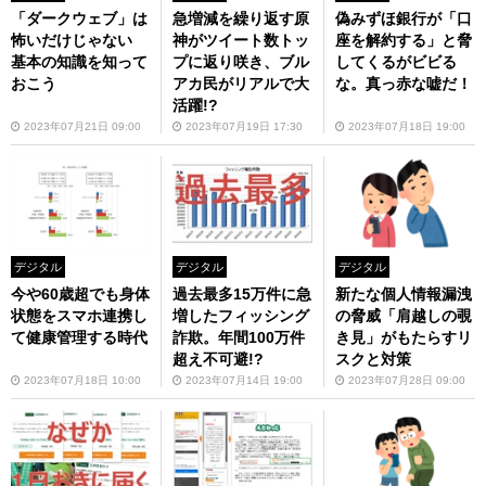
「ダークウェブ」は
急増減を繰り返す原
偽みずほ銀行が「口
怖いだけじゃない
神がツイート数トッ
座を解約する」と脅
基本の知識を知って
プに返り咲き、ブル
してくるがビビる
おこう
アカ民がリアルで大
な。真っ赤な嘘だ！
活躍!?
2023年07月21日 09:00
2023年07月19日 17:30
2023年07月18日 19:00
デジタル
デジタル
デジタル
今や60歳超でも身体
過去最多15万件に急
新たな個人情報漏洩
状態をスマホ連携し
増したフィッシング
の脅威「肩越しの覗
て健康管理する時代
詐欺。年間100万件
き見」がもたらすリ
超え不可避!?
スクと対策
2023年07月18日 10:00
2023年07月14日 19:00
2023年07月28日 09:00