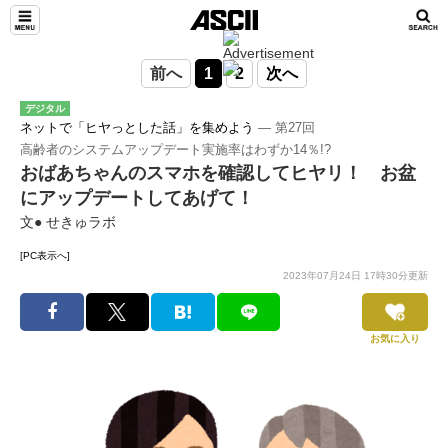
前へ
1
2
次へ
デジタル
ネットで「ヒヤっとした話」を集めよう
― 第27回
高齢者のシステムアップデート実施率はわずか14％!?
おばあちゃんのスマホを確認してヒヤリ！ お盆
にアップデートしてあげて！
文● せきゅラボ
[PC表示へ]
2023年07月24日 17時30分更新
お気に入り