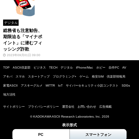
デジタル
総務省も注意勧告、
期限迫る「マイナポ
イント」に潜むフィ
ッシング詐欺
2023年09月01日 09:00
TOP
ASCII倶楽部
ビジネス
TECH
デジタル
iPhone/Mac
ホビー
自作PC
AV
アキバ
スマホ
スタートアップ
プログラミング+
ゲーム
格安SIM
倶楽部情報局
家電ASCII
アスキーグルメ
MITTR
IoT
サイバーセキュリティ小説コンテスト
SDGs
地方活性
サイトポリシー
プライバシーポリシー
運営会社
お問い合わせ
広告掲載
© KADOKAWA ASCII Research Laboratories, Inc. 2026
表示形式
PC
スマートフォン