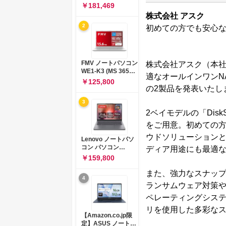
コン 15-fd 15.6イン
￥181,469
チ インテル Core 5
株式会社 アスク
120U メモリ16GB
2
初めての方でも安心
SSD512GB
Windows 11
Microsoft Office
2024搭載 WPS
Office搭載 カメラシ
FMV ノートパソコン
株式会社アスク（本社
ャッター 指紋認証 薄
WE1-K3 (MS 365
適なオールインワンNASキッ
型 Copilotキー搭載
Personal/Copilotキ
￥125,800
ナチュラルシルバー
ー搭載/Win 11/15.6
の2製品を発表いたし
(BJ0M5PA-AAAI)
型/Core
3
i5/16GB/SSD
512GB/ホワイト)
2ベイモデルの「DiskSt
FMVWK3E15W_AZ
をご用意。初めての
ウドソリューション
Lenovo ノートパソ
コン パソコン
ディア用途にも最適
IdeaPad Slim 3 14.0
￥159,800
インチ AMD
Ryzen™ 5 8640HS
また、強力なスナップ
4
メモリ16GB
ランサムウェア対策やB
SSD512GB
Microsoft 365 試用
ペレーティングシステム「
版 Windows11 バッ
リを使用した多彩な
テリー駆動12.6時間
【Amazon.co.jp限
重量1.39kg ルナグレ
定】ASUS ノートパ