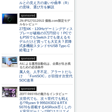
ルとの見え方の違いや曲率（R）
の意味、選び方を解説
sponsored
JN-IPS27G120U2 価格.com限定モデ
ルをレビュー
27型4K・120Hzゲーミングディス
プレーが破格の3万円切り！PCで
もPS5でもSwitch 2でも使えるモ
デルだけど買っても大丈夫？昇降
式多機能スタンドやUSB Typc-C
給電は？
sponsored
AIによる運用自動化は、企業が生き残
るための必須条件
属人化、人手不足、アラートだら
け 「FortiSOC」が目指す次世代
SOC改革
sponsored
ZEFT R65YBの魅力をインタビュー
次世代でも、次々世代でも戦え
る!?Ryzen 9 9950X3D2＆RTX
5070を搭載するASRock尽くしの
ド安定ゲーミングPCはクリエイ