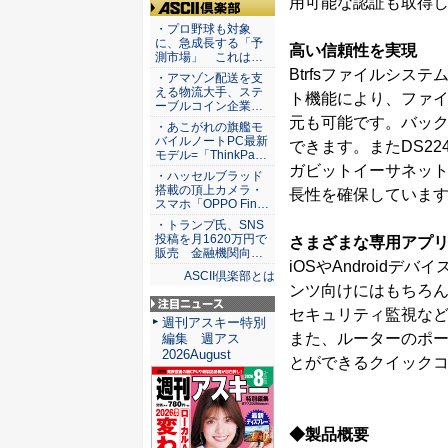
用可能な認証も取得
ASCII倶楽部
・プロ野球も対象
に、急成長する「予
高い信頼性を実現
測市場」 これは…
Btrfsファイルシ
・アマゾン配送を支
える物流大手、ステ
ト機能により、ファ
ーブルコイン企業…
元も可能です。バック
・あこがれの旗艦モ
バイルノートPC最新
できます。またDS224
モデル=「ThinkPa…
ガビットイーサネット
・ハッセルブラッド
搭載の頂上カメラ・
長性を確保していま
スマホ「OPPO Fin…
・トランプ氏、SNS
投稿を月1620万円で
さまざまな専用アプ
販売 金融機関向…
iOSやAndroid
ASCII倶楽部とは
ンツ向けにはもちろ
セキュリティ監視な
注目ニュース
週刊アスキー特別
また、ルーターのポ
編集 週アス
2026August
とができるクイック
◆製品概要