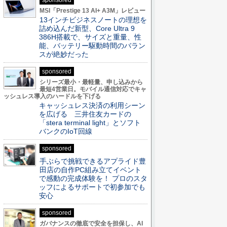
sponsored
MSI「Prestige 13 AI+ A3M」レビュー
13インチビジネスノートの理想を
詰め込んだ新型、Core Ultra 9
386H搭載で、サイズと重量、性
能、バッテリー駆動時間のバラン
スが絶妙だった
sponsored
シリーズ最小・最軽量、申し込みから
最短4営業日。モバイル通信対応でキャ
ッシュレス導入のハードルを下げる
キャッシュレス決済の利用シーン
を広げる 三井住友カードの
「stera terminal light」とソフト
バンクのIoT回線
sponsored
手ぶらで挑戦できるアプライド豊
田店の自作PC組み立てイベント
で感動の完成体験を！ プロのスタ
ッフによるサポートで初参加でも
安心
sponsored
ガバナンスの徹底で安全を担保し、AI