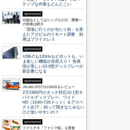
ティブな作業もどんとこい
sponsored
仕組みとしてはシンプルだが、業務へ
の効果は絶大
「現場に行くのが当たり前」を変
えたアズビルのリモート調整 効
果はプライスレス
sponsored
USB-Cも120Hzもピボットも。い
ま欲しい機能が全部入り！ 色再
現が美しい23.8型ディスプレーが
新定番になる
sponsored
JN-MD-IPST101WHDをレビュー
2万1980円のタッチ対応10.1型モ
バイルディスプレー、ワイド
HD（1540×720ドット）＆アスペ
クト比77：36って聞きなじみない
けど使いやすいの？
sponsored
ファミチキ「ファミマ味」も実食