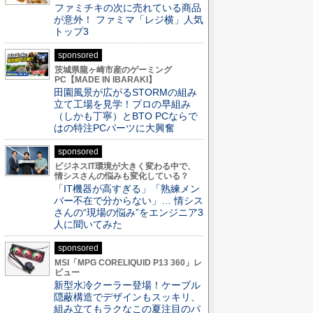
ファミチキの次に売れている商品
が意外！ ファミマ「レジ横」人気
トップ3
sponsored
茨城県龍ヶ崎市産のゲーミング
PC【MADE IN IBARAKI】
田園風景が広がるSTORMの組み
立て工場を見学！プロの早組み
（しかも丁寧）とBTO PCならで
はの特注PCパーツに大興奮
sponsored
ビジネスIT環境が大きく変わる中で、
情シスさんの悩みも変化している？
「IT機器が高すぎる」「熟練メン
バー不在で分からない」… 情シス
さんの“現場の悩み”をエンジニア3
人に聞いてみた
sponsored
MSI「MPG CORELIQUID P13 360」レ
ビュー
新型水冷クーラー登場！ケーブル
隠蔽構造でデザインもスッキリ、
組み立てもラクなこの夏注目のパ