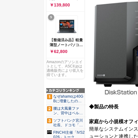
ー 83K9003JJP ノー
ソコン Vivobook 15
￥139,800
トPC
M1502NAQ 15.6イ
ンチ AMD Ryzen 7
5
170 メモリ16GB
SSD 512GB
Microsoft 365
Personal (24か月版)
搭載 Windows 11 重
【整備済み品】軽量
量1.7kg Wi-Fi 6E ク
薄型ノートパソコン
ワイエットブルー
dynabook G83 ■
￥62,800
M1502NAQ-
13.3型
R7165BUWS
FHD(1920x1080) -
Amazonのアソシエイ
高性能第11世代Core
トとして、ASCII.jpは
i5-1135G7 - メモリ
適格販売により収入を
16GB - SSD 256GB
得ています。
- Webカメラ -
WiFi&Bluetooth -
USB Type-C - MS
Office 2021 - Win11
なぜahamoは40G
搭載
Bに増量したの
か ...
◆製品の特長
腰は大風量ファ
ン、背中はペルチ
ェ冷却。ダ...
ソフトバンク宮川
家庭から小規模オフィ
社長、ドコモ「ah
簡単なシステムイン
amo...
FINCHI主催「IVS2
ューションと連携し
026」トーク...