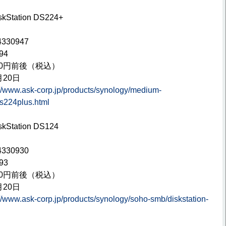
kStation DS224+
330947
94
00円前後（税込）
月20日
://www.ask-corp.jp/products/synology/medium-
ds224plus.html
kStation DS124
330930
93
00円前後（税込）
月20日
://www.ask-corp.jp/products/synology/soho-smb/diskstation-