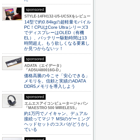
sponsored
STYLE-14FH132-U5-UCSXをレビュー
14型で約0.84kgの超軽量モバイル
PC！CPUはCore Ultraシリーズ3
でディスプレーはOLED（有機
EL）、バッテリー駆動時間は13
時間超え。もう欲しくなる要素し
か見つからないッ！
sponsored
ADATA（エイデータ）
「AD5U480016G-D」
価格高騰の今こそ「安心できる」
メモリを。信頼と実績のADATA
DDR5メモリを導入しよう
sponsored
エムエスアイコンピュータージャパン
「MAESTRO 500 WIRELESS」
約1万円でノイキャン、デュアル
接続ってマジ？ MSIのゲーミング
ヘッドセットのコスパがどうかし
ている