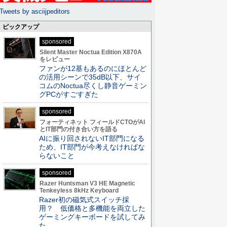
Tweets by asciijpeditors
ピックアップ
sponsored
Silent Master Noctua Edition X870A
をレビュー
ファンが12基もあるのにほとんど
の活用シーンで35dB以下、サイ
コムのNoctua尽くし静音ゲーミン
グPCがすごすぎた
sponsored
フォーティネット フィールドCTOがAI
とIT部門の付き合い方を語る
AIに振り回されないIT部門になる
ため、IT部門が今考えなければな
らないこと
sponsored
Razer Huntsman V3 HE Magnetic
Tenkeyless 8kHz Keyboard
Razer初の磁気式スイッチ採
用？ 低価格と多機能を両立した
ゲーミングキーボードを試してみ
た