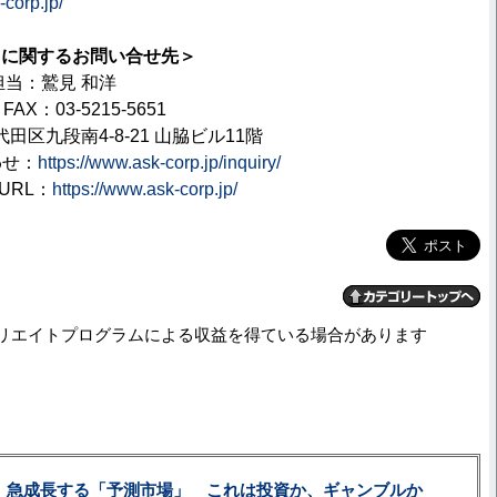
-corp.jp/
スに関するお問い合せ先＞
担当：鷲見 和洋
、FAX：03-5215-5651
千代田区九段南4-8-21 山脇ビル11階
わせ：
https://www.ask-corp.jp/inquiry/
URL：
https://www.ask-corp.jp/
リエイトプログラムによる収益を得ている場合があります
、急成長する「予測市場」 これは投資か、ギャンブルか