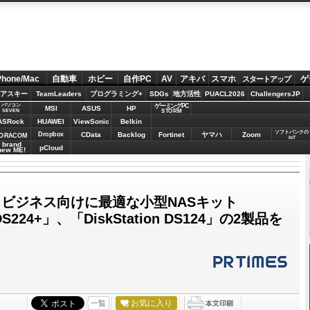
Phone/Mac
自動車
ホビー
自作PC
AV
アキバ
スマホ
ゲ
スタートアップ
アスキー
TeamLeaders
プログラミング+
SDGs
地方活性
PUACL2026
ChallengersJP
パソコン
ゲーミングPC
MSI
ASUS
HP
STORM
SEVEN
ASRock
HUAWEI
ViewSonic
Belkin
ソフトバンクの
Dropbox
CData
Backlog
Fortinet
ヤマハ
Zoom
ORACOM
IoT
brand
pCloud
new ME!
社製、ビジネス向けに最適な小型NASキット
n DS224+」、「DiskStation DS124」の2製品を
お気に入り
一覧