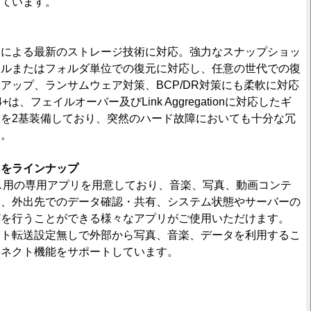
しています。
ステムによる最新のストレージ技術に対応。強力なスナップショッ
イルまたはフォルダ単位での復元に対応し、任意の世代での復
アップ、ランサムウェア対策、BCP/DR対策にも柔軟に対応
+は、フェイルオーバー及びLink Aggregationに対応したギ
を2基装備しており、突然のハード故障においても十分な冗
す。
リをラインナップ
デバイス用の専用アプリを用意しており、音楽、写真、動画コンテ
ん、外出先でのデータ確認・共有、システム状態やサーバーの
どを行うことができる様々なアプリがご使用いただけます。
ート転送設定無しで外部から写真、音楽、データを利用するこ
コネクト機能をサポートしています。