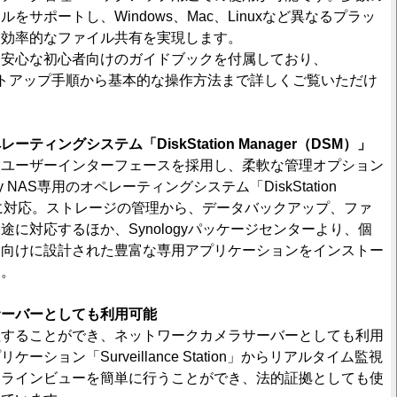
をサポートし、Windows、Mac、Linuxなど異なるプラッ
つ効率的なファイル共有を実現します。
も安心な初心者向けのガイドブックを付属しており、
Sのセットアップ手順から基本的な操作方法まで詳しくご覧いただけ
ティングシステム「DiskStation Manager（DSM）」
るユーザーインターフェースを採用し、柔軟な管理オプション
y NAS専用のオペレーティングシステム「DiskStation
M）」に対応。ストレージの管理から、データバックアップ、ファ
途に対応するほか、Synologyパッケージセンターより、個
ス向けに設計された豊富な専用アプリケーションをインストー
す。
サーバーとしても利用可能
理することができ、ネットワークカメラサーバーとしても利用
ーション「Surveillance Station」からリアルタイム監視
ムラインビューを簡単に行うことができ、法的証拠としても使