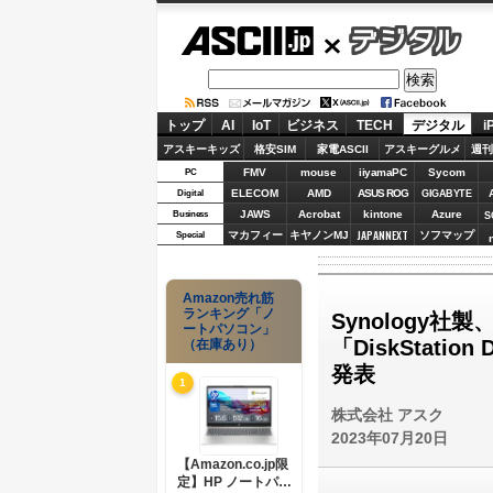
ASCII.jp
デジタル
トップ
AI
IoT
ビジネス
TECH
デジタル
i
アスキーキッズ
格安SIM
家電ASCII
アスキーグルメ
週刊
FMV
mouse
iiyamaPC
Sycom
PC
ELECOM
AMD
ASUS ROG
Digital
GIGABYTE
JAWS
Acrobat
kintone
Azure
Business
S
JAPANNEXT
マカフィー
キヤノンMJ
ソフマップ
Special
Amazon売れ筋
ランキング「ノ
Synology
ートパソコン」
「DiskStatio
（在庫あり）
発表
1
株式会社 アスク
2023年07月20日
【Amazon.co.jp限
定】HP ノートパソ