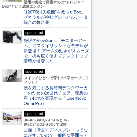
活用の促進で目指すのは“トレジャー
Box”という成長エンジン
“120TB消失危機”を救ったBox。
ゼネラルが挑むグローバルデータ
統合の舞台裏
sponsored
好評のViewSonic「モニターアー
ム」にスタイリッシュなモデルが
新登場！ アームの動きがスムーズ
で、机も広く使えてデスクトップ
環境が激変した
sponsored
スイッチひとつで背中のS字カーブにフ
ィット！
腰を気にする長時間デスクワーカ
ーのための次世代チェア。理想の
座り心地を実現する「LiberNovo
Omni Pro」
sponsored
JN-IPS34UQ2-HSC6とJN-
IPSC34UQ2-HSC6で比較
曲面（湾曲）ディスプレーってな
にがすごいの？一般的な平面モデ