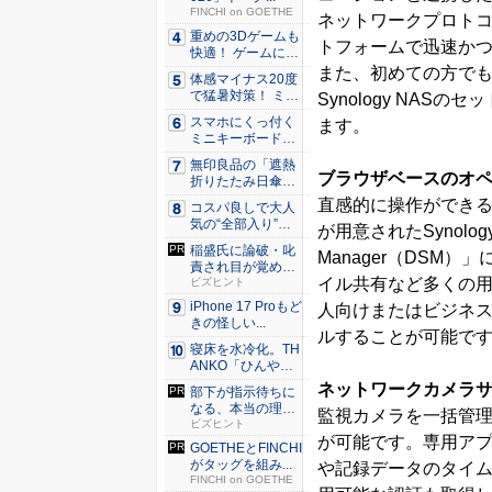
FINCHI on GOETHE
ネットワークプロトコル
重めの3Dゲームも
トフォームで迅速か
快適！ ゲームに強
いH...
また、初めての方で
体感マイナス20度
で猛暑対策！ ミズ
Synology NA
ノの...
スマホにくっ付く
ます。
ミニキーボード！
触ってわ...
無印良品の「遮熱
ブラウザベースのオペレー
折りたたみ日傘」
約160...
直感的に操作ができ
コスパ良しで大人
気の“全部入り”の
が用意されたSynolog
アンド...
稲盛氏に論破・叱
Manager（DS
責され目が覚め
イル共有など多くの用
た。経営者...
ビズヒント
iPhone 17 Proもど
人向けまたはビジネ
きの怪しい...
ルすることが可能で
寝床を水冷化。TH
ANKO「ひんやり
水流...
ネットワークカメラ
部下が指示待ちに
なる、本当の理
監視カメラを一括管
由。23年...
ビズヒント
が可能です。専用アプリケ
GOETHEとFINCHI
がタッグを組み...
や記録データのタイ
FINCHI on GOETHE