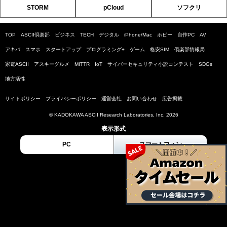
STORM
pCloud
ソフクリ
TOP
ASCII倶楽部
ビジネス
TECH
デジタル
iPhone/Mac
ホビー
自作PC
AV
アキバ
スマホ
スタートアップ
プログラミング+
ゲーム
格安SIM
倶楽部情報局
家電ASCII
アスキーグルメ
MITTR
IoT
サイバーセキュリティ小説コンテスト
SDGs
地方活性
サイトポリシー
プライバシーポリシー
運営会社
お問い合わせ
広告掲載
© KADOKAWA ASCII Research Laboratories, Inc. 2026
表示形式
PC
スマートフォン