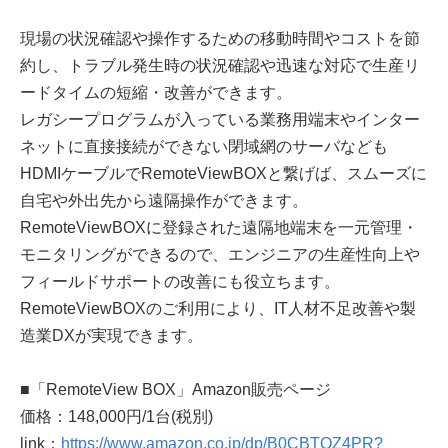
現場の状況確認や操作するための移動時間やコストを節
約し、トラブル発生時の状況確認や迅速な対応で生産リ
ードタイムの短縮・改善ができます。
レガシープログラムが入っている業務用端末やインター
ネットに直接接続ができない閉域網のサーバなども
HDMIケーブルでRemoteViewBOXと繋げば、スムーズに
自宅や外出先から遠隔操作ができます。
RemoteViewBOXに登録された遠隔地端末を一元管理・
モニタリングができるので、エンジニアの生産性向上や
フィールドサポートの改善にも役立ちます。
RemoteViewBOXのご利用により、IT人材不足改善や製
造業DXが実現できます。
■「RemoteView BOX」Amazon販売ページ
価格：148,000円/1台(税別)
link：
https://www.amazon.co.jp/dp/B0CBTQZ4PR?