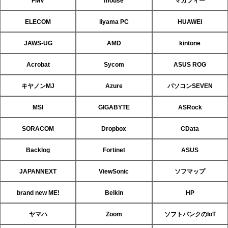
FMV
mouse
マカフィー
ELECOM
iiyama PC
HUAWEI
JAWS-UG
AMD
kintone
Acrobat
Sycom
ASUS ROG
キヤノンMJ
Azure
パソコンSEVEN
MSI
GIGABYTE
ASRock
SORACOM
Dropbox
CData
Backlog
Fortinet
ASUS
JAPANNEXT
ViewSonic
ソフマップ
brand new ME!
Belkin
HP
ヤマハ
Zoom
ソフトバンクのIoT