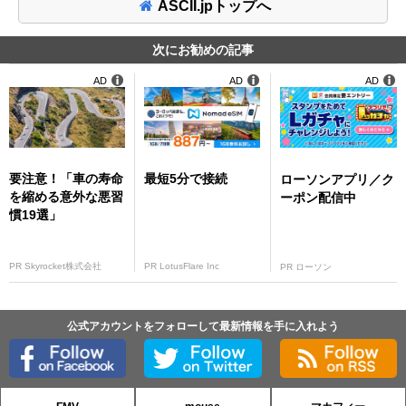
ASCII.jpトップへ
次にお勧めの記事
AD
AD
AD
要注意！「車の寿命
最短5分で接続
ローソンアプリ／ク
を縮める意外な悪習
ーポン配信中
慣19選」
PR Skyrocket株式会社
PR LotusFlare Inc
PR ローソン
公式アカウントをフォローして最新情報を手に入れよう