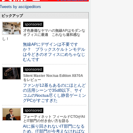
Tweets by asciijpeditors
ピックアップ
sponsored
才色兼備なヤマハの無線APはモダンな
オフィスに最適 これなら違和感な
し！
無線APにデザインは不要です
か？ ブラックスケルトンモデル
は今どきのオフィスにめちゃなじ
むんです
sponsored
Silent Master Noctua Edition X870A
をレビュー
ファンが12基もあるのにほとんど
の活用シーンで35dB以下、サイ
コムのNoctua尽くし静音ゲーミン
グPCがすごすぎた
sponsored
フォーティネット フィールドCTOがAI
とIT部門の付き合い方を語る
AIに振り回されないIT部門になる
ため、IT部門が今考えなければな