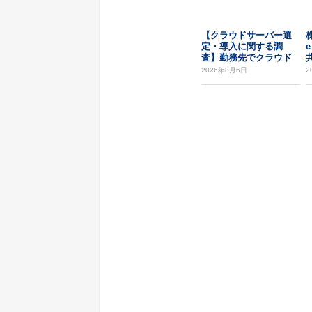
【クラウドサーバー選
定・導入に関する調
e
査】勤務先でクラウド
サーバーを選定する際
2026年8月6日
2
に...