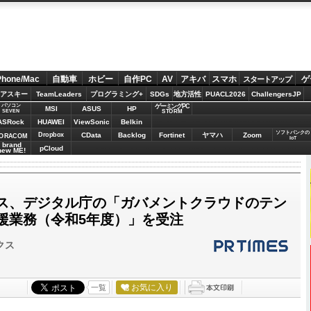
Phone/Mac
自動車
ホビー
自作PC
AV
アキバ
スマホ
ゲ
スタートアップ
アスキー
TeamLeaders
プログラミング+
SDGs
地方活性
PUACL2026
ChallengersJP
パソコン
ゲーミングPC
MSI
ASUS
HP
STORM
SEVEN
ASRock
HUAWEI
ViewSonic
Belkin
ソフトバンクの
Dropbox
CData
Backlog
Fortinet
ヤマハ
Zoom
ORACOM
IoT
brand
pCloud
new ME!
ス、デジタル庁の「ガバメントクラウドのテン
援業務（令和5年度）」を受注
クス
お気に入り
一覧