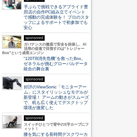
手ぶらで挑戦できるアプライド豊
田店の自作PC組み立てイベント
で感動の完成体験を！ プロのスタ
ッフによるサポートで初参加でも
安心
sponsored
ガバナンスの徹底で安全を担保し、AI
活用の促進で目指すのは“トレジャー
Box”という成長エンジン
“120TB消失危機”を救ったBox。
ゼネラルが挑むグローバルデータ
統合の舞台裏
sponsored
好評のViewSonic「モニターアー
ム」にスタイリッシュなモデルが
新登場！ アームの動きがスムーズ
で、机も広く使えてデスクトップ
環境が激変した
sponsored
スイッチひとつで背中のS字カーブにフ
ィット！
腰を気にする長時間デスクワーカ