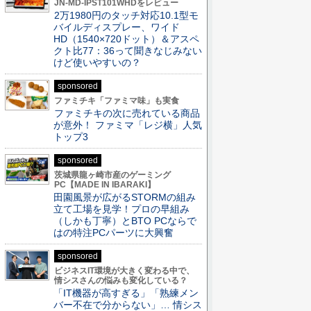
JN-MD-IPST101WHDをレビュー
2万1980円のタッチ対応10.1型モ
バイルディスプレー、ワイド
HD（1540×720ドット）＆アスペ
クト比77：36って聞きなじみない
けど使いやすいの？
sponsored
ファミチキ「ファミマ味」も実食
ファミチキの次に売れている商品
が意外！ ファミマ「レジ横」人気
トップ3
sponsored
茨城県龍ヶ崎市産のゲーミング
PC【MADE IN IBARAKI】
田園風景が広がるSTORMの組み
立て工場を見学！プロの早組み
（しかも丁寧）とBTO PCならで
はの特注PCパーツに大興奮
sponsored
ビジネスIT環境が大きく変わる中で、
情シスさんの悩みも変化している？
「IT機器が高すぎる」「熟練メン
バー不在で分からない」… 情シス