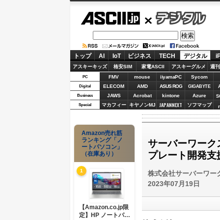
ASCII.jp
デジタル
トップ
AI
IoT
ビジネス
TECH
デジタル
i
アスキーキッズ
格安SIM
家電ASCII
アスキーグルメ
週刊
FMV
mouse
iiyamaPC
Sycom
PC
ELECOM
AMD
ASUS ROG
Digital
GIGABYTE
JAWS
Acrobat
kintone
Azure
Business
S
JAPANNEXT
マカフィー
キヤノンMJ
ソフマップ
Special
Amazon売れ筋
ランキング「ノ
サーバーワーク
ートパソコン」
プレート開発支
（在庫あり）
1
株式会社サーバーワー
2023年07月19日
【Amazon.co.jp限
定】HP ノートパソ