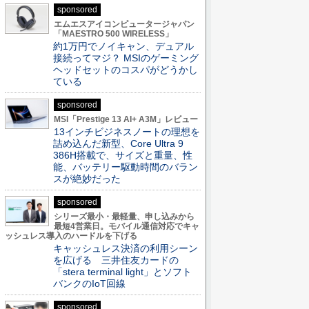
sponsored
エムエスアイコンピュータージャパン
「MAESTRO 500 WIRELESS」
約1万円でノイキャン、デュアル
接続ってマジ？ MSIのゲーミング
ヘッドセットのコスパがどうかし
ている
sponsored
MSI「Prestige 13 AI+ A3M」レビュー
13インチビジネスノートの理想を
詰め込んだ新型、Core Ultra 9
386H搭載で、サイズと重量、性
能、バッテリー駆動時間のバラン
スが絶妙だった
sponsored
シリーズ最小・最軽量、申し込みから
最短4営業日。モバイル通信対応でキャ
ッシュレス導入のハードルを下げる
キャッシュレス決済の利用シーン
を広げる 三井住友カードの
「stera terminal light」とソフト
バンクのIoT回線
sponsored