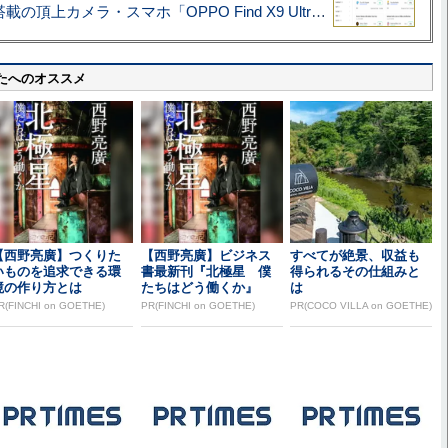
ハッセルブラッド搭載の頂上カメラ・スマホ「OPPO Find X9 Ultra」実写レビュー=プロが本気で徹底撮影しました!!
たへのオススメ
【西野亮廣】つくりた
【西野亮廣】ビジネス
すべてが絶景、収益も
いものを追求できる環
書最新刊『北極星 僕
得られるその仕組みと
境の作り方とは
たちはどう働くか』
は
R(FINCHI on GOETHE)
PR(FINCHI on GOETHE)
PR(COCO VILLA on GOETHE)