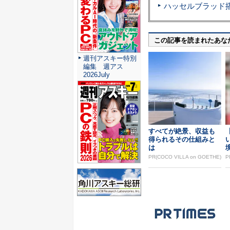
この記事を読まれたあな
週刊アスキー特別
編集 週アス
2026July
すべてが絶景、収益も
得られるその仕組みと
は
PR(COCO VILLA on GOETHE)
P