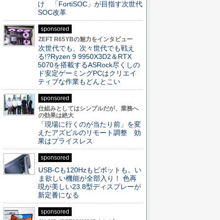
け 「FortiSOC」が目指す次世代
SOC改革
sponsored
ZEFT R65YBの魅力をインタビュー
次世代でも、次々世代でも戦え
る!?Ryzen 9 9950X3D2＆RTX
5070を搭載するASRock尽くしの
ド安定ゲーミングPCはクリエイ
ティブな作業もどんとこい
sponsored
仕組みとしてはシンプルだが、業務へ
の効果は絶大
「現場に行くのが当たり前」を変
えたアズビルのリモート調整 効
果はプライスレス
sponsored
USB-Cも120Hzもピボットも。い
ま欲しい機能が全部入り！ 色再
現が美しい23.8型ディスプレーが
新定番になる
sponsored