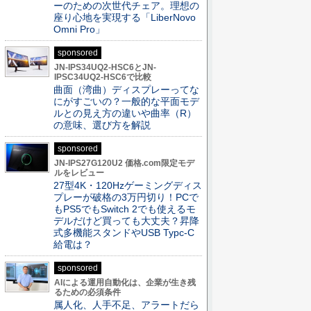
ーのための次世代チェア。理想の
座り心地を実現する「LiberNovo
Omni Pro」
sponsored
JN-IPS34UQ2-HSC6とJN-
IPSC34UQ2-HSC6で比較
曲面（湾曲）ディスプレーってな
にがすごいの？一般的な平面モデ
ルとの見え方の違いや曲率（R）
の意味、選び方を解説
sponsored
JN-IPS27G120U2 価格.com限定モデ
ルをレビュー
27型4K・120Hzゲーミングディス
プレーが破格の3万円切り！PCで
もPS5でもSwitch 2でも使えるモ
デルだけど買っても大丈夫？昇降
式多機能スタンドやUSB Typc-C
給電は？
sponsored
AIによる運用自動化は、企業が生き残
るための必須条件
属人化、人手不足、アラートだら