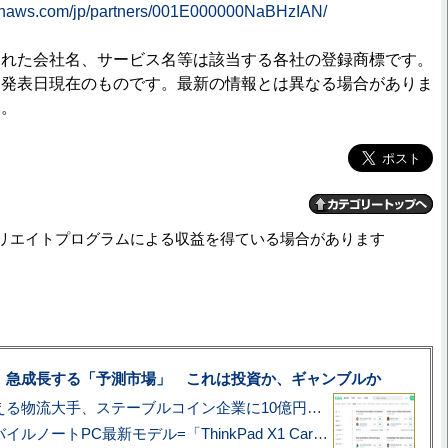
zonaws.com/jp/partners/001E000000NaBHzIAN/
された会社名、サービス名等は該当する各社の登録商標です。
は発表日現在のものです。最新の情報とは異なる場合がありま
い。
リエイトプログラムによる収益を得ている場合があります
、急成長する「予測市場」 これは投資か、ギャンブルか
アマゾン配送を支える物流大手、ステーブルコイン企業に10億円投資のワケ
あこがれの旗艦モバイルノートPC最新モデル=「ThinkPad X1 Carbon Gen 14 Aura Edition」実機レビュー