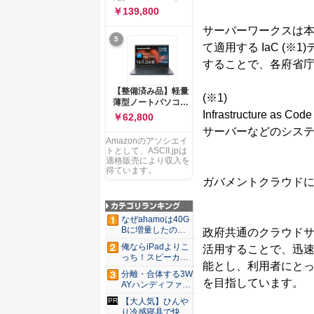
ー 83K9003JJP ノー
ソコン Vivobook 15
￥139,800
トPC
M1502NAQ 15.6イ
サーバーワークスは
ンチ AMD Ryzen 7
5
170 メモリ16GB
て適用する IaC (
SSD 512GB
することで、各府省
Microsoft 365
Personal (24か月版)
搭載 Windows 11 重
【整備済み品】軽量
(※1)
量1.7kg Wi-Fi 6E ク
薄型ノートパソコン
ワイエットブルー
dynabook G83 ■
Infrastructure as Co
￥62,800
M1502NAQ-
13.3型
サーバーなどのシス
R7165BUWS
FHD(1920x1080) -
Amazonのアソシエイ
高性能第11世代Core
トとして、ASCII.jpは
i5-1135G7 - メモリ
適格販売により収入を
16GB - SSD 256GB
得ています。
- Webカメラ -
ガバメントクラウド
WiFi&Bluetooth -
USB Type-C - MS
Office 2021 - Win11
なぜahamoは40G
搭載
Bに増量したの
政府共通のクラウド
か ...
俺ならiPadよりこ
活用することで、迅
っち！スピーカー
能とし、利用者にと
9個...
分離・合体する3W
を目指しています。
AYハンディファ
ン。置...
【大人気】ひんや
り冷感寝具で快適