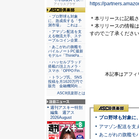
https://partners.ama
な睡眠を...
アイリスプラザ
ASCII倶楽部
・プロ野球も対象
＊本リリースに記載
に、急成長する「予
測市場」 これは…
＊本リリースの情報
・アマゾン配送を支
すのでご了承くださ
える物流大手、ステ
ーブルコイン企業…
・あこがれの旗艦モ
バイルノートPC最新
モデル=「ThinkPa…
・ハッセルブラッド
搭載の頂上カメラ・
スマホ「OPPO Fin…
本記事はアフィ
・トランプ氏、SNS
投稿を月1620万円で
販売 金融機関向…
ASCII倶楽部とは
注目ニュース
週刊アスキー特別
編集 週アス
プロ野球も対象に
2026August