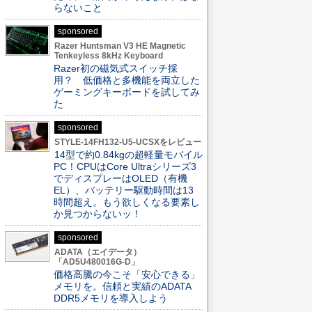
らないこと
sponsored
Razer Huntsman V3 HE Magnetic
Tenkeyless 8kHz Keyboard
Razer初の磁気式スイッチ採
用？ 低価格と多機能を両立した
ゲーミングキーボードを試してみ
た
sponsored
STYLE-14FH132-U5-UCSXをレビュー
14型で約0.84kgの超軽量モバイル
PC！CPUはCore Ultraシリーズ3
でディスプレーはOLED（有機
EL）、バッテリー駆動時間は13
時間超え。もう欲しくなる要素し
か見つからないッ！
sponsored
ADATA（エイデータ）
「AD5U480016G-D」
価格高騰の今こそ「安心できる」
メモリを。信頼と実績のADATA
DDR5メモリを導入しよう