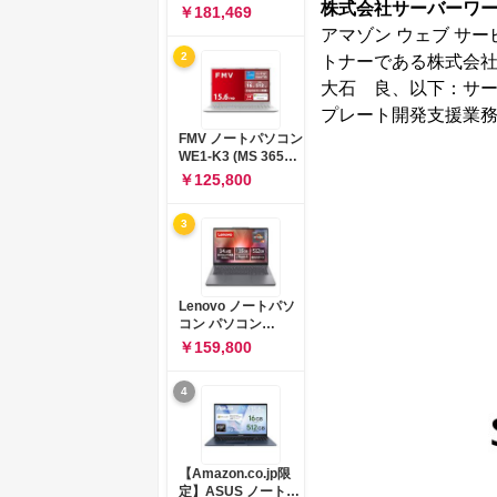
株式会社サーバーワ
コン 15-fd 15.6イン
￥181,469
チ インテル Core 5
アマゾン ウェブ サー
120U メモリ16GB
2
トナーである株式会
SSD512GB
Windows 11
大石 良、以下：サ
Microsoft Office
プレート開発支援業務
2024搭載 WPS
Office搭載 カメラシ
FMV ノートパソコン
ャッター 指紋認証 薄
WE1-K3 (MS 365
型 Copilotキー搭載
Personal/Copilotキ
￥125,800
ナチュラルシルバー
ー搭載/Win 11/15.6
(BJ0M5PA-AAAI)
型/Core
3
i5/16GB/SSD
512GB/ホワイト)
FMVWK3E15W_AZ
Lenovo ノートパソ
コン パソコン
IdeaPad Slim 3 14.0
￥159,800
インチ AMD
Ryzen™ 5 8640HS
4
メモリ16GB
SSD512GB
Microsoft 365 試用
版 Windows11 バッ
テリー駆動12.6時間
【Amazon.co.jp限
重量1.39kg ルナグレ
定】ASUS ノートパ