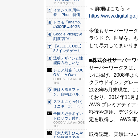
な睡眠を...
アイリスプラザ
＜ 詳細はこちら ＞
イオシス30周年
祭、iPhone特価品
https://www.digital.go.
を...
ドコモ「ahamo」
の30GB→40GB...
今後もサーバーワー
Google Pixelに深
ラウドで、世界を、も
刻度"高"の...
して尽力してまいり
【ALLDOCUBE】
8.8インチゲーミ...
透明デザインと性
■株式会社サーバーワ
能両方欲しいな
サーバーワークスは
ら。LDA...
シェア別荘「COC
ンに掲げ、2008年よ
O VILLA Own...
COCO VILLA on GOE
クラウドインテグレ
THE
2023年5月末現在、1
腰は大風量ファ
ン、背中はペルチ
ており、2014年11
ェ冷却。ダ...
スマホにくっ付く
AWS プレミアティ
ミニキーボード！
触ってわ...
移行や運用、デジタ
全国の絶景ポイン
トにサウナ付きの
定を取得し、 AWS
シェア別...
COCO VILLA on GOE
THE
【大人気】ひんや
取得認定、実績につ
り冷感寝具で快適