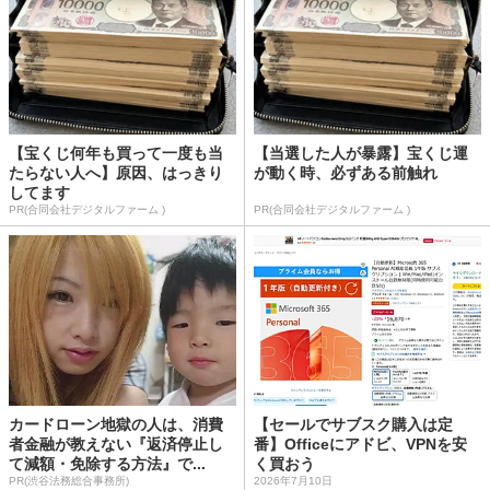
【宝くじ何年も買って一度も当
【当選した人が暴露】宝くじ運
たらない人へ】原因、はっきり
が動く時、必ずある前触れ
してます
PR(合同会社デジタルファーム )
PR(合同会社デジタルファーム )
カードローン地獄の人は、消費
【セールでサブスク購入は定
者金融が教えない『返済停止し
番】Officeにアドビ、VPNを安
て減額・免除する方法』で...
く買おう
PR(渋谷法務総合事務所)
2026年7月10日