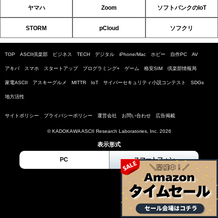
ヤマハ
Zoom
ソフトバンクのIoT
STORM
pCloud
ソフクリ
TOP
ASCII倶楽部
ビジネス
TECH
デジタル
iPhone/Mac
ホビー
自作PC
AV
アキバ
スマホ
スタートアップ
プログラミング+
ゲーム
格安SIM
倶楽部情報局
家電ASCII
アスキーグルメ
MITTR
IoT
サイバーセキュリティ小説コンテスト
SDGs
地方活性
サイトポリシー
プライバシーポリシー
運営会社
お問い合わせ
広告掲載
© KADOKAWA ASCII Research Laboratories, Inc. 2026
表示形式
PC
スマートフォン