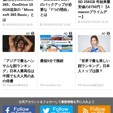
SD 256GB 年始来最
365、OneDrive 10
のバックアップが必
安値の2750円！【A
0GB追加の「Micro
要な「7つの理由」
mazonプライムデ
soft 365 Basic」と
とは
ー】
は
2023年07月11日 18:30
2023年02月21日 09:00
2023年03月15日 11:00
AD
AD
AD
「アジアで最もハン
最短5分で接続
「世界で最も美しい
サムな顔ランキン
顔ランキング」日本
グ」日本人最高位は
人トップは誰？
中国でも大人気のあ
の俳優
PR Skyrocket株式会社
PR LotusFlare Inc
PR Skyrocket株式会社
公式アカウントをフォローして最新情報を手に入れよう