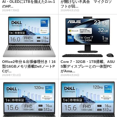
AI・OLEDに1TBを揃えた2-in-1
が開けない不具合 マイクロソ
のHP...
フトが回...
2026年7月8日
2026年6月15日
Office2年分＆出張修理付き！16
Core 7・32GB・1TB搭載、ASU
型/16GBメモリ搭載DellノートP
S製ディスプレーとの一体型PC
Cが...
がAma...
2026年7月12日
2026年6月29日