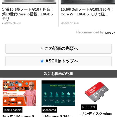
定番15.6型ノートが10万円台！
15.6型Dellノートが109,980円！
第13世代Core i5搭載、16GBメ
Core i5・16GBメモリで狙...
モリ...
2026年7月10日
2026年7月11日
Recommended by
この記事の先頭へ
ASCII.jpトップへ
次にお勧めの記事
トピックス
Team Leaders
sponsored
サンディスクmicro
個人向けMicrosoft
「Microsoft 365」