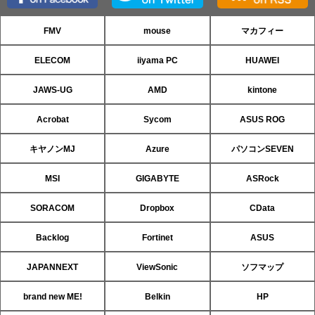
FMV
mouse
マカフィー
ELECOM
iiyama PC
HUAWEI
JAWS-UG
AMD
kintone
Acrobat
Sycom
ASUS ROG
キヤノンMJ
Azure
パソコンSEVEN
MSI
GIGABYTE
ASRock
SORACOM
Dropbox
CData
Backlog
Fortinet
ASUS
JAPANNEXT
ViewSonic
ソフマップ
brand new ME!
Belkin
HP