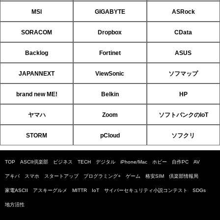
MSI
GIGABYTE
ASRock
SORACOM
Dropbox
CData
Backlog
Fortinet
ASUS
JAPANNEXT
ViewSonic
ソフマップ
brand new ME!
Belkin
HP
ヤマハ
Zoom
ソフトバンクのIoT
STORM
pCloud
ソフクリ
TOP
ASCII倶楽部
ビジネス
TECH
デジタル
iPhone/Mac
ホビー
自作PC
AV
アキバ
スマホ
スタートアップ
プログラミング+
ゲーム
格安SIM
倶楽部情報局
家電ASCII
アスキーグルメ
MITTR
IoT
サイバーセキュリティ小説コンテスト
SDGs
地方活性