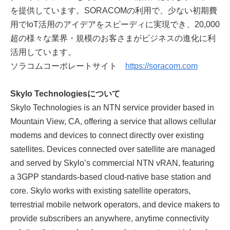
を提供しています。SORACOMの利用で、少ない初期費
用でIoT活用のアイデアをスピーディに実現でき、20,000
超の様々な業界・規模のお客さまがビジネスの進化に利
活用しています。
ソラコムコーポレートサイト
https://soracom.com
Skylo Technologiesについて
Skylo Technologies is an NTN service provider based in
Mountain View, CA, offering a service that allows cellular
modems and devices to connect directly over existing
satellites. Devices connected over satellite are managed
and served by Skylo’s commercial NTN vRAN, featuring
a 3GPP standards-based cloud-native base station and
core. Skylo works with existing satellite operators,
terrestrial mobile network operators, and device makers to
provide subscribers an anywhere, anytime connectivity