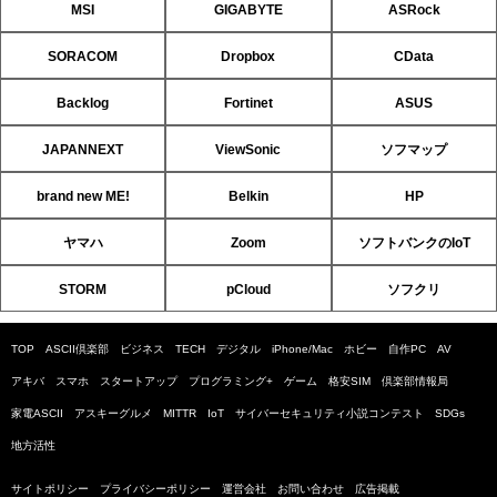
MSI
GIGABYTE
ASRock
SORACOM
Dropbox
CData
Backlog
Fortinet
ASUS
JAPANNEXT
ViewSonic
ソフマップ
brand new ME!
Belkin
HP
ヤマハ
Zoom
ソフトバンクのIoT
STORM
pCloud
ソフクリ
TOP
ASCII倶楽部
ビジネス
TECH
デジタル
iPhone/Mac
ホビー
自作PC
AV
アキバ
スマホ
スタートアップ
プログラミング+
ゲーム
格安SIM
倶楽部情報局
家電ASCII
アスキーグルメ
MITTR
IoT
サイバーセキュリティ小説コンテスト
SDGs
地方活性
サイトポリシー
プライバシーポリシー
運営会社
お問い合わせ
広告掲載