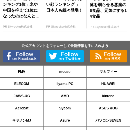
ンキング1位」米や
い顔ランキング 」
臓を弱らせる悪魔の
中国を抑えて1位に
日本人も続々登場！
6食品、元気にする1
なったのはなんと…
4食品
PR Skyrocket株式会社
PR Skyrocket株式会社
PR Skyrocket株式会社
公式アカウントをフォローして最新情報を手に入れよう
FMV
mouse
マカフィー
ELECOM
iiyama PC
HUAWEI
JAWS-UG
AMD
kintone
Acrobat
Sycom
ASUS ROG
キヤノンMJ
Azure
パソコンSEVEN