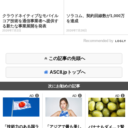
クラウドネイティブなモバイル
ソラコム、契約回線数が1,000万
コア技術を通信事業者へ提供す
を達成
る新たな事業展開を発表
2026年7月2日
2026年7月28日
Recommended by
この記事の先頭へ
ASCII.jpトップへ
次にお勧めの記事
AD
AD
AD
「技術力のある国ラ
「アジアで最も美し
バナナもダメ…？腎