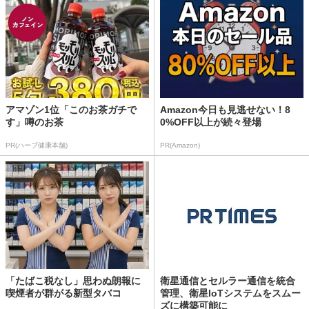
アマゾン1位「このお茶ガチで
Amazon今日も見逃せない！8
す」噂のお茶
0%OFF以上が続々登場
PR(ハーブ健康本舗)
PR(Amazon)
「たばこ税なし」思わぬ朗報に
衛星通信とセルラー通信を統合
喫煙者が群がる新型タバコ
管理、衛星IoTシステムをスムー
ズに構築可能に