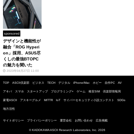
sponsored
デザインと機能性が
融合「ROG Hyperi
on」採用、ASUS尽
くしの最強BTOPC
の魅力を聞いた
2023年04月27日 11:00
TOP
ASCII倶楽部
ビジネス
TECH
デジタル
iPhone/Mac
ホビー
自作PC
AV
アキバ
スマホ
スタートアップ
プログラミング+
ゲーム
格安SIM
倶楽部情報局
家電ASCII
アスキーグルメ
MITTR
IoT
サイバーセキュリティ小説コンテスト
SDGs
地方活性
サイトポリシー
プライバシーポリシー
運営会社
お問い合わせ
広告掲載
© KADOKAWA ASCII Research Laboratories, Inc. 2026