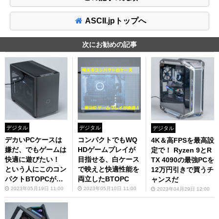
ASCII.jpトップへ
次にお勧めの記事
デジタル
デジタル
デジタル
デカいPCケースは
コンパクトでもWQ
4K＆高FPSを最高設
嫌だ、でもゲームは
HDゲームプレイが
定で！ Ryzen 9とR
快適に遊びたい！
目指せる、白ケース
TX 4090の最強PCを
という人にこのコン
で映えと快適性能を
12万円引きで買うチ
パクトBTOPCが最
両立したBTOPC
ャンスだ
適！
2023年05月19日 11:00
2023年05月10日 11:00
2023年04月29日 12:00