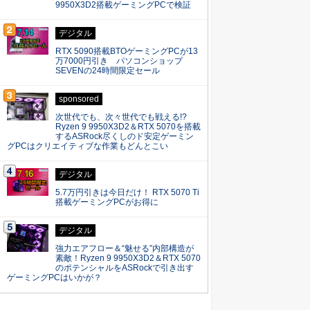
9950X3D2搭載ゲーミングPCで検証
デジタル
RTX 5090搭載BTOゲーミングPCが13
万7000円引き パソコンショップ
SEVENの24時間限定セール
sponsored
次世代でも、次々世代でも戦える!?
Ryzen 9 9950X3D2＆RTX 5070を搭載
するASRock尽くしのド安定ゲーミン
グPCはクリエイティブな作業もどんとこい
デジタル
5.7万円引きは今日だけ！ RTX 5070 Ti
搭載ゲーミングPCがお得に
デジタル
強力エアフロー＆“魅せる”内部構造が
素敵！Ryzen 9 9950X3D2＆RTX 5070
のポテンシャルをASRockで引き出す
ゲーミングPCはいかが？