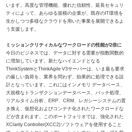
います。高度な管理機能、優れた信頼性、延長セキュリ
ティによって、あらゆる規模の企業が、既存のIT環境を
生かしつつ多様なクラウドを用いた事業を展開できるよ
う支援します。
ミッションクリティカルなワークロードの
性能が2倍に
今日のビジネスでは、データに対する需要が指数関数的
に増加しています。新たなハイエンドとなる
ThinkSystemとThinkAgile V3サーバーは、いま最も要求
の厳しい負荷を、業界を問わず、効果的に処理できる設
計となっています。これにはインメモリ データベース、
大規模なトランザクションデータベース、バッチ処理、
リアルタイム分析、ERP、CRM、レガシーシステムの置
き換え、仮想化およびコンテナ化されたワークロードな
どが含まれます。このポートフォリオでは、強化された
XClarity Controller(XCC2)ソフトウェアを使用すること