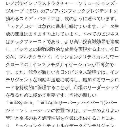
レノボでインフラストラクチャー・ソリューションズ・
グループ（ISG）のアジアパシフィックプレジデントを
務めるスミア・バティアは、次のように述べています。
「テクノロジーは急速に進歩し続けています。データ生
成の速度はますます向上しています。すべてのビジネス
はテックファーストであり、より高い投資対効果を達成
し、ビジネスの指数関数的な成長を実現する上で、今日
のAI、マルチクラウド、ミッションクリティカルなワー
クロードのITインフラモダナイゼーションが不可欠で
す。また、競争が激しい今日のビジネス環境では、イン
テリジェントな洞察を迅速に取得し、増加するワークロ
ードを持続的に管理することが、市場のリーダーシップ
を得るために極めて重要です。当社の新しい
ThinkSystem、ThinkAgileサーバー／ハイパーコンバー
ジド・ソリューションの位置づけは、データのよりよい
管理と余裕のある処理性能を企業に提供することにあ
り、ミッションクリティカルなデータインテリジェン