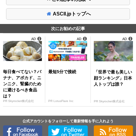
ASCII.jpトップへ
次にお勧めの記事
AD
AD
AD
毎日食べてない？バ
最短5分で接続
「世界で最も美しい
ナナ、アボカド、ニ
顔ランキング」日本
ンニク、腎臓のため
人トップは誰？
に避けるべき食品
は？
PR Skyrocket株式会社
PR LotusFlare Inc
PR Skyrocket株式会社
公式アカウントをフォローして最新情報を手に入れよう