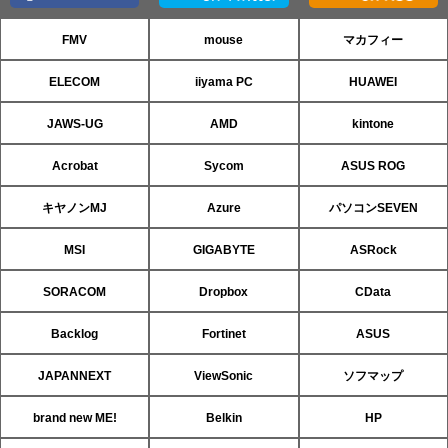
FMV
mouse
マカフィー
ELECOM
iiyama PC
HUAWEI
JAWS-UG
AMD
kintone
Acrobat
Sycom
ASUS ROG
キヤノンMJ
Azure
パソコンSEVEN
MSI
GIGABYTE
ASRock
SORACOM
Dropbox
CData
Backlog
Fortinet
ASUS
JAPANNEXT
ViewSonic
ソフマップ
brand new ME!
Belkin
HP