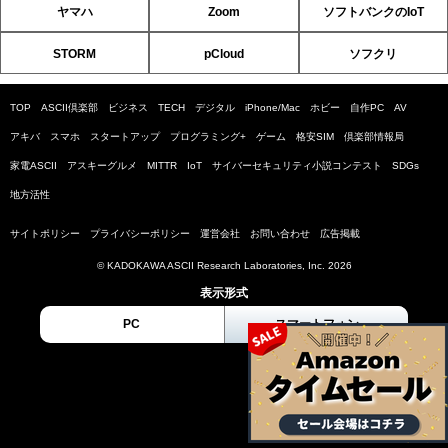
ヤマハ
Zoom
ソフトバンクのIoT
STORM
pCloud
ソフクリ
TOP
ASCII倶楽部
ビジネス
TECH
デジタル
iPhone/Mac
ホビー
自作PC
AV
アキバ
スマホ
スタートアップ
プログラミング+
ゲーム
格安SIM
倶楽部情報局
家電ASCII
アスキーグルメ
MITTR
IoT
サイバーセキュリティ小説コンテスト
SDGs
地方活性
サイトポリシー
プライバシーポリシー
運営会社
お問い合わせ
広告掲載
© KADOKAWA ASCII Research Laboratories, Inc. 2026
表示形式
PC
スマートフォン