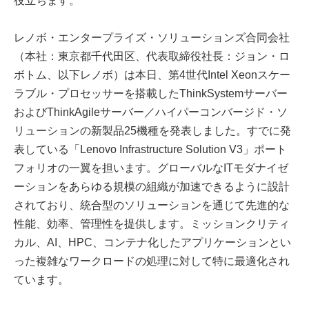
役立ちます。
レノボ・エンタープライズ・ソリューションズ合同会社
（本社：東京都千代田区、代表取締役社長：ジョン・ロ
ボトム、以下レノボ）は本日、第4世代Intel Xeonスケー
ラブル・プロセッサーを搭載したThinkSystemサーバー
およびThinkAgileサーバー／ハイパーコンバージド・ソ
リューションの新製品25機種を発表しました。すでに発
表している「Lenovo Infrastructure Solution V3」ポート
フォリオの一翼を担います。グローバルなITモダナイゼ
ーションをあらゆる規模の組織が加速できるように設計
されており、統合型のソリューションを通じて先進的な
性能、効率、管理性を提供します。ミッションクリティ
カル、AI、HPC、コンテナ化したアプリケーションとい
った複雑なワークロードの処理に対して特に最適化され
ています。