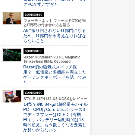
グPCがすごすぎた
sponsored
フォーティネット フィールドCTOがAI
とIT部門の付き合い方を語る
AIに振り回されないIT部門になる
ため、IT部門が今考えなければな
らないこと
sponsored
Razer Huntsman V3 HE Magnetic
Tenkeyless 8kHz Keyboard
Razer初の磁気式スイッチ採
用？ 低価格と多機能を両立した
ゲーミングキーボードを試してみ
た
sponsored
STYLE-14FH132-U5-UCSXをレビュー
14型で約0.84kgの超軽量モバイル
PC！CPUはCore Ultraシリーズ3
でディスプレーはOLED（有機
EL）、バッテリー駆動時間は13
時間超え。もう欲しくなる要素し
か見つからないッ！