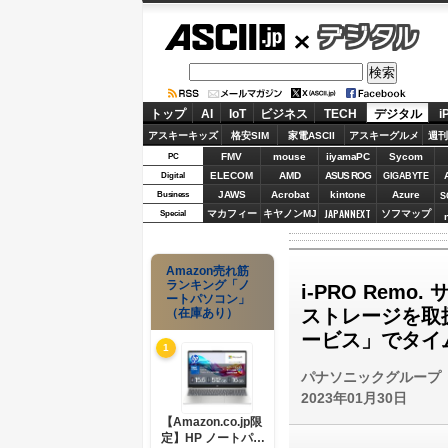
ASCII.jp
デジタル
トップ
AI
IoT
ビジネス
TECH
デジタル
i
アスキーキッズ
格安SIM
家電ASCII
アスキーグルメ
週刊
FMV
mouse
iiyamaPC
Sycom
PC
ELECOM
AMD
ASUS ROG
Digital
GIGABYTE
JAWS
Acrobat
kintone
Azure
Business
S
JAPANNEXT
マカフィー
キヤノンMJ
ソフマップ
Special
Amazon売れ筋
ランキング「ノ
i-PRO Remo
ートパソコン」
ストレージを取
（在庫あり）
ービス」でタイ
1
パナソニックグループ
2023年01月30日
【Amazon.co.jp限
定】HP ノートパソ