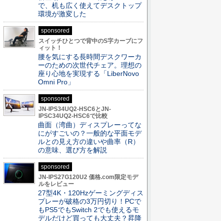
で、机も広く使えてデスクトップ
環境が激変した
sponsored
スイッチひとつで背中のS字カーブにフ
ィット！
腰を気にする長時間デスクワーカ
ーのための次世代チェア。理想の
座り心地を実現する「LiberNovo
Omni Pro」
sponsored
JN-IPS34UQ2-HSC6とJN-
IPSC34UQ2-HSC6で比較
曲面（湾曲）ディスプレーってな
にがすごいの？一般的な平面モデ
ルとの見え方の違いや曲率（R）
の意味、選び方を解説
sponsored
JN-IPS27G120U2 価格.com限定モデ
ルをレビュー
27型4K・120Hzゲーミングディス
プレーが破格の3万円切り！PCで
もPS5でもSwitch 2でも使えるモ
デルだけど買っても大丈夫？昇降