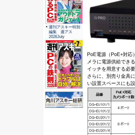
週刊アスキー特別
編集 週アス
2026July
PoE電源（PoE+
メラに電源供給でき
イッチを用意する必
さらに、別売り金具に
い設置スペースにも