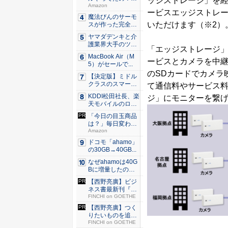
ッジストレージ」を経由
80％O...
Amazon
ービスエッジストレー
魔法びんのサーモ
いただけます（※2）
スが作った完全遮
光100...
ヤマダデンキと介
護業界大手のツク
「エッジストレージ」
イが協業...
MacBook Air（M
ービスとカメラを中
5）がセールで...
のSDカードでカメラ
【決定版】ミドル
クラスのスマート
て通信料やサービス
フォンの...
KDDI松田社長、楽
ジ」にモニターを繋げ
天モバイルのロー
ミン...
「今日の目玉商品
は？」毎日変わる
Amaz...
Amazon
ドコモ「ahamo」
の30GB→40GB...
なぜahamoは40G
Bに増量したの
か ...
【西野亮廣】ビジ
ネス書最新刊『北
極星 僕...
FINCHI on GOETHE
【西野亮廣】つく
りたいものを追求
できる環...
FINCHI on GOETHE