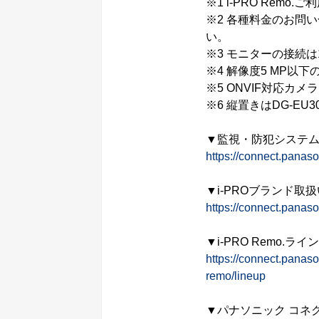
※1 i-PRO Rem
※2 各種料金のお問
い。
※3 モニターの接続は
※4 解像度5 MP以
※5 ONVIF対応
※6 縦置きはDG-EU30
▼監視・防犯システ
https://connect.panaso
▼i-PROブランド取
https://connect.panaso
▼i-PRO Remo.ラ
https://connect.panaso
remo/lineup
▼パナソニック コネ