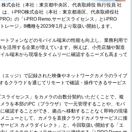
ト株式会社（本社：東京都中央区、代表取締役 執行役員 社
）は、i-PRO株式会社（本社：東京都港区、代表取締役社
PRO）の「i-PRO Remo.サービスライセンス」とi-PRO
ストレージ」8機種を2023年1月より取扱い開始します。
マートフォンなどのモバイル端末の性能も向上し、業務利用で
末を活用する企業が増えています。例えば、小売店舗や製造
バイル端末から現場をタイムリーに確認するニーズも高まって
は、現場（エッジ）で記録された映像やネットワークカメラのライブ
提供するクラウドを通じてリモートで確認・操作できるサービス
. サービスライセンス」をカメラの台数分契約いただくことで、複
メラを本部のPC（ブラウザ）で一元管理することや、モバ
ーに確認することができ、拠点へ移動することなく即時の現場
約メニューとして、カメラを直接クラウドカメラサービスに接
emo.サービス カメラダイレクト」と、今回取扱い開始する「エ