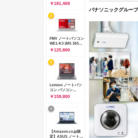
コン 15-fd 15.6イン
￥181,469
チ インテル Core 5
パナソニックグルー
120U メモリ16GB
2
SSD512GB
Windows 11
Microsoft Office
2024搭載 WPS
Office搭載 カメラシ
FMV ノートパソコン
ャッター 指紋認証 薄
WE1-K3 (MS 365
型 Copilotキー搭載
Personal/Copilotキ
￥125,800
ナチュラルシルバー
ー搭載/Win 11/15.6
(BJ0M5PA-AAAI)
型/Core
3
i5/16GB/SSD
512GB/ホワイト)
FMVWK3E15W_AZ
Lenovo ノートパソ
コン パソコン
IdeaPad Slim 3 14.0
￥159,800
インチ AMD
Ryzen™ 5 8640HS
4
メモリ16GB
SSD512GB
Microsoft 365 試用
版 Windows11 バッ
テリー駆動12.6時間
【Amazon.co.jp限
重量1.39kg ルナグレ
定】ASUS ノートパ