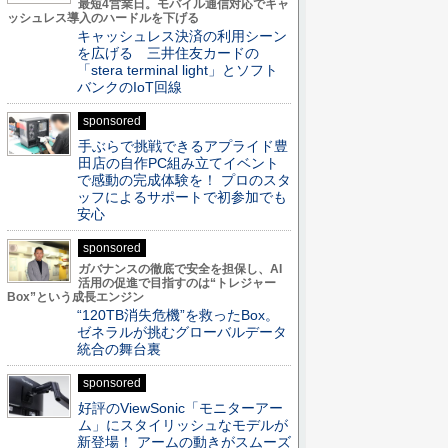
最短4営業日。モバイル通信対応でキャ
ッシュレス導入のハードルを下げる
キャッシュレス決済の利用シーン
を広げる 三井住友カードの
「stera terminal light」とソフト
バンクのIoT回線
sponsored
手ぶらで挑戦できるアプライド豊
田店の自作PC組み立てイベント
で感動の完成体験を！ プロのスタ
ッフによるサポートで初参加でも
安心
sponsored
ガバナンスの徹底で安全を担保し、AI
活用の促進で目指すのは“トレジャー
Box”という成長エンジン
“120TB消失危機”を救ったBox。
ゼネラルが挑むグローバルデータ
統合の舞台裏
sponsored
好評のViewSonic「モニターアー
ム」にスタイリッシュなモデルが
新登場！ アームの動きがスムーズ