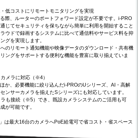
o.で簡単・低コストにリモートモニタリングを実現
を利用する際、ルーターのポートフォワード設定が不要です。i-PRO
を通じてセキュリティを保ちながら簡単に利用を開始すること
クラウドで録画するシステムに比べて通信料やサービス料を抑
リングを実現します。
末へのリモート通知機能や映像データのダウンロード・共有機
タリングをサポートする便利な機能を豊富に取り揃えていま
クカメラに対応（※4）
メラのほか、必要機能に絞り込んだi-PROのUシリーズ、AI・高解
センサーカメラを揃えたSシリーズにも対応しています。
カメラも接続（※5）でき、既設カメラシステムのご活用も可
構成が可能です。
ジ」は最大16台のカメラへPoE給電可で省コスト・省スペース