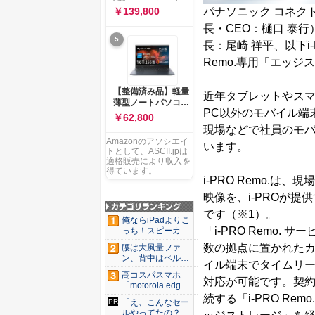
ー 83K9003JJP ノー
ソコン Vivobook 15
パナソニック コネク
￥139,800
トPC
M1502NAQ 15.6イ
長・CEO：樋口 泰行
ンチ AMD Ryzen 7
5
170 メモリ16GB
長：尾崎 祥平、以下i-
SSD 512GB
Remo.専用「エッジ
Microsoft 365
Personal (24か月版)
搭載 Windows 11 重
【整備済み品】軽量
近年タブレットやス
量1.7kg Wi-Fi 6E ク
薄型ノートパソコン
ワイエットブルー
PC以外のモバイル端
dynabook G83 ■
￥62,800
M1502NAQ-
13.3型
現場などで社員のモ
R7165BUWS
FHD(1920x1080) -
Amazonのアソシエイ
います。
高性能第11世代Core
トとして、ASCII.jpは
i5-1135G7 - メモリ
適格販売により収入を
16GB - SSD 256GB
得ています。
i-PRO Remo.
- Webカメラ -
WiFi&Bluetooth -
映像を、i-PROが
USB Type-C - MS
です（※1）。
Office 2021 - Win11
俺ならiPadよりこ
搭載
「i-PRO Remo
っち！スピーカー
9個...
数の拠点に置かれたカ
腰は大風量ファ
ン、背中はペルチ
イル端末でタイムリ
ェ冷却。ダ...
高コスパスマホ
対応が可能です。契
「motorola edg...
続する「i-PRO R
「え、こんなセー
ルやってたの？」