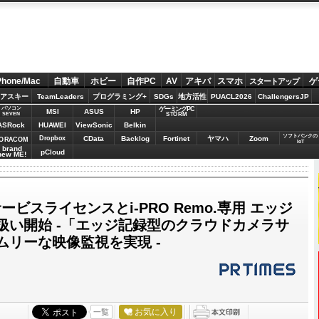
Phone/Mac
自動車
ホビー
自作PC
AV
アキバ
スマホ
ゲ
スタートアップ
アスキー
TeamLeaders
プログラミング+
SDGs
地方活性
PUACL2026
ChallengersJP
パソコン
ゲーミングPC
MSI
ASUS
HP
STORM
SEVEN
ASRock
HUAWEI
ViewSonic
Belkin
ソフトバンクの
Dropbox
CData
Backlog
Fortinet
ヤマハ
Zoom
ORACOM
IoT
brand
pCloud
new ME!
. サービスライセンスとi-PRO Remo.専用 エッジ
扱い開始 -「エッジ記録型のクラウドカメラサ
ムリーな映像監視を実現 -
お気に入り
一覧