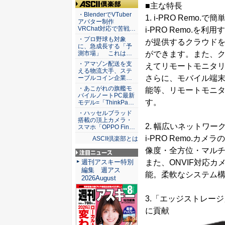
■主な特長
ASCII倶楽部
・BlenderでVTuber
1. i-PRO Rem
アバター制作
VRChat対応で苦戦…
i-PRO Remo.
・プロ野球も対象
が提供するクラウド
に、急成長する「予
測市場」 これは…
ができます。また、
・アマゾン配送を支
えてリモートモニタ
える物流大手、ステ
さらに、モバイル端
ーブルコイン企業…
・あこがれの旗艦モ
能等、リモートモニ
バイルノートPC最新
す。
モデル=「ThinkPa…
・ハッセルブラッド
搭載の頂上カメラ・
2. 幅広いネットワー
スマホ「OPPO Fin…
i-PRO Remo.カ
ASCII倶楽部とは
像度・全方位・マルチ
注目ニュース
週刊アスキー特別
また、ONVIF対応
編集 週アス
能。柔軟なシステム
2026August
3.「エッジストレー
に貢献