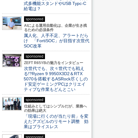
式多機能スタンドやUSB Typc-C
給電は？
sponsored
AIによる運用自動化は、企業が生き残
るための必須条件
属人化、人手不足、アラートだら
け 「FortiSOC」が目指す次世代
SOC改革
sponsored
ZEFT R65YBの魅力をインタビュー
次世代でも、次々世代でも戦え
る!?Ryzen 9 9950X3D2＆RTX
5070を搭載するASRock尽くしの
ド安定ゲーミングPCはクリエイ
ティブな作業もどんとこい
sponsored
仕組みとしてはシンプルだが、業務へ
の効果は絶大
「現場に行くのが当たり前」を変
えたアズビルのリモート調整 効
果はプライスレス
sponsored