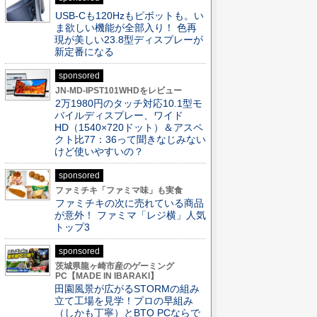
USB-Cも120Hzもピボットも。い
ま欲しい機能が全部入り！ 色再
現が美しい23.8型ディスプレーが
新定番になる
sponsored
JN-MD-IPST101WHDをレビュー
2万1980円のタッチ対応10.1型モ
バイルディスプレー、ワイド
HD（1540×720ドット）＆アスペ
クト比77：36って聞きなじみない
けど使いやすいの？
sponsored
ファミチキ「ファミマ味」も実食
ファミチキの次に売れている商品
が意外！ ファミマ「レジ横」人気
トップ3
sponsored
茨城県龍ヶ崎市産のゲーミング
PC【MADE IN IBARAKI】
田園風景が広がるSTORMの組み
立て工場を見学！プロの早組み
（しかも丁寧）とBTO PCならで