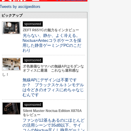
Tweets by asciijpeditors
ピックアップ
sponsored
ZEFT R65YCの魅力をインタビュー
光らない、静か、よく冷える。
Noctua×Antecコラボケースを採
用した静音ゲーミングPCのこだ
わり
sponsored
才色兼備なヤマハの無線APはモダンな
オフィスに最適 これなら違和感な
し！
無線APにデザインは不要です
か？ ブラックスケルトンモデル
は今どきのオフィスにめちゃなじ
むんです
sponsored
Silent Master Noctua Edition X870A
をレビュー
ファンが12基もあるのにほとんど
の活用シーンで35dB以下、サイ
コムのNoctua尽くし静音ゲーミン