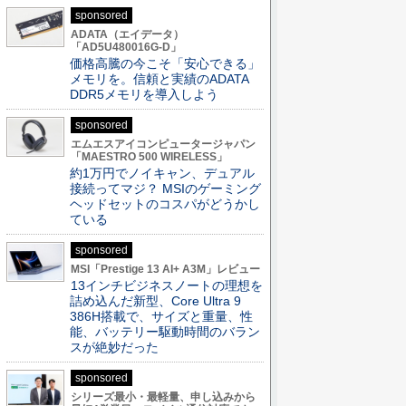
sponsored
ADATA（エイデータ）
「AD5U480016G-D」
価格高騰の今こそ「安心できる」
メモリを。信頼と実績のADATA
DDR5メモリを導入しよう
sponsored
エムエスアイコンピュータージャパン
「MAESTRO 500 WIRELESS」
約1万円でノイキャン、デュアル
接続ってマジ？ MSIのゲーミング
ヘッドセットのコスパがどうかし
ている
sponsored
MSI「Prestige 13 AI+ A3M」レビュー
13インチビジネスノートの理想を
詰め込んだ新型、Core Ultra 9
386H搭載で、サイズと重量、性
能、バッテリー駆動時間のバラン
スが絶妙だった
sponsored
シリーズ最小・最軽量、申し込みから