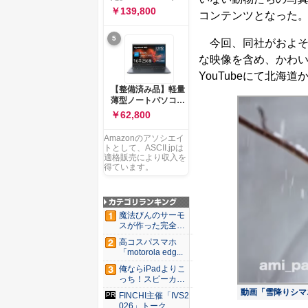
ー 83K9003JJP ノー
ソコン Vivobook 15
￥139,800
トPC
コンテンツとなった
M1502NAQ 15.6イ
ンチ AMD Ryzen 7
5
170 メモリ16GB
今回、同社がおよそ
SSD 512GB
な映像を含め、かわ
Microsoft 365
Personal (24か月版)
YouTubeにて北
搭載 Windows 11 重
【整備済み品】軽量
量1.7kg Wi-Fi 6E ク
薄型ノートパソコン
ワイエットブルー
dynabook G83 ■
￥62,800
M1502NAQ-
13.3型
R7165BUWS
FHD(1920x1080) -
Amazonのアソシエイ
高性能第11世代Core
トとして、ASCII.jpは
i5-1135G7 - メモリ
適格販売により収入を
16GB - SSD 256GB
得ています。
- Webカメラ -
WiFi&Bluetooth -
USB Type-C - MS
Office 2021 - Win11
魔法びんのサーモ
搭載
スが作った完全遮
光100...
高コスパスマホ
「motorola edg...
俺ならiPadよりこ
っち！スピーカー
9個...
動画「雪降りシマ
FINCHI主催「IVS2
026」トーク...