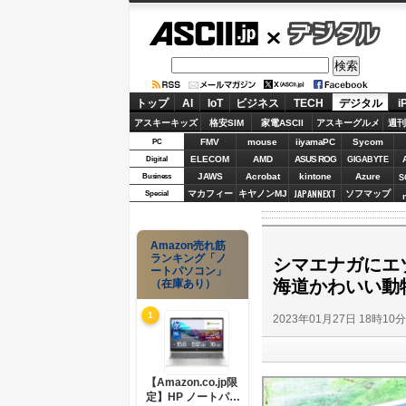
ASCII.jp
デジタル
トップ
AI
IoT
ビジネス
TECH
デジタル
i
アスキーキッズ
格安SIM
家電ASCII
アスキーグルメ
週刊
FMV
mouse
iiyamaPC
Sycom
PC
ELECOM
AMD
ASUS ROG
Digital
GIGABYTE
JAWS
Acrobat
kintone
Azure
Business
S
JAPANNEXT
マカフィー
キヤノンMJ
ソフマップ
Special
Amazon売れ筋
ランキング「ノ
シマエナガにエゾ
ートパソコン」
海道かわいい動
（在庫あり）
1
2023年01月27日 18時10
【Amazon.co.jp限
定】HP ノートパソ