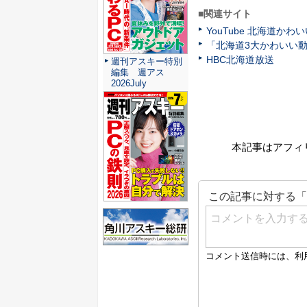
■関連サイト
YouTube 北海道か
「北海道3大かわいい動物
HBC北海道放送
週刊アスキー特別
編集 週アス
2026July
本記事はアフィ