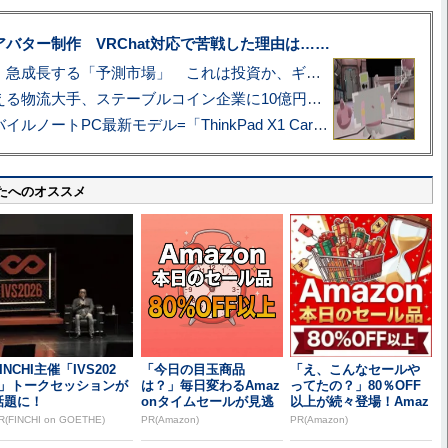
uberアバター制作 VRChat対応で苦戦した理由は……
プロ野球も対象に、急成長する「予測市場」 これは投資か、ギャンブルか
アマゾン配送を支える物流大手、ステーブルコイン企業に10億円投資のワケ
あこがれの旗艦モバイルノートPC最新モデル=「ThinkPad X1 Carbon Gen 14 Aura Edition」実機レビュー
たへのオススメ
INCHI主催「IVS202
「今日の目玉商品
「え、こんなセールや
6」トークセッションが
は？」毎日変わるAmaz
ってたの？」80％OFF
話題に！
onタイムセールが見逃
以上が続々登場！Amaz
せない
onの本気が...
R(FINCHI on GOETHE)
PR(Amazon)
PR(Amazon)