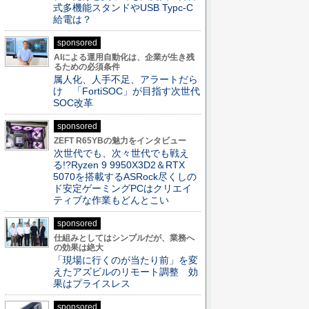
式多機能スタンドやUSB Typc-C
給電は？
sponsored
AIによる運用自動化は、企業が生き残
るための必須条件
属人化、人手不足、アラートだら
け 「FortiSOC」が目指す次世代
SOC改革
sponsored
ZEFT R65YBの魅力をインタビュー
次世代でも、次々世代でも戦え
る!?Ryzen 9 9950X3D2＆RTX
5070を搭載するASRock尽くしの
ド安定ゲーミングPCはクリエイ
ティブな作業もどんとこい
sponsored
仕組みとしてはシンプルだが、業務へ
の効果は絶大
「現場に行くのが当たり前」を変
えたアズビルのリモート調整 効
果はプライスレス
sponsored