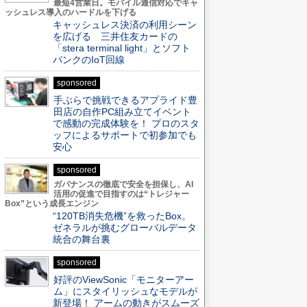
最短4営業日。モバイル通信対応でキャ
ッシュレス導入のハードルを下げる
キャッシュレス決済の利用シーン
を広げる 三井住友カードの
「stera terminal light」とソフト
バンクのIoT回線
sponsored
手ぶらで挑戦できるアプライド豊
田店の自作PC組み立てイベント
で感動の完成体験を！ プロのスタ
ッフによるサポートで初参加でも
安心
sponsored
ガバナンスの徹底で安全を担保し、AI
活用の促進で目指すのは“トレジャー
Box”という成長エンジン
“120TB消失危機”を救ったBox。
ゼネラルが挑むグローバルデータ
統合の舞台裏
sponsored
好評のViewSonic「モニターアー
ム」にスタイリッシュなモデルが
新登場！ アームの動きがスムーズ