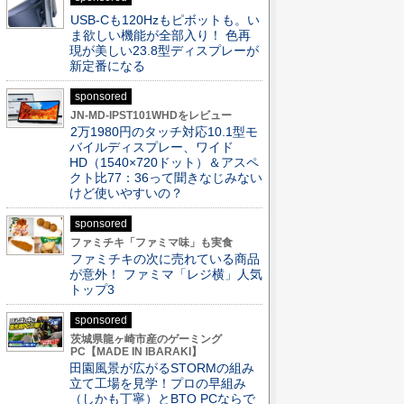
USB-Cも120Hzもピボットも。い
ま欲しい機能が全部入り！ 色再
現が美しい23.8型ディスプレーが
新定番になる
sponsored
JN-MD-IPST101WHDをレビュー
2万1980円のタッチ対応10.1型モ
バイルディスプレー、ワイド
HD（1540×720ドット）＆アスペ
クト比77：36って聞きなじみない
けど使いやすいの？
sponsored
ファミチキ「ファミマ味」も実食
ファミチキの次に売れている商品
が意外！ ファミマ「レジ横」人気
トップ3
sponsored
茨城県龍ヶ崎市産のゲーミング
PC【MADE IN IBARAKI】
田園風景が広がるSTORMの組み
立て工場を見学！プロの早組み
（しかも丁寧）とBTO PCならで