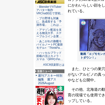
にかわいらしい顔を
ASCII倶楽部
・BlenderでVTuber
アバター制作
れている。
VRChat対応で苦戦…
・プロ野球も対象
に、急成長する「予
測市場」 これは…
・アマゾン配送を支
える物流大手、ステ
ーブルコイン企業…
・あこがれの旗艦モ
バイルノートPC最新
モデル=「ThinkPa…
・ハッセルブラッド
動画「エゾモモン
搭載の頂上カメラ・
トダウン！」
スマホ「OPPO Fin…
ASCII倶楽部とは
また、ひとつの巣穴
がないアルビノの真っ
注目ニュース
週刊アスキー特別
編集 週アス
やなども公開中。
2026August
その他、北海道の動物
育の現場でも使用でき
ップしている。