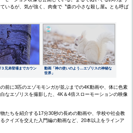
しているが、気が強く、肉食で〝森の小さな殺し屋〟とも呼ば
ガ３兄弟登場までカウン
動画「神の使いのよう…エゾリスの神秘な
世界」
の前に3匹のエゾモモンガが並ぶまでの4K動画や、体に色素
白なエゾリスを撮影した、4K＆4倍スローモーションの映像
たちを紹介する17分30秒の長めの動画や、学校や社会教
るクイズを交えた入門編の動画など、20本以上をラインア