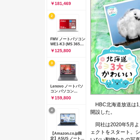
コン 15-fd 15.6イン
￥181,469
チ インテル Core 5
120U メモリ16GB
2
SSD512GB
Windows 11
Microsoft Office
2024搭載 WPS
Office搭載 カメラシ
FMV ノートパソコン
ャッター 指紋認証 薄
WE1-K3 (MS 365
型 Copilotキー搭載
Personal/Copilotキ
￥125,800
ナチュラルシルバー
ー搭載/Win 11/15.6
(BJ0M5PA-AAAI)
型/Core
3
i5/16GB/SSD
512GB/ホワイト)
FMVWK3E15W_AZ
Lenovo ノートパソ
コン パソコン
IdeaPad Slim 3 14.0
￥159,800
インチ AMD
HBC北海道放送は1月
Ryzen™ 5 8640HS
4
メモリ16GB
開設した。
SSD512GB
Microsoft 365 試用
同社は2020年5月
版 Windows11 バッ
テリー駆動12.6時間
ェクトをスタート。
【Amazon.co.jp限
重量1.39kg ルナグレ
定】ASUS ノートパ
いない動物たちの写真