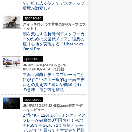
で、机も広く使えてデスクトップ
環境が激変した
sponsored
スイッチひとつで背中のS字カーブにフ
ィット！
腰を気にする長時間デスクワーカ
ーのための次世代チェア。理想の
座り心地を実現する「LiberNovo
Omni Pro」
sponsored
JN-IPS34UQ2-HSC6とJN-
IPSC34UQ2-HSC6で比較
曲面（湾曲）ディスプレーってな
にがすごいの？一般的な平面モデ
ルとの見え方の違いや曲率（R）
の意味、選び方を解説
sponsored
JN-IPS27G120U2 価格.com限定モデ
ルをレビュー
27型4K・120Hzゲーミングディス
プレーが破格の3万円切り！PCで
もPS5でもSwitch 2でも使えるモ
デルだけど買っても大丈夫？昇降