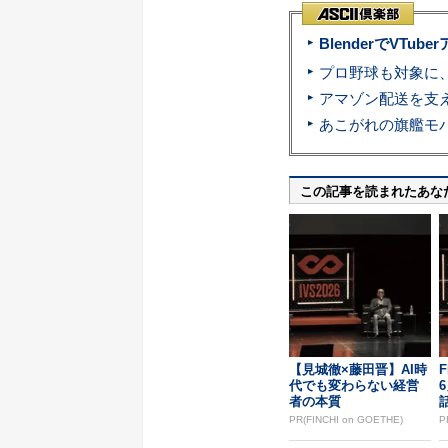
BlenderでVT
この記事を読まれたあな
【見城徹×藤田晋】AI時
F
代でも変わらない経営
者の本質
PR(FINCHI on GOETHE)
P