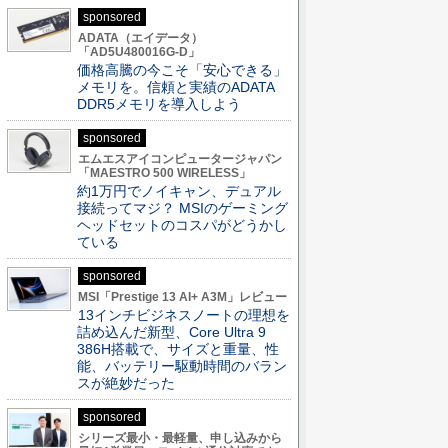
sponsored
ADATA（エイデータ）
「AD5U480016G-D」
価格高騰の今こそ「安心できる」
メモリを。信頼と実績のADATA
DDR5メモリを導入しよう
sponsored
エムエスアイコンピュータージャパン
「MAESTRO 500 WIRELESS」
約1万円でノイキャン、デュアル
接続ってマジ？ MSIのゲーミング
ヘッドセットのコスパがどうかし
ている
sponsored
MSI「Prestige 13 AI+ A3M」レビュー
13インチビジネスノートの理想を
詰め込んだ新型、Core Ultra 9
386H搭載で、サイズと重量、性
能、バッテリー駆動時間のバラン
スが絶妙だった
sponsored
シリーズ最小・最軽量、申し込みから