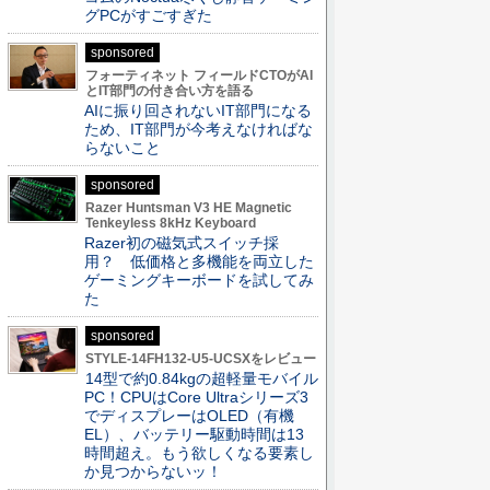
グPCがすごすぎた
sponsored
フォーティネット フィールドCTOがAI
とIT部門の付き合い方を語る
AIに振り回されないIT部門になる
ため、IT部門が今考えなければな
らないこと
sponsored
Razer Huntsman V3 HE Magnetic
Tenkeyless 8kHz Keyboard
Razer初の磁気式スイッチ採
用？ 低価格と多機能を両立した
ゲーミングキーボードを試してみ
た
sponsored
STYLE-14FH132-U5-UCSXをレビュー
14型で約0.84kgの超軽量モバイル
PC！CPUはCore Ultraシリーズ3
でディスプレーはOLED（有機
EL）、バッテリー駆動時間は13
時間超え。もう欲しくなる要素し
か見つからないッ！