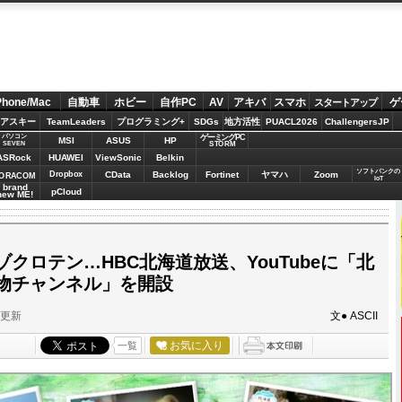
Phone/Mac
自動車
ホビー
自作PC
AV
アキバ
スマホ
ゲ
スタートアップ
アスキー
TeamLeaders
プログラミング+
SDGs
地方活性
PUACL2026
ChallengersJP
パソコン
ゲーミングPC
MSI
ASUS
HP
STORM
SEVEN
ASRock
HUAWEI
ViewSonic
Belkin
ソフトバンクの
Dropbox
CData
Backlog
Fortinet
ヤマハ
Zoom
ORACOM
IoT
brand
pCloud
new ME!
クロテン…HBC北海道放送、YouTubeに「北
物チャンネル」を開設
分更新
文● ASCII
お気に入り
一覧