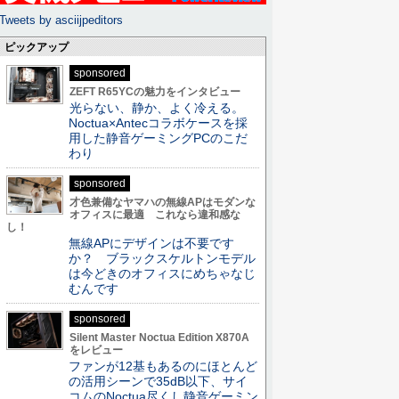
Tweets by asciijpeditors
ピックアップ
sponsored
ZEFT R65YCの魅力をインタビュー
光らない、静か、よく冷える。
Noctua×Antecコラボケースを採
用した静音ゲーミングPCのこだ
わり
sponsored
才色兼備なヤマハの無線APはモダンな
オフィスに最適 これなら違和感な
し！
無線APにデザインは不要です
か？ ブラックスケルトンモデル
は今どきのオフィスにめちゃなじ
むんです
sponsored
Silent Master Noctua Edition X870A
をレビュー
ファンが12基もあるのにほとんど
の活用シーンで35dB以下、サイ
コムのNoctua尽くし静音ゲーミン