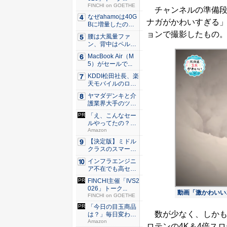
FINCHI on GOETHE
チャンネルの準備段
なぜahamoは40G
ナガがかわいすぎる」
Bに増量したの
か ...
ョンで撮影したもの
腰は大風量ファ
ン、背中はペルチ
ェ冷却。ダ...
MacBook Air（M
5）がセールで...
KDDI松田社長、楽
天モバイルのロー
ミン...
ヤマダデンキと介
護業界大手のツク
イが協業...
「え、こんなセー
ルやってたの？」
80％O...
Amazon
【決定版】ミドル
クラスのスマート
フォンの...
インフラエンジニ
ア不在でも高セキ
ュリティ...
FINCHI主催「IVS2
026」トーク...
動画「激かわいい
FINCHI on GOETHE
「今日の目玉商品
数が少なく、しかも
は？」毎日変わる
Amaz...
Amazon
ロテンの4K＆4倍ス