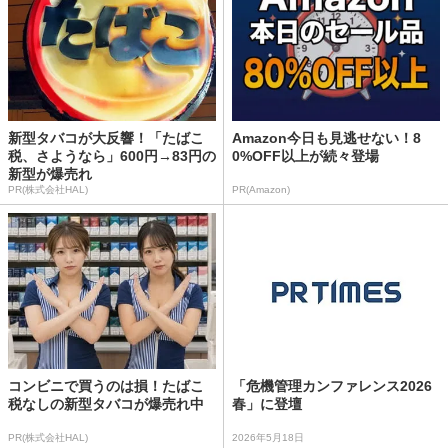
新型タバコが大反響！「たばこ
Amazon今日も見逃せない！8
税、さようなら」600円→83円の
0%OFF以上が続々登場
新型が爆売れ
PR(株式会社HAL)
PR(Amazon)
コンビニで買うのは損！たばこ
「危機管理カンファレンス2026
税なしの新型タバコが爆売れ中
春」に登壇
PR(株式会社HAL)
2026年5月18日