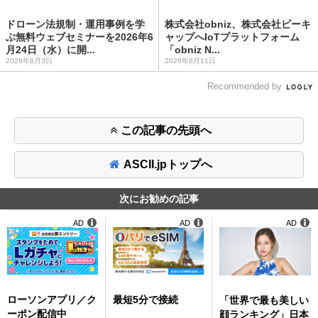
ドローン法規制・運用事例を学
株式会社obniz、株式会社ビーキ
ぶ無料ウェブセミナーを2026年6
ャップへIoTプラットフォーム
月24日（水）に開...
「obniz N...
2026年6月3日
2026年6月11日
Recommended by
この記事の先頭へ
ASCII.jpトップへ
次にお勧めの記事
AD
AD
AD
ローソンアプリ／ク
最短5分で接続
「世界で最も美しい
ーポン配信中
顔ランキング」日本