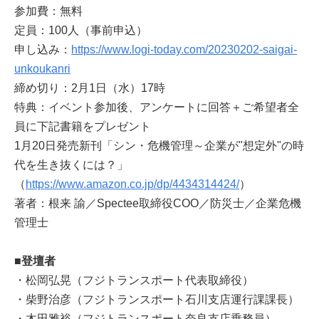
参加費：無料
定員：100人（事前申込）
申し込み：
https://www.logi-today.com/20230202-saigai-
unkoukanri
締め切り：2月1日（水）17時
特典：イベント参加後、アンケートに回答＋ご希望者全
員に下記書籍をプレゼント
1月20日発売新刊「シン・危機管理～企業が"想定外"の時
代を生き抜くには？」
（
https://www.amazon.co.jp/dp/4434314424/
）
著者：根来 諭／Spectee取締役COO／防災士／企業危機
管理士
■登壇者
・松岡弘晃（フジトランスポート代表取締役）
・柴野治彦（フジトランスポート石川支店運行課課長）
・木田雅裕（フジトランスポート奈良支店乗務員）