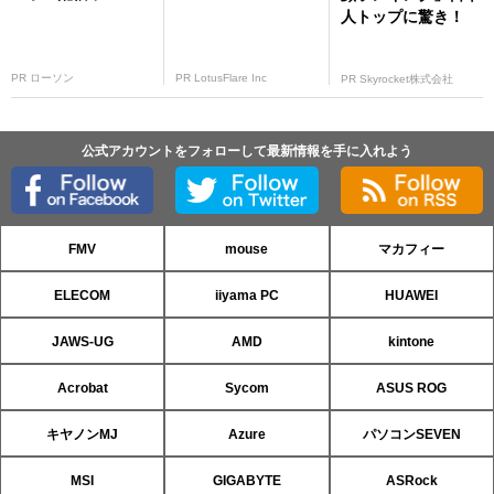
人トップに驚き！
PR ローソン
PR LotusFlare Inc
PR Skyrocket株式会社
公式アカウントをフォローして最新情報を手に入れよう
FMV
mouse
マカフィー
ELECOM
iiyama PC
HUAWEI
JAWS-UG
AMD
kintone
Acrobat
Sycom
ASUS ROG
キヤノンMJ
Azure
パソコンSEVEN
MSI
GIGABYTE
ASRock