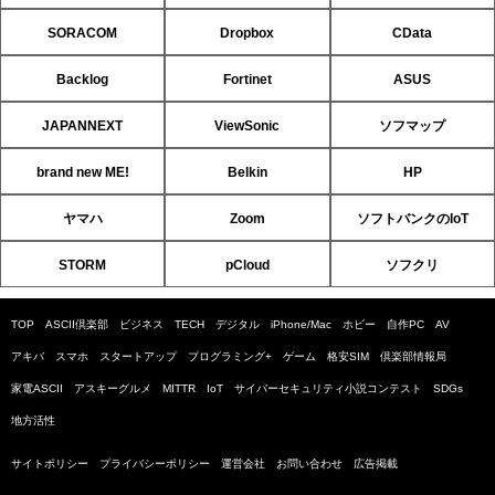
SORACOM
Dropbox
CData
Backlog
Fortinet
ASUS
JAPANNEXT
ViewSonic
ソフマップ
brand new ME!
Belkin
HP
ヤマハ
Zoom
ソフトバンクのIoT
STORM
pCloud
ソフクリ
TOP
ASCII倶楽部
ビジネス
TECH
デジタル
iPhone/Mac
ホビー
自作PC
AV
アキバ
スマホ
スタートアップ
プログラミング+
ゲーム
格安SIM
倶楽部情報局
家電ASCII
アスキーグルメ
MITTR
IoT
サイバーセキュリティ小説コンテスト
SDGs
地方活性
サイトポリシー
プライバシーポリシー
運営会社
お問い合わせ
広告掲載