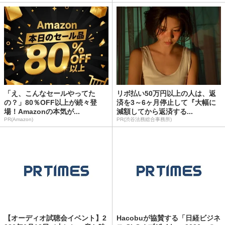
「え、こんなセールやってた
リボ払い50万円以上の人は、返
の？」80％OFF以上が続々登
済を3～6ヶ月停止して『大幅に
場！Amazonの本気が...
減額してから返済する...
PR(Amazon)
PR(渋谷法務総合事務所)
【オーディオ試聴会イベント】2
Hacobuが協賛する「日経ビジネ