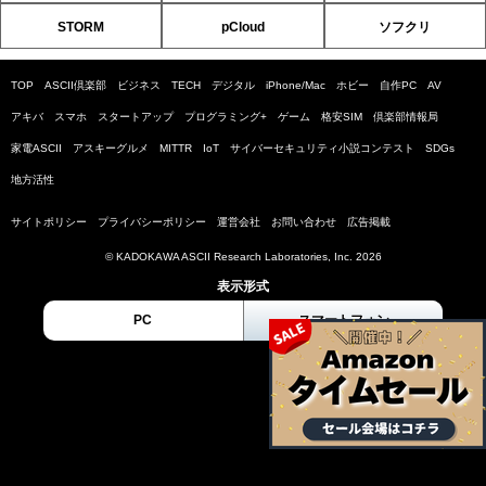
STORM
pCloud
ソフクリ
TOP
ASCII倶楽部
ビジネス
TECH
デジタル
iPhone/Mac
ホビー
自作PC
AV
アキバ
スマホ
スタートアップ
プログラミング+
ゲーム
格安SIM
倶楽部情報局
家電ASCII
アスキーグルメ
MITTR
IoT
サイバーセキュリティ小説コンテスト
SDGs
地方活性
サイトポリシー
プライバシーポリシー
運営会社
お問い合わせ
広告掲載
© KADOKAWA ASCII Research Laboratories, Inc. 2026
表示形式
PC
スマートフォン