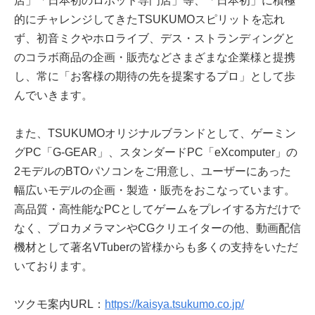
店」「日本初のロボット専門店」等、「日本初」に積極
的にチャレンジしてきたTSUKUMOスピリットを忘れ
ず、初音ミクやホロライブ、デス・ストランディングと
のコラボ商品の企画・販売などさまざまな企業様と提携
し、常に「お客様の期待の先を提案するプロ」として歩
んでいきます。
また、TSUKUMOオリジナルブランドとして、ゲーミン
グPC「G-GEAR」、スタンダードPC「eXcomputer」の
2モデルのBTOパソコンをご用意し、ユーザーにあった
幅広いモデルの企画・製造・販売をおこなっています。
高品質・高性能なPCとしてゲームをプレイする方だけで
なく、プロカメラマンやCGクリエイターの他、動画配信
機材として著名VTuberの皆様からも多くの支持をいただ
いております。
ツクモ案内URL：
https://kaisya.tsukumo.co.jp/