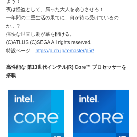
よう！
夜は怪盗として、腐った大人を改心させろ！
一年間の二重生活の果てに、何が待ち受けているの
か…？
痛快な世直し劇が幕を開ける。
(C)ATLUS (C)SEGA All rights reserved.
特設ページ：
https://p-ch.jp/remaster/p5r/
高性能な 第13世代インテル(R) Core™ プロセッサーを
搭載