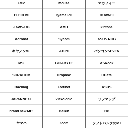
FMV
mouse
マカフィー
ELECOM
iiyama PC
HUAWEI
JAWS-UG
AMD
kintone
Acrobat
Sycom
ASUS ROG
キヤノンMJ
Azure
パソコンSEVEN
MSI
GIGABYTE
ASRock
SORACOM
Dropbox
CData
Backlog
Fortinet
ASUS
JAPANNEXT
ViewSonic
ソフマップ
brand new ME!
Belkin
HP
ヤマハ
Zoom
ソフトバンクのIoT