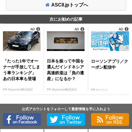
ASCII.jpトップへ
次にお勧めの記事
AD
AD
AD
「たった1年でオー
日本を振って中国を
ローソンアプリ／ク
ナーが手放してしま
選んだインドネシア
ーポン配信中
う車ランキング」
高速鉄道は「負の遺
あの日本車も登場
産」になるか？
PR Skyrocket株式会社
PR Skyrocket株式会社
PR ローソン
公式アカウントをフォローして最新情報を手に入れよう