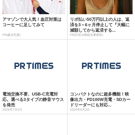
アマゾンで大人気！血圧対策は
リボ払い50万円以上の人は、返
コーヒーに足してみて
済を3～6ヶ月停止して『大幅に
減額してから返済する...
PR(森永乳業)
PR(渋谷法務総合事務所)
電池交換不要、USB-C充電対
コンパクトなのに超多機能！映
応。選べる3タイプの静音マウス
像出力・PD100W充電・SDカー
を発売
ドリーダーにも対応...
2026年7月2日
2026年6月3日