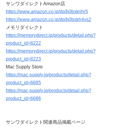
サンワダイレクトAmazon店
https://www.amazon.co.jp/dp/b0bskrjhr5
https://www.amazon.co.jp/dp/b0bskh4vs2
メモリダイレクト
https://memorydirect.jp/products/detail.php?
product_id=8222
https://memorydirect.jp/products/detail.php?
product_id=8223
Mac Supply Store
https://mac-supply.jp/products/detail.php?
product_id=6685
https://mac-supply.jp/products/detail.php?
product_id=6686
サンワダイレクト関連商品掲載ページ