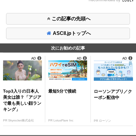
この記事の先頭へ
ASCII.jpトップへ
次にお勧めの記事
AD
AD
AD
Top3入りの日本人
最短5分で接続
ローソンアプリ／ク
美女は誰？「アジア
ーポン配信中
で最も美しい顔ラン
キング」
PR Skyrocket株式会社
PR LotusFlare Inc
PR ローソン