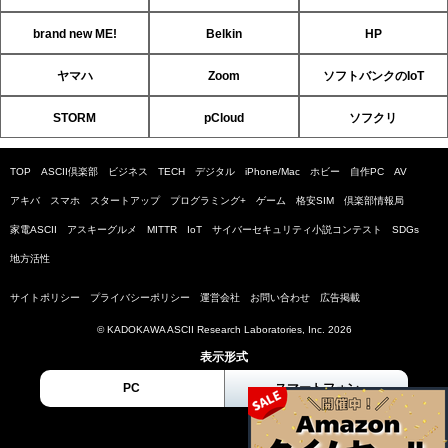
brand new ME!
Belkin
HP
ヤマハ
Zoom
ソフトバンクのIoT
STORM
pCloud
ソフクリ
TOP
ASCII倶楽部
ビジネス
TECH
デジタル
iPhone/Mac
ホビー
自作PC
AV
アキバ
スマホ
スタートアップ
プログラミング+
ゲーム
格安SIM
倶楽部情報局
家電ASCII
アスキーグルメ
MITTR
IoT
サイバーセキュリティ小説コンテスト
SDGs
地方活性
サイトポリシー
プライバシーポリシー
運営会社
お問い合わせ
広告掲載
© KADOKAWA ASCII Research Laboratories, Inc. 2026
表示形式
PC
スマートフォン