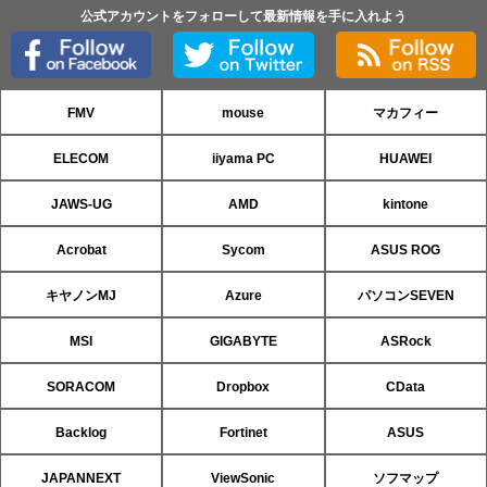
公式アカウントをフォローして最新情報を手に入れよう
FMV
mouse
マカフィー
ELECOM
iiyama PC
HUAWEI
JAWS-UG
AMD
kintone
Acrobat
Sycom
ASUS ROG
キヤノンMJ
Azure
パソコンSEVEN
MSI
GIGABYTE
ASRock
SORACOM
Dropbox
CData
Backlog
Fortinet
ASUS
JAPANNEXT
ViewSonic
ソフマップ