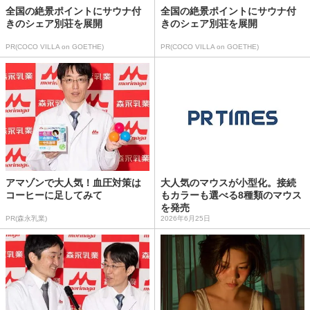
全国の絶景ポイントにサウナ付
全国の絶景ポイントにサウナ付
きのシェア別荘を展開
きのシェア別荘を展開
PR(COCO VILLA on GOETHE)
PR(COCO VILLA on GOETHE)
アマゾンで大人気！血圧対策は
大人気のマウスが小型化。接続
コーヒーに足してみて
もカラーも選べる8種類のマウス
を発売
PR(森永乳業)
2026年6月25日