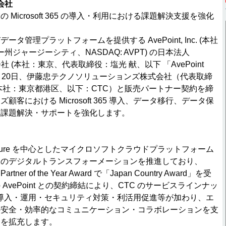
式会社
Microsoft 365 の導入・利用における課題解決支援を強化
データ管理プラットフォームを提供する AvePoint, Inc. (本社
州ジャージーシティ、NASDAQ: AVPT) の日本法人
n株式会社 (本社：東京、代表取締役：塩光 献、以下 「AvePoint
23年1月20日、伊藤忠テクノソリューションズ株式会社（代表取締
本社：東京都港区、以下：CTC）と販売パートナー契約を締
客における Microsoft 365 導入、データ移行、データ保
る課題解決・サポートを強化します。
oft Azure を中心としたマイクロソフトクラウドプラットフォーム
様のデジタルトランスフォーメーションを推進しており、
 Partner of the Year Award で「Japan Country Award」を受
AvePoint との契約締結により、CTC のサービスラインナッ
 365 の導入・運用・セキュリティ対策・利活用促進等が加わり、エ
の安全・効率的なコミュニケーション・コラボレーションを支
スを拡充します。