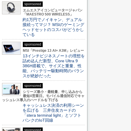
sponsored
エムエスアイコンピュータージャパン
「MAESTRO 500 WIRELESS」
約1万円でノイキャン、デュアル
接続ってマジ？ MSIのゲーミング
ヘッドセットのコスパがどうかし
ている
sponsored
MSI「Prestige 13 AI+ A3M」レビュー
13インチビジネスノートの理想を
詰め込んだ新型、Core Ultra 9
386H搭載で、サイズと重量、性
能、バッテリー駆動時間のバラン
スが絶妙だった
sponsored
シリーズ最小・最軽量、申し込みから
最短4営業日。モバイル通信対応でキャ
ッシュレス導入のハードルを下げる
キャッシュレス決済の利用シーン
を広げる 三井住友カードの
「stera terminal light」とソフト
バンクのIoT回線
sponsored