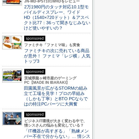
JN-MD-IPST101WHDをレビュー
2万1980円のタッチ対応10.1型モ
バイルディスプレー、ワイド
HD（1540×720ドット）＆アスペ
クト比77：36って聞きなじみない
けど使いやすいの？
sponsored
ファミチキ「ファミマ味」も実食
ファミチキの次に売れている商品
が意外！ ファミマ「レジ横」人気
トップ3
sponsored
茨城県龍ヶ崎市産のゲーミング
PC【MADE IN IBARAKI】
田園風景が広がるSTORMの組み
立て工場を見学！プロの早組み
（しかも丁寧）とBTO PCならで
はの特注PCパーツに大興奮
sponsored
ビジネスIT環境が大きく変わる中で、
情シスさんの悩みも変化している？
「IT機器が高すぎる」「熟練メン
バー不在で分からない」… 情シス