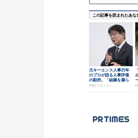
この記事を読まれたあな
元キーエンス人事25年
のプロが語る人事評価
の勘所。「組織を腐ら
せるNG評価」とは...
PR(ビズヒント)
P