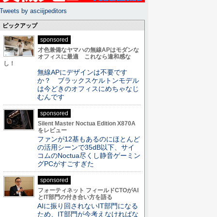
Tweets by asciijpeditors
ピックアップ
sponsored
才色兼備なヤマハの無線APはモダンな
オフィスに最適 これなら違和感な
し！
無線APにデザインは不要です
か？ ブラックスケルトンモデル
は今どきのオフィスにめちゃなじ
むんです
sponsored
Silent Master Noctua Edition X870A
をレビュー
ファンが12基もあるのにほとんど
の活用シーンで35dB以下、サイ
コムのNoctua尽くし静音ゲーミン
グPCがすごすぎた
sponsored
フォーティネット フィールドCTOがAI
とIT部門の付き合い方を語る
AIに振り回されないIT部門になる
ため、IT部門が今考えなければな