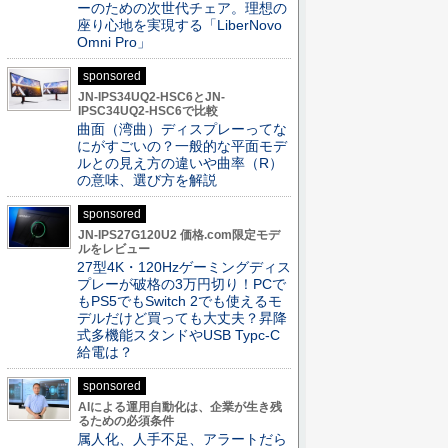
ーのための次世代チェア。理想の
座り心地を実現する「LiberNovo
Omni Pro」
sponsored
JN-IPS34UQ2-HSC6とJN-
IPSC34UQ2-HSC6で比較
曲面（湾曲）ディスプレーってな
にがすごいの？一般的な平面モデ
ルとの見え方の違いや曲率（R）
の意味、選び方を解説
sponsored
JN-IPS27G120U2 価格.com限定モデ
ルをレビュー
27型4K・120Hzゲーミングディス
プレーが破格の3万円切り！PCで
もPS5でもSwitch 2でも使えるモ
デルだけど買っても大丈夫？昇降
式多機能スタンドやUSB Typc-C
給電は？
sponsored
AIによる運用自動化は、企業が生き残
るための必須条件
属人化、人手不足、アラートだら