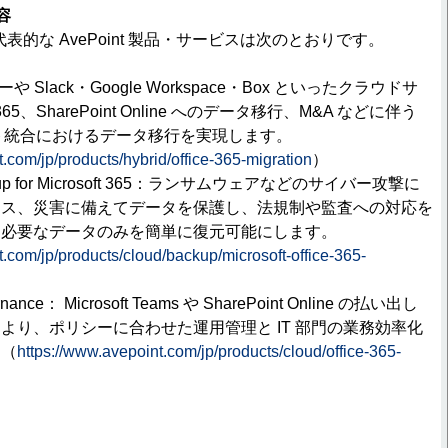
容
表的な AvePoint 製品・サービスは次のとおりです。
 Slack・Google Workspace・Box といったクラウドサ
 365、SharePoint Online へのデータ移行、M&A などに伴う
5 テナント統合におけるデータ移行を実現します。
.com/jp/products/hybrid/office-365-migration
）
Backup for Microsoft 365：ランサムウェアなどのサイバー攻撃に
ミス、災害に備えてデータを保護し、法規制や監査への対応を
、必要なデータのみを簡単に復元可能にします。
t.com/jp/products/cloud/backup/microsoft-office-365-
ernance： Microsoft Teams や SharePoint Online の払い出し
より、ポリシーに合わせた運用管理と IT 部門の業務効率化
。（
https://www.avepoint.com/jp/products/cloud/office-365-