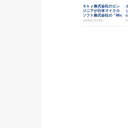
Ｓｋｙ株式会社のエン
ジニアが日本マイクロ
ソフト株式会社の「Mic
c
rosoft T...
2026年7月29日
2