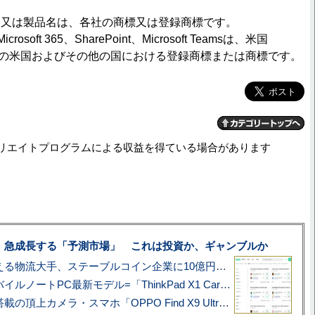
名又は製品名は、各社の商標又は登録商標です。
Microsoft 365、SharePoint、Microsoft Teamsは、米国
poration の米国およびその他の国における登録商標または商標です。
リエイトプログラムによる収益を得ている場合があります
、急成長する「予測市場」 これは投資か、ギャンブルか
アマゾン配送を支える物流大手、ステーブルコイン企業に10億円投資のワケ
あこがれの旗艦モバイルノートPC最新モデル=「ThinkPad X1 Carbon Gen 14 Aura Edition」実機レビュー
ハッセルブラッド搭載の頂上カメラ・スマホ「OPPO Find X9 Ultra」実写レビュー=プロが本気で徹底撮影しました!!