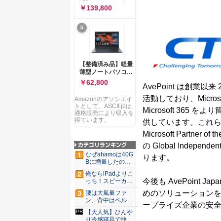
ー 83K9003JJP ノー
ソコン Vivobook 15
￥139,800
トPC
M1502NAQ 15.6イ
ンチ AMD Ryzen 7
5
170 メモリ16GB
SSD 512GB
Microsoft 365
Personal (24か月版)
搭載 Windows 11 重
【整備済み品】軽量
量1.7kg Wi-Fi 6E ク
薄型ノートパソコン
ワイエットブルー
dynabook G83 ■
￥62,800
M1502NAQ-
AvePoint は創業以
13.3型
R7165BUWS
FHD(1920x1080) -
活動しており、Micro
Amazonのアソシエイ
高性能第11世代Core
トとして、ASCII.jpは
Microsoft 36
i5-1135G7 - メモリ
適格販売により収入を
16GB - SSD 256GB
得ています。
供しています。これら
- Webカメラ -
Microsoft Partner
WiFi&Bluetooth -
USB Type-C - MS
の Global Indepe
Office 2021 - Win11
なぜahamoは40G
ります。
搭載
Bに増量したの
か ...
俺ならiPadよりこ
今後も AvePoint
っち！スピーカー
9個...
めのソリューションを
腰は大風量ファ
ン、背中はペルチ
ープライズ企業の安
ェ冷却。ダ...
【大人気】ひんや
り冷感寝具で快適