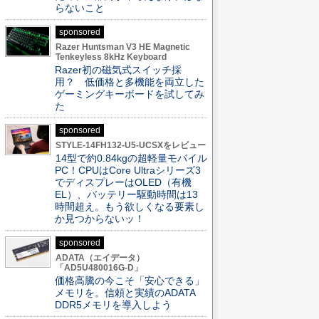
らないこと
sponsored
Razer Huntsman V3 HE Magnetic
Tenkeyless 8kHz Keyboard
Razer初の磁気式スイッチ採
用？ 低価格と多機能を両立した
ゲーミングキーボードを試してみ
た
sponsored
STYLE-14FH132-U5-UCSXをレビュー
14型で約0.84kgの超軽量モバイル
PC！CPUはCore Ultraシリーズ3
でディスプレーはOLED（有機
EL）、バッテリー駆動時間は13
時間超え。もう欲しくなる要素し
か見つからないッ！
sponsored
ADATA（エイデータ）
「AD5U480016G-D」
価格高騰の今こそ「安心できる」
メモリを。信頼と実績のADATA
DDR5メモリを導入しよう