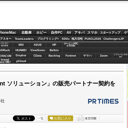
Phone/Mac
自動車
ホビー
自作PC
AV
アキバ
スマホ
ゲ
スタートアップ
アスキー
TeamLeaders
プログラミング+
SDGs
地方活性
PUACL2026
ChallengersJP
パソコン
ゲーミングPC
MSI
ASUS
HP
STORM
SEVEN
ASRock
HUAWEI
ViewSonic
Belkin
ソフトバンクの
Dropbox
CData
Backlog
Fortinet
ヤマハ
Zoom
ORACOM
IoT
brand
pCloud
new ME!
Point ソリューション」の販売パートナー契約を
会社
お気に入り
一覧