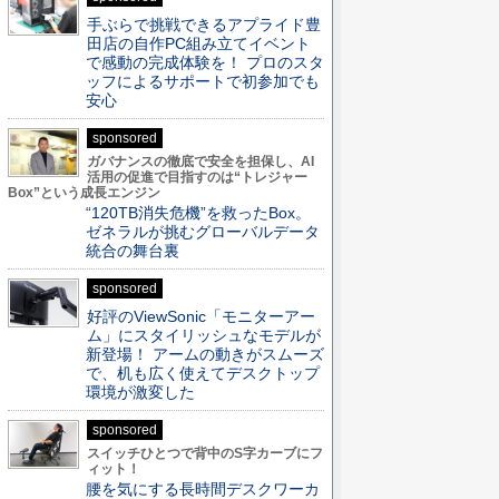
手ぶらで挑戦できるアプライド豊
田店の自作PC組み立てイベント
で感動の完成体験を！ プロのスタ
ッフによるサポートで初参加でも
安心
sponsored
ガバナンスの徹底で安全を担保し、AI
活用の促進で目指すのは“トレジャー
Box”という成長エンジン
“120TB消失危機”を救ったBox。
ゼネラルが挑むグローバルデータ
統合の舞台裏
sponsored
好評のViewSonic「モニターアー
ム」にスタイリッシュなモデルが
新登場！ アームの動きがスムーズ
で、机も広く使えてデスクトップ
環境が激変した
sponsored
スイッチひとつで背中のS字カーブにフ
ィット！
腰を気にする長時間デスクワーカ