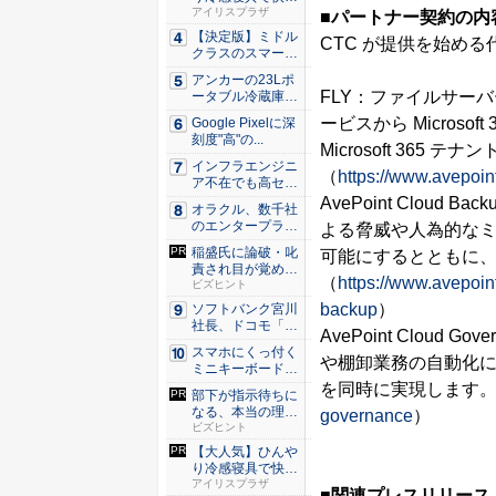
な睡眠を...
アイリスプラザ
■パートナー契約の内
【決定版】ミドル
CTC が提供を始める代
クラスのスマート
フォンの...
アンカーの23Lポ
FLY：ファイルサーバーや
ータブル冷蔵庫が
Ama...
ービスから Microsoft
Google Pixelに深
刻度"高"の...
Microsoft 36
インフラエンジニ
（
https://www.avepoint
ア不在でも高セキ
ュリティ...
AvePoint Cloud 
オラクル、数千社
のエンタープライ
よる脅威や人為的な
ズ・アプ...
稲盛氏に論破・叱
可能にするとともに
責され目が覚め
（
https://www.avepoin
た。経営者...
ビズヒント
backup
）
ソフトバンク宮川
社長、ドコモ「ah
AvePoint Cloud Gov
amo...
スマホにくっ付く
や棚卸業務の自動化に
ミニキーボード！
触ってわ...
を同時に実現します
部下が指示待ちに
なる、本当の理
governance
）
由。23年...
ビズヒント
【大人気】ひんや
り冷感寝具で快適
な睡眠を...
アイリスプラザ
■関連プレスリリース