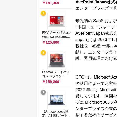
AvePoint Japan株
コン 15-fd 15.6イン
￥181,469
チ インテル Core 5
エンタープライズ企業の 
120U メモリ16GB
2
SSD512GB
Windows 11
最先端の SaaS および
Microsoft Office
: 米国ニュージャージー
2024搭載 WPS
Office搭載 カメラシ
FMV ノートパソコン
AvePoint Japa
ャッター 指紋認証 薄
WE1-K3 (MS 365
Japan」)は 20
型 Copilotキー搭載
Personal/Copilotキ
￥125,800
ナチュラルシルバー
ー搭載/Win 11/15.6
役社長：柘植 一郎、
(BJ0M5PA-AAAI)
型/Core
結し、エンタープライズ顧
3
i5/16GB/SSD
512GB/ホワイト)
護、運用管理におけ
FMVWK3E15W_AZ
Lenovo ノートパソ
コン パソコン
CTC は、Micros
IdeaPad Slim 3 14.0
￥159,800
の活用によってお客
インチ AMD
Ryzen™ 5 8640HS
2022 年には Microsoft
4
メモリ16GB
賞しています。今回の 
SSD512GB
Microsoft 365 試用
プに Microsoft
版 Windows11 バッ
ンタープライズ企業
テリー駆動12.6時間
【Amazon.co.jp限
重量1.39kg ルナグレ
援するためのサービ
定】ASUS ノートパ