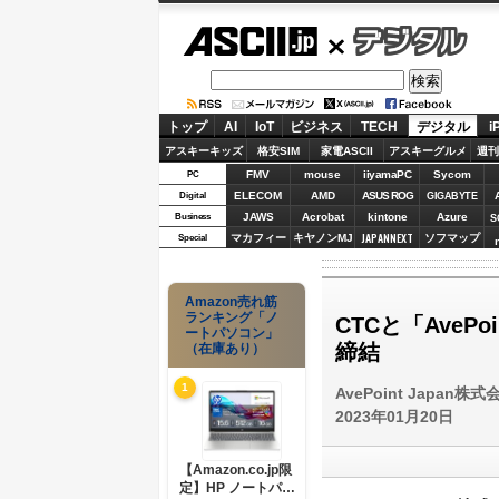
ASCII.jp
デジタル
トップ
AI
IoT
ビジネス
TECH
デジタル
i
アスキーキッズ
格安SIM
家電ASCII
アスキーグルメ
週刊
FMV
mouse
iiyamaPC
Sycom
PC
ELECOM
AMD
ASUS ROG
Digital
GIGABYTE
JAWS
Acrobat
kintone
Azure
Business
S
JAPANNEXT
マカフィー
キヤノンMJ
ソフマップ
Special
Amazon売れ筋
ランキング「ノ
CTCと「Ave
ートパソコン」
締結
（在庫あり）
1
AvePoint Japan株式
2023年01月20日
【Amazon.co.jp限
定】HP ノートパソ