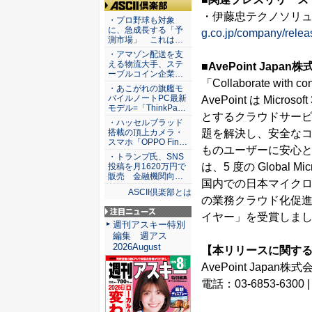
・伊藤忠テクノソリュ
ASCII倶楽部
・プロ野球も対象
に、急成長する「予
g.co.jp/company/rele
測市場」 これは…
・アマゾン配送を支
える物流大手、ステ
■AvePoint Japa
ーブルコイン企業…
「Collaborate wi
・あこがれの旗艦モ
バイルノートPC最新
AvePoint は Microso
モデル=「ThinkPa…
とするクラウドサー
・ハッセルブラッド
搭載の頂上カメラ・
題を解決し、安全なコ
スマホ「OPPO Fin…
ものユーザーに安心と信
・トランプ氏、SNS
は、5 度の Global Mi
投稿を月1620万円で
販売 金融機関向…
国内での日本マイク
ASCII倶楽部とは
の業務クラウド化促進
イヤー」を受賞しま
注目ニュース
週刊アスキー特別
編集 週アス
2026August
【本リリースに関す
AvePoint Japa
電話：03-6853-6300 