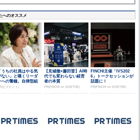
たへのオススメ
「うちの社員はやる気
【見城徹×藤田晋】AI時
FINCHI主催「IVS202
がない」と嘆くリーダ
代でも変わらない経営
6」トークセッションが
ーへの警鐘。自律型組
者の本質
話題に！
織をつくる前に外せな...
R(ビズヒント)
PR(FINCHI on GOETHE)
PR(FINCHI on GOETHE)