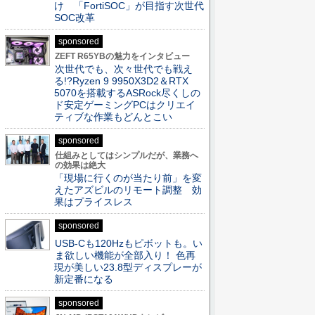
け 「FortiSOC」が目指す次世代
SOC改革
sponsored
ZEFT R65YBの魅力をインタビュー
次世代でも、次々世代でも戦え
る!?Ryzen 9 9950X3D2＆RTX
5070を搭載するASRock尽くしの
ド安定ゲーミングPCはクリエイ
ティブな作業もどんとこい
sponsored
仕組みとしてはシンプルだが、業務へ
の効果は絶大
「現場に行くのが当たり前」を変
えたアズビルのリモート調整 効
果はプライスレス
sponsored
USB-Cも120Hzもピボットも。い
ま欲しい機能が全部入り！ 色再
現が美しい23.8型ディスプレーが
新定番になる
sponsored