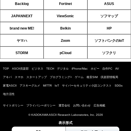
Backlog
Fortinet
ASUS
JAPANNEXT
ViewSonic
ソフマップ
brand new ME!
Belkin
HP
ヤマハ
Zoom
ソフトバンクのIoT
STORM
pCloud
ソフクリ
TOP
ASCII倶楽部
ビジネス
TECH
デジタル
iPhone/Mac
ホビー
自作PC
AV
アキバ
スマホ
スタートアップ
プログラミング+
ゲーム
格安SIM
倶楽部情報局
家電ASCII
アスキーグルメ
MITTR
IoT
サイバーセキュリティ小説コンテスト
SDGs
地方活性
サイトポリシー
プライバシーポリシー
運営会社
お問い合わせ
広告掲載
© KADOKAWA ASCII Research Laboratories, Inc. 2026
表示形式