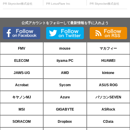
PR Skyrocket株式会社
PR LotusFlare Inc
PR Skyrocket株式会社
公式アカウントをフォローして最新情報を手に入れよう
FMV
mouse
マカフィー
ELECOM
iiyama PC
HUAWEI
JAWS-UG
AMD
kintone
Acrobat
Sycom
ASUS ROG
キヤノンMJ
Azure
パソコンSEVEN
MSI
GIGABYTE
ASRock
SORACOM
Dropbox
CData