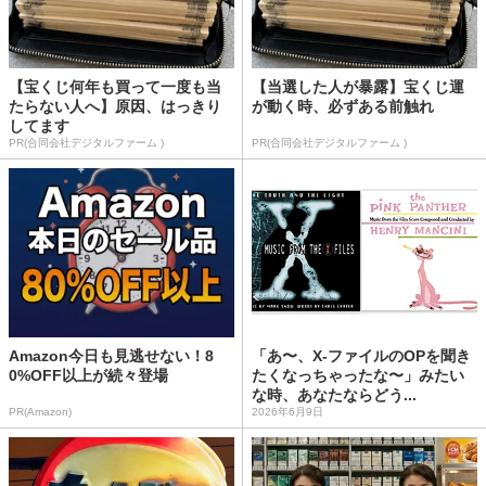
【宝くじ何年も買って一度も当
【当選した人が暴露】宝くじ運
たらない人へ】原因、はっきり
が動く時、必ずある前触れ
してます
PR(合同会社デジタルファーム )
PR(合同会社デジタルファーム )
Amazon今日も見逃せない！8
「あ〜、X-ファイルのOPを聞き
0%OFF以上が続々登場
たくなっちゃったな〜」みたい
な時、あなたならどう...
PR(Amazon)
2026年6月9日