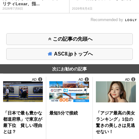
リティLexar、指...
2026年7月8日
2026年8月4日
Recommended by
この記事の先頭へ
ASCII.jpトップへ
次にお勧めの記事
AD
AD
AD
「日本で最も豊かな
最短5分で接続
「アジア最高の美女
都道府県」で東京が
ランキング」1位の
最下位 貧しい理由
驚きの美しさは見逃
とは？
せない！