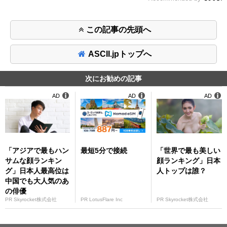
この記事の先頭へ
ASCII.jpトップへ
次にお勧めの記事
AD
AD
AD
「アジアで最もハン
最短5分で接続
「世界で最も美しい
サムな顔ランキン
顔ランキング」日本
グ」日本人最高位は
人トップは誰？
中国でも大人気のあ
の俳優
PR Skyrocket株式会社
PR LotusFlare Inc
PR Skyrocket株式会社