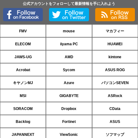
公式アカウントをフォローして最新情報を手に入れよう
FMV
mouse
マカフィー
ELECOM
iiyama PC
HUAWEI
JAWS-UG
AMD
kintone
Acrobat
Sycom
ASUS ROG
キヤノンMJ
Azure
パソコンSEVEN
MSI
GIGABYTE
ASRock
SORACOM
Dropbox
CData
Backlog
Fortinet
ASUS
JAPANNEXT
ViewSonic
ソフマップ