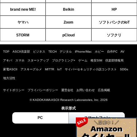
brand new ME!
Belkin
HP
ヤマハ
Zoom
ソフトバンクのIoT
STORM
pCloud
ソフクリ
TOP
ASCII倶楽部
ビジネス
TECH
デジタル
iPhone/Mac
ホビー
自作PC
AV
アキバ
スマホ
スタートアップ
プログラミング+
ゲーム
格安SIM
倶楽部情報局
家電ASCII
アスキーグルメ
MITTR
IoT
サイバーセキュリティ小説コンテスト
SDGs
地方活性
サイトポリシー
プライバシーポリシー
運営会社
お問い合わせ
広告掲載
© KADOKAWA ASCII Research Laboratories, Inc. 2026
表示形式
PC
スマートフォン