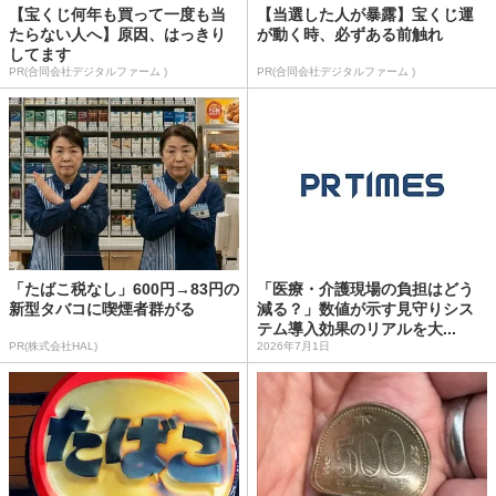
【宝くじ何年も買って一度も当
【当選した人が暴露】宝くじ運
たらない人へ】原因、はっきり
が動く時、必ずある前触れ
してます
PR(合同会社デジタルファーム )
PR(合同会社デジタルファーム )
「たばこ税なし」600円→83円の
「医療・介護現場の負担はどう
新型タバコに喫煙者群がる
減る？」数値が示す見守りシス
テム導入効果のリアルを大...
PR(株式会社HAL)
2026年7月1日