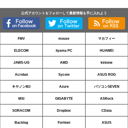
公式アカウントをフォローして最新情報を手に入れよう
FMV
mouse
マカフィー
ELECOM
iiyama PC
HUAWEI
JAWS-UG
AMD
kintone
Acrobat
Sycom
ASUS ROG
キヤノンMJ
Azure
パソコンSEVEN
MSI
GIGABYTE
ASRock
SORACOM
Dropbox
CData
Backlog
Fortinet
ASUS