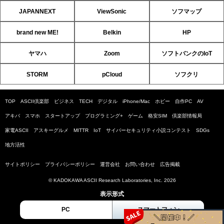
JAPANNEXT
ViewSonic
ソフマップ
brand new ME!
Belkin
HP
ヤマハ
Zoom
ソフトバンクのIoT
STORM
pCloud
ソフクリ
TOP
ASCII倶楽部
ビジネス
TECH
デジタル
iPhone/Mac
ホビー
自作PC
AV
アキバ
スマホ
スタートアップ
プログラミング+
ゲーム
格安SIM
倶楽部情報局
家電ASCII
アスキーグルメ
MITTR
IoT
サイバーセキュリティ小説コンテスト
SDGs
地方活性
サイトポリシー
プライバシーポリシー
運営会社
お問い合わせ
広告掲載
© KADOKAWA ASCII Research Laboratories, Inc. 2026
表示形式
PC
スマートフォン