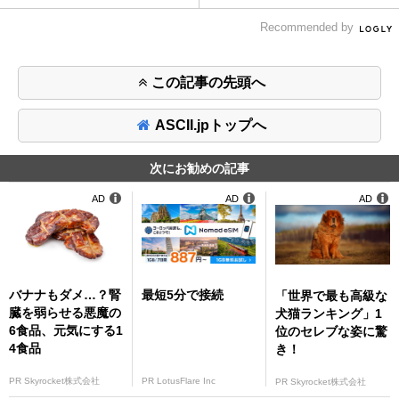
Recommended by
この記事の先頭へ
ASCII.jpトップへ
次にお勧めの記事
AD
AD
AD
バナナもダメ…？腎
最短5分で接続
「世界で最も高級な
臓を弱らせる悪魔の
犬猫ランキング」1
6食品、元気にする1
位のセレブな姿に驚
4食品
き！
PR Skyrocket株式会社
PR LotusFlare Inc
PR Skyrocket株式会社