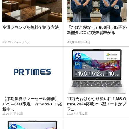
空港ラウンジを無料で使う方法
「たばこ税なし」600円→83円の
新型タバコに喫煙者群がる
PR(クレディセゾン)
PR(株式会社HAL)
【半期決算サマーセール開催】
11万円台はかなり狙い目！MS O
7/29～8/31限定 Windows 11搭
ffice 2024搭載15.6型ノートがプ
載中...
ラ...
2026年7月29日
2026年7月12日