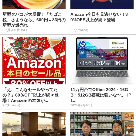
新型タバコが大反響！「たばこ
Amazon今日も見逃せない！8
税、さようなら」600円→83円の
0%OFF以上が続々登場
新型が爆売れ
PR(株式会社HAL)
PR(Amazon)
「え、こんなセールやってた
11万円台でOffice 2024・16G
の？」80％OFF以上が続々登
B・512GB搭載は強いな〜。HP
場！Amazonの本気が...
1...
PR(Amazon)
2026年7月10日