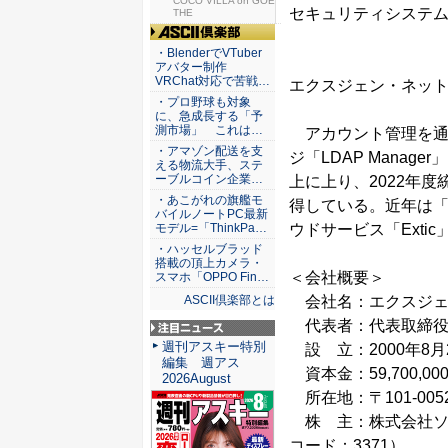
仕組みと...
COCO VILLA on GOE
セキュリティシステ
THE
ASCII倶楽部
・BlenderでVTuber
アバター制作
VRChat対応で苦戦…
エクスジェン・ネッ
・プロ野球も対象
に、急成長する「予
測市場」 これは…
アカウント管理を通
・アマゾン配送を支
ジ「LDAP Mana
える物流大手、ステ
ーブルコイン企業…
上に上り、2022年
・あこがれの旗艦モ
得している。近年は「LD
バイルノートPC最新
モデル=「ThinkPa…
ウドサービス「Exti
・ハッセルブラッド
搭載の頂上カメラ・
＜会社概要＞
スマホ「OPPO Fin…
ASCII倶楽部とは
会社名：エクスジェ
代表者：代表取締役 
注目ニュース
週刊アスキー特別
設 立：2000年8月
編集 週アス
資本金：59,700,00
2026August
所在地：〒101-00
株 主：株式会社ソ
コード：3371）