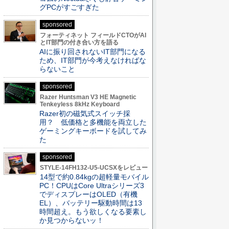
グPCがすごすぎた
sponsored
フォーティネット フィールドCTOがAI
とIT部門の付き合い方を語る
AIに振り回されないIT部門になる
ため、IT部門が今考えなければな
らないこと
sponsored
Razer Huntsman V3 HE Magnetic
Tenkeyless 8kHz Keyboard
Razer初の磁気式スイッチ採
用？ 低価格と多機能を両立した
ゲーミングキーボードを試してみ
た
sponsored
STYLE-14FH132-U5-UCSXをレビュー
14型で約0.84kgの超軽量モバイル
PC！CPUはCore Ultraシリーズ3
でディスプレーはOLED（有機
EL）、バッテリー駆動時間は13
時間超え。もう欲しくなる要素し
か見つからないッ！