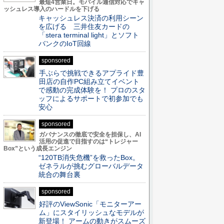
最短4営業日。モバイル通信対応でキャ
ッシュレス導入のハードルを下げる
キャッシュレス決済の利用シーン
を広げる 三井住友カードの
「stera terminal light」とソフト
バンクのIoT回線
sponsored
手ぶらで挑戦できるアプライド豊
田店の自作PC組み立てイベント
で感動の完成体験を！ プロのスタ
ッフによるサポートで初参加でも
安心
sponsored
ガバナンスの徹底で安全を担保し、AI
活用の促進で目指すのは“トレジャー
Box”という成長エンジン
“120TB消失危機”を救ったBox。
ゼネラルが挑むグローバルデータ
統合の舞台裏
sponsored
好評のViewSonic「モニターアー
ム」にスタイリッシュなモデルが
新登場！ アームの動きがスムーズ