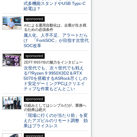
式多機能スタンドやUSB Typc-C
給電は？
sponsored
AIによる運用自動化は、企業が生き残
るための必須条件
属人化、人手不足、アラートだら
け 「FortiSOC」が目指す次世代
SOC改革
sponsored
ZEFT R65YBの魅力をインタビュー
次世代でも、次々世代でも戦え
る!?Ryzen 9 9950X3D2＆RTX
5070を搭載するASRock尽くしの
ド安定ゲーミングPCはクリエイ
ティブな作業もどんとこい
sponsored
仕組みとしてはシンプルだが、業務へ
の効果は絶大
「現場に行くのが当たり前」を変
えたアズビルのリモート調整 効
果はプライスレス
sponsored