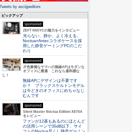
Tweets by asciijpeditors
ピックアップ
sponsored
ZEFT R65YCの魅力をインタビュー
光らない、静か、よく冷える。
Noctua×Antecコラボケースを採
用した静音ゲーミングPCのこだ
わり
sponsored
才色兼備なヤマハの無線APはモダンな
オフィスに最適 これなら違和感な
し！
無線APにデザインは不要です
か？ ブラックスケルトンモデル
は今どきのオフィスにめちゃなじ
むんです
sponsored
Silent Master Noctua Edition X870A
をレビュー
ファンが12基もあるのにほとんど
の活用シーンで35dB以下、サイ
コムのNoctua尽くし静音ゲーミン