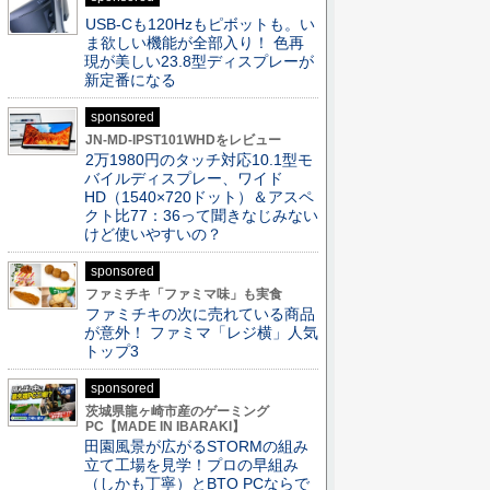
USB-Cも120Hzもピボットも。い
ま欲しい機能が全部入り！ 色再
現が美しい23.8型ディスプレーが
新定番になる
sponsored
JN-MD-IPST101WHDをレビュー
2万1980円のタッチ対応10.1型モ
バイルディスプレー、ワイド
HD（1540×720ドット）＆アスペ
クト比77：36って聞きなじみない
けど使いやすいの？
sponsored
ファミチキ「ファミマ味」も実食
ファミチキの次に売れている商品
が意外！ ファミマ「レジ横」人気
トップ3
sponsored
茨城県龍ヶ崎市産のゲーミング
PC【MADE IN IBARAKI】
田園風景が広がるSTORMの組み
立て工場を見学！プロの早組み
（しかも丁寧）とBTO PCならで