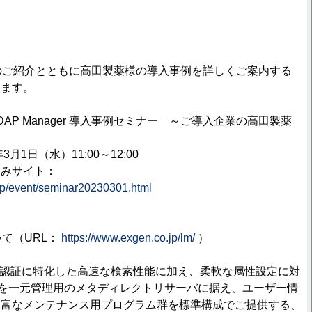
r のご紹介とともに高田製薬様の導入事例を詳しくご案内する
します。
 Manager 導入事例セミナー ～ご導入企業の高田製薬
』
1日（水）11:00～12:00
みサイト：
jp/event/seminar20230301.html
ついて（URL：
https://www.exgen.co.jp/lm/
）
rは、認証に特化した高速な検索性能に加え、柔軟な属性設定に対
バを一元管理用のメタディレクトリサーバに据え、ユーザー情
豊富なメンテナンス用プログラム群を標準構成でご提供する、