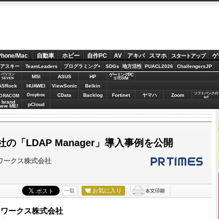
Phone/Mac
自動車
ホビー
自作PC
AV
アキバ
スマホ
ゲ
スタートアップ
アスキー
TeamLeaders
プログラミング+
SDGs
地方活性
PUACL2026
ChallengersJP
パソコン
ゲーミングPC
MSI
ASUS
HP
STORM
SEVEN
ASRock
HUAWEI
ViewSonic
Belkin
ソフトバンクの
Dropbox
CData
Backlog
Fortinet
ヤマハ
Zoom
ORACOM
IoT
brand
pCloud
new ME!
の「LDAP Manager」導入事例を公開
ワークス株式会社
お気に入り
一覧
トワークス株式会社