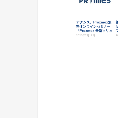
アクシス、Proxmox無
料オンラインセミナー
f
「Proxmox 最新ソリュ
ーショ...
2026年7月17日
2