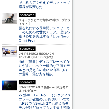
で、机も広く使えてデスクトップ
環境が激変した
sponsored
スイッチひとつで背中のS字カーブにフ
ィット！
腰を気にする長時間デスクワーカ
ーのための次世代チェア。理想の
座り心地を実現する「LiberNovo
Omni Pro」
sponsored
JN-IPS34UQ2-HSC6とJN-
IPSC34UQ2-HSC6で比較
曲面（湾曲）ディスプレーってな
にがすごいの？一般的な平面モデ
ルとの見え方の違いや曲率（R）
の意味、選び方を解説
sponsored
JN-IPS27G120U2 価格.com限定モデ
ルをレビュー
27型4K・120Hzゲーミングディス
プレーが破格の3万円切り！PCで
もPS5でもSwitch 2でも使えるモ
デルだけど買っても大丈夫？昇降