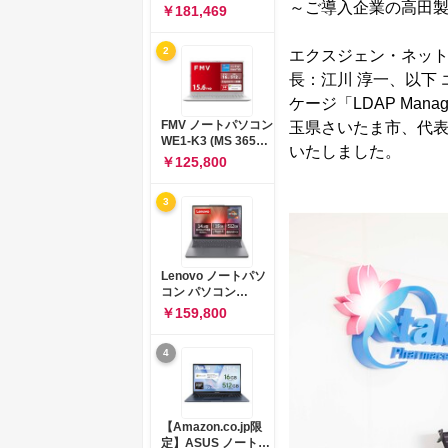
～ご導入企業の高田
コン 15-fd 15.6イン
￥181,469
チ インテル Core 5
120U メモリ16GB
2
エクスジェン・ネッ
SSD512GB
Windows 11
長：江川 淳一、以下
Microsoft Office
ケージ「LDAP Ma
2024搭載 WPS
Office搭載 カメラシ
FMV ノートパソコン
玉県さいたま市、代表
ャッター 指紋認証 薄
WE1-K3 (MS 365
いたしました。
型 Copilotキー搭載
Personal/Copilotキ
￥125,800
ナチュラルシルバー
ー搭載/Win 11/15.6
(BJ0M5PA-AAAI)
型/Core
3
i5/16GB/SSD
512GB/ホワイト)
FMVWK3E15W_AZ
Lenovo ノートパソ
コン パソコン
IdeaPad Slim 3 14.0
￥159,800
インチ AMD
Ryzen™ 5 8640HS
4
メモリ16GB
SSD512GB
Microsoft 365 試用
版 Windows11 バッ
テリー駆動12.6時間
【Amazon.co.jp限
重量1.39kg ルナグレ
定】ASUS ノートパ