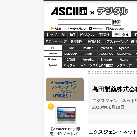
ASCII.jp
デジタル
トップ
AI
IoT
ビジネス
TECH
デジタル
i
アスキーキッズ
格安SIM
家電ASCII
アスキーグルメ
週刊
FMV
mouse
iiyamaPC
Sycom
PC
ELECOM
AMD
ASUS ROG
Digital
GIGABYTE
JAWS
Acrobat
kintone
Azure
Business
S
JAPANNEXT
マカフィー
キヤノンMJ
ソフマップ
Special
Amazon売れ筋
ランキング「ノ
高田製薬株式会社
ートパソコン」
（在庫あり）
エクスジェン・ネット
2023年01月18日
1
【Amazon.co.jp限
エクスジェン・ネッ
定】HP ノートパソ