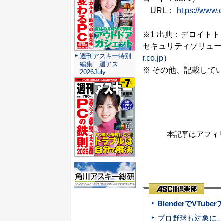
URL：
https://www.
※1 出典：デロイト
セキュリティソリュー
週刊アスキー特別
r.co.jp
）
編集 週アス
※ その他、記載して
2026July
本記事はアフィ
BlenderでVT