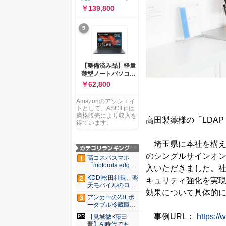
ー 83K9003JJP ノー
ソコン Vivobook 15
￥139,800
トPC
M1502NAQ 15.6イ
ンチ AMD Ryzen 7
5
170 メモリ16GB
SSD 512GB
Microsoft 365
Personal (24か月版)
搭載 Windows 11 重
【整備済み品】軽量
量1.7kg Wi-Fi 6E ク
薄型ノートパソコン
ワイエットブルー
dynabook G83 ■
￥62,800
M1502NAQ-
13.3型
R7165BUWS
FHD(1920x1080) -
Amazonのアソシエイ
高性能第11世代Core
トとして、ASCII.jpは
i5-1135G7 - メモリ
適格販売により収入を
高田製薬様の「LDAP 
16GB - SSD 256GB
得ています。
- Webカメラ -
WiFi&Bluetooth -
埼玉県に本社を構える
USB Type-C - MS
Office 2021 - Win11
のシングルサインオン導
高コスパスマホ
搭載
「motorola edg...
入いただきました。社
KDDI松田社長、楽
キュリティ強化を実
天モバイルのロー
効果について具体的
ミン...
アンカーの23Lポ
ータブル冷蔵庫が
Ama...
事例URL：
https://
【見城徹×藤田
晋】AI時代でも変