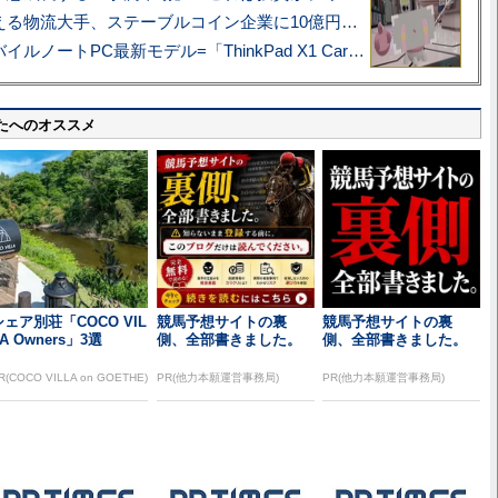
アマゾン配送を支える物流大手、ステーブルコイン企業に10億円投資のワケ
あこがれの旗艦モバイルノートPC最新モデル=「ThinkPad X1 Carbon Gen 14 Aura Edition」実機レビュー
たへのオススメ
シェア別荘「COCO VIL
競馬予想サイトの裏
競馬予想サイトの裏
A Owners」3選
側、全部書きました。
側、全部書きました。
R(COCO VILLA on GOETHE)
PR(他力本願運営事務局)
PR(他力本願運営事務局)