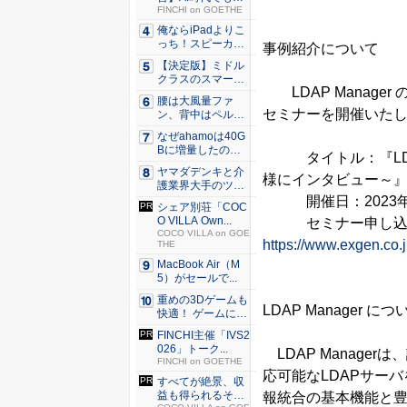
わらない...
FINCHI on GOETHE
俺ならiPadよりこ
っち！スピーカー
事例紹介について
9個...
【決定版】ミドル
クラスのスマート
LDAP Manage
フォンの...
腰は大風量ファ
セミナーを開催いた
ン、背中はペルチ
ェ冷却。ダ...
なぜahamoは40G
Bに増量したの
タイトル：『LDAP
か ...
ヤマダデンキと介
様にインタビュー～
護業界大手のツク
イが協業...
開催日：2023年3月
シェア別荘「COC
O VILLA Own...
セミナー申し込
COCO VILLA on GOE
https://www.exgen.co.
THE
MacBook Air（M
5）がセールで...
重めの3Dゲームも
LDAP Manager に
快適！ ゲームに強
いH...
FINCHI主催「IVS2
026」トーク...
LDAP Manage
FINCHI on GOETHE
応可能なLDAPサー
すべてが絶景、収
益も得られるその
報統合の基本機能と