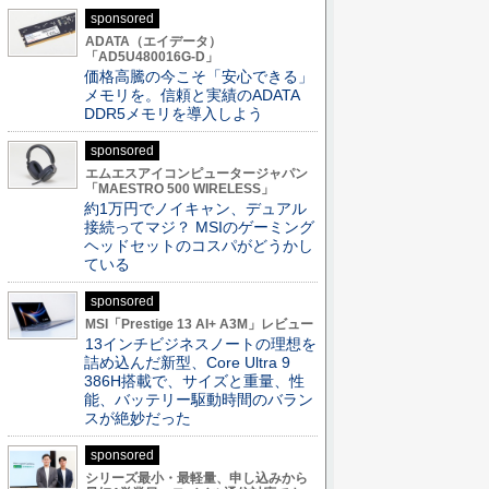
sponsored
ADATA（エイデータ）
「AD5U480016G-D」
価格高騰の今こそ「安心できる」
メモリを。信頼と実績のADATA
DDR5メモリを導入しよう
sponsored
エムエスアイコンピュータージャパン
「MAESTRO 500 WIRELESS」
約1万円でノイキャン、デュアル
接続ってマジ？ MSIのゲーミング
ヘッドセットのコスパがどうかし
ている
sponsored
MSI「Prestige 13 AI+ A3M」レビュー
13インチビジネスノートの理想を
詰め込んだ新型、Core Ultra 9
386H搭載で、サイズと重量、性
能、バッテリー駆動時間のバラン
スが絶妙だった
sponsored
シリーズ最小・最軽量、申し込みから