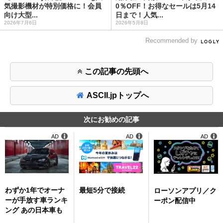
気撮影機材が特別価格に！会員
0％OFF！お得なセールは5月14
向け大型...
日まで！人気...
2026年7月6日
2026年5月8日
Recommended by
この記事の先頭へ
ASCII.jpトップへ
次にお勧めの記事
AD
AD
AD
わずか1年でオーナ
最短5分で接続
ローソンアプリ／ク
ーが手放す車ランキ
ーポン配信中
ング あの日本車も