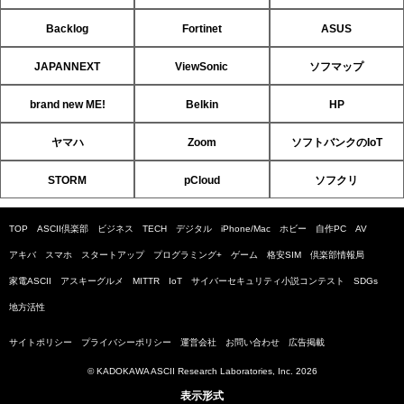
Backlog
Fortinet
ASUS
JAPANNEXT
ViewSonic
ソフマップ
brand new ME!
Belkin
HP
ヤマハ
Zoom
ソフトバンクのIoT
STORM
pCloud
ソフクリ
TOP
ASCII倶楽部
ビジネス
TECH
デジタル
iPhone/Mac
ホビー
自作PC
AV
アキバ
スマホ
スタートアップ
プログラミング+
ゲーム
格安SIM
倶楽部情報局
家電ASCII
アスキーグルメ
MITTR
IoT
サイバーセキュリティ小説コンテスト
SDGs
地方活性
サイトポリシー
プライバシーポリシー
運営会社
お問い合わせ
広告掲載
© KADOKAWA ASCII Research Laboratories, Inc. 2026
表示形式