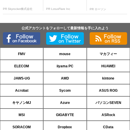
PR Skyrocket株式会社
PR LotusFlare Inc
PR ローソン
公式アカウントをフォローして最新情報を手に入れよう
FMV
mouse
マカフィー
ELECOM
iiyama PC
HUAWEI
JAWS-UG
AMD
kintone
Acrobat
Sycom
ASUS ROG
キヤノンMJ
Azure
パソコンSEVEN
MSI
GIGABYTE
ASRock
SORACOM
Dropbox
CData