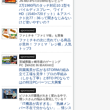
JN-MD-IPST101WHDをレビュー
2万1980円のタッチ対応10.1型モ
バイルディスプレー、ワイド
HD（1540×720ドット）＆アスペ
クト比77：36って聞きなじみない
けど使いやすいの？
sponsored
ファミチキ「ファミマ味」も実食
ファミチキの次に売れている商品
が意外！ ファミマ「レジ横」人気
トップ3
sponsored
茨城県龍ヶ崎市産のゲーミング
PC【MADE IN IBARAKI】
田園風景が広がるSTORMの組み
立て工場を見学！プロの早組み
（しかも丁寧）とBTO PCならで
はの特注PCパーツに大興奮
sponsored
ビジネスIT環境が大きく変わる中で、
情シスさんの悩みも変化している？
「IT機器が高すぎる」「熟練メン
バー不在で分からない」… 情シス