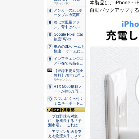
本製品は、iPhone・
楽天ポ...
Rチャンネル
自動バックアップす
アンカーの23Lポ
ータブル冷蔵庫が
Ama...
腰は大風量ファ
ン、背中はペルチ
ェ冷却。ダ...
Google Pixelに深
刻度"高"の...
重めの3Dゲームも
快適！ ゲームに強
いH...
インフラエンジニ
ア不在でも高セキ
ュリティ...
【登録不要＆完全
無料】70年代洋楽
がRチ...
Rチャンネル
RTX 5060搭載ノ
ートが約6万円引
き...
スマホにくっ付く
ミニキーボード！
触ってわ...
ASCII倶楽部
・プロ野球も対象
に、急成長する「予
測市場」 これは…
・アマゾン配送を支
える物流大手、ステ