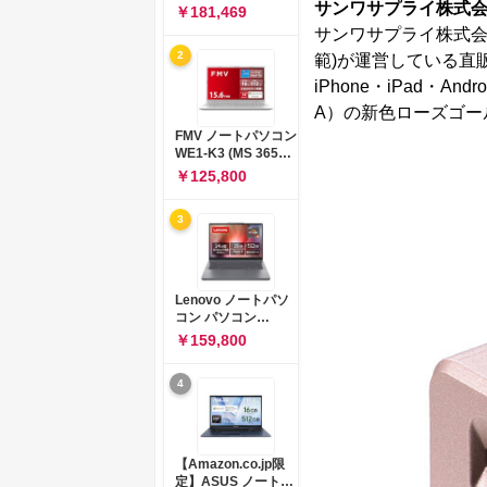
サンワサプライ株式
コン 15-fd 15.6イン
￥181,469
チ インテル Core 5
サンワサプライ株式会社
120U メモリ16GB
2
範)が運営している直
SSD512GB
Windows 11
iPhone・iPad・A
Microsoft Office
A）の新色ローズゴール
2024搭載 WPS
Office搭載 カメラシ
FMV ノートパソコン
ャッター 指紋認証 薄
WE1-K3 (MS 365
型 Copilotキー搭載
Personal/Copilotキ
￥125,800
ナチュラルシルバー
ー搭載/Win 11/15.6
(BJ0M5PA-AAAI)
型/Core
3
i5/16GB/SSD
512GB/ホワイト)
FMVWK3E15W_AZ
Lenovo ノートパソ
コン パソコン
IdeaPad Slim 3 14.0
￥159,800
インチ AMD
Ryzen™ 5 8640HS
4
メモリ16GB
SSD512GB
Microsoft 365 試用
版 Windows11 バッ
テリー駆動12.6時間
【Amazon.co.jp限
重量1.39kg ルナグレ
定】ASUS ノートパ