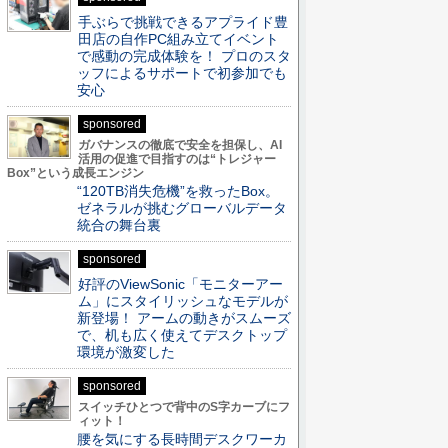
手ぶらで挑戦できるアプライド豊
田店の自作PC組み立てイベント
で感動の完成体験を！ プロのスタ
ッフによるサポートで初参加でも
安心
sponsored
ガバナンスの徹底で安全を担保し、AI
活用の促進で目指すのは“トレジャー
Box”という成長エンジン
“120TB消失危機”を救ったBox。
ゼネラルが挑むグローバルデータ
統合の舞台裏
sponsored
好評のViewSonic「モニターアー
ム」にスタイリッシュなモデルが
新登場！ アームの動きがスムーズ
で、机も広く使えてデスクトップ
環境が激変した
sponsored
スイッチひとつで背中のS字カーブにフ
ィット！
腰を気にする長時間デスクワーカ