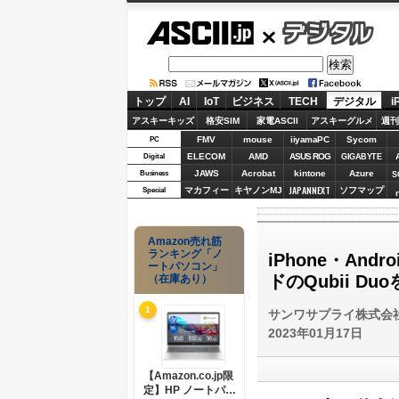
ASCII.jp
デジタル
トップ
AI
IoT
ビジネス
TECH
デジタル
i
アスキーキッズ
格安SIM
家電ASCII
アスキーグルメ
週刊
FMV
mouse
iiyamaPC
Sycom
PC
ELECOM
AMD
ASUS ROG
Digital
GIGABYTE
JAWS
Acrobat
kintone
Azure
Business
S
JAPANNEXT
マカフィー
キヤノンMJ
ソフマップ
Special
Amazon売れ筋
ランキング「ノ
iPhone・A
ートパソコン」
ドのQubii Du
（在庫あり）
1
サンワサプライ株式会
2023年01月17日
【Amazon.co.jp限
定】HP ノートパソ