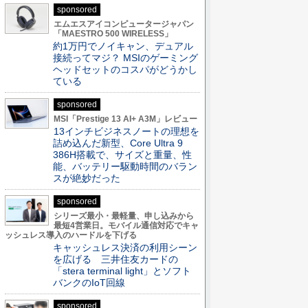
sponsored
エムエスアイコンピュータージャパン
「MAESTRO 500 WIRELESS」
約1万円でノイキャン、デュアル
接続ってマジ？ MSIのゲーミング
ヘッドセットのコスパがどうかし
ている
sponsored
MSI「Prestige 13 AI+ A3M」レビュー
13インチビジネスノートの理想を
詰め込んだ新型、Core Ultra 9
386H搭載で、サイズと重量、性
能、バッテリー駆動時間のバラン
スが絶妙だった
sponsored
シリーズ最小・最軽量、申し込みから
最短4営業日。モバイル通信対応でキャ
ッシュレス導入のハードルを下げる
キャッシュレス決済の利用シーン
を広げる 三井住友カードの
「stera terminal light」とソフト
バンクのIoT回線
sponsored