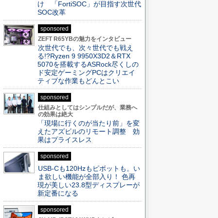
け 「FortiSOC」が目指す次世代
SOC改革
sponsored
ZEFT R65YBの魅力をインタビュー
次世代でも、次々世代でも戦え
る!?Ryzen 9 9950X3D2＆RTX
5070を搭載するASRock尽くしの
ド安定ゲーミングPCはクリエイ
ティブな作業もどんとこい
sponsored
仕組みとしてはシンプルだが、業務へ
の効果は絶大
「現場に行くのが当たり前」を変
えたアズビルのリモート調整 効
果はプライスレス
sponsored
USB-Cも120Hzもピボットも。い
ま欲しい機能が全部入り！ 色再
現が美しい23.8型ディスプレーが
新定番になる
sponsored