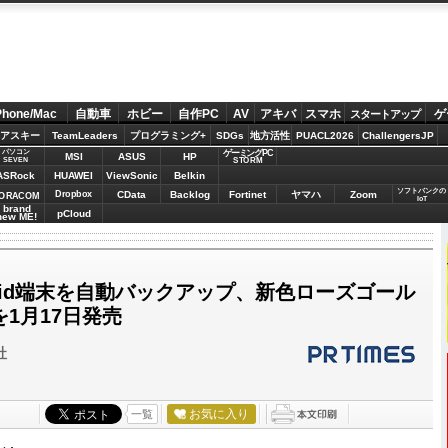
Phone/Mac
自動車
ホビー
自作PC
AV
アキバ
スマホ
ゲ
スタートアップ
アスキー
TeamLeaders
プログラミング+
SDGs
地方活性
PUACL2026
ChallengersJP
パソコン
ゲーミングPC
MSI
ASUS
HP
STORM
SEVEN
ASRock
HUAWEI
ViewSonic
Belkin
ソフトバンクの
Dropbox
CData
Backlog
Fortinet
ヤマハ
Zoom
ORACOM
IoT
brand
pCloud
new ME!
ndroid端末を自動バックアップ、新色ローズゴール
oを1月17日発売
社
お気に入り
一覧