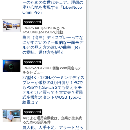
ーのための次世代チェア。理想の
座り心地を実現する「LiberNovo
Omni Pro」
sponsored
JN-IPS34UQ2-HSC6とJN-
IPSC34UQ2-HSC6で比較
曲面（湾曲）ディスプレーってな
にがすごいの？一般的な平面モデ
ルとの見え方の違いや曲率（R）
の意味、選び方を解説
sponsored
JN-IPS27G120U2 価格.com限定モデ
ルをレビュー
27型4K・120Hzゲーミングディス
プレーが破格の3万円切り！PCで
もPS5でもSwitch 2でも使えるモ
デルだけど買っても大丈夫？昇降
式多機能スタンドやUSB Typc-C
給電は？
sponsored
AIによる運用自動化は、企業が生き残
るための必須条件
属人化、人手不足、アラートだら