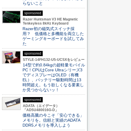
らないこと
sponsored
Razer Huntsman V3 HE Magnetic
Tenkeyless 8kHz Keyboard
Razer初の磁気式スイッチ採
用？ 低価格と多機能を両立した
ゲーミングキーボードを試してみ
た
sponsored
STYLE-14FH132-U5-UCSXをレビュー
14型で約0.84kgの超軽量モバイル
PC！CPUはCore Ultraシリーズ3
でディスプレーはOLED（有機
EL）、バッテリー駆動時間は13
時間超え。もう欲しくなる要素し
か見つからないッ！
sponsored
ADATA（エイデータ）
「AD5U480016G-D」
価格高騰の今こそ「安心できる」
メモリを。信頼と実績のADATA
DDR5メモリを導入しよう