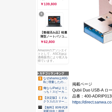
ー 83K9003JJP ノー
ソコン Vivobook 15
￥139,800
トPC
M1502NAQ 15.6イ
ンチ AMD Ryzen 7
5
170 メモリ16GB
SSD 512GB
Microsoft 365
Personal (24か月版)
搭載 Windows 11 重
【整備済み品】軽量
量1.7kg Wi-Fi 6E ク
薄型ノートパソコン
ワイエットブルー
dynabook G83 ■
￥62,800
M1502NAQ-
13.3型
R7165BUWS
FHD(1920x1080) -
Amazonのアソシエイ
高性能第11世代Core
トとして、ASCII.jpは
i5-1135G7 - メモリ
適格販売により収入を
16GB - SSD 256GB
得ています。
- Webカメラ -
WiFi&Bluetooth -
USB Type-C - MS
Office 2021 - Win11
なぜahamoは40G
搭載
Bに増量したの
掲載ページ
か ...
俺ならiPadよりこ
Qubii Duo USB-A
っち！スピーカー
9個...
品番：400-ADRIP0
【決定版】ミドル
クラスのスマート
https://direct.sanwa.c
フォンの...
【無料】80年代洋
楽配信中！視聴で