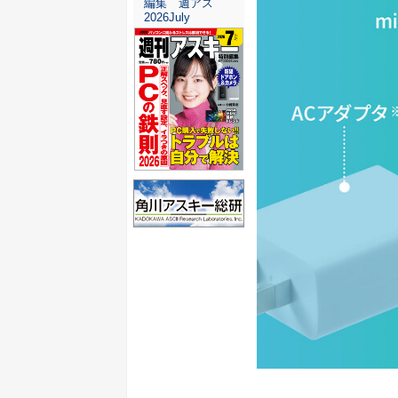
編集 週アス
2026July