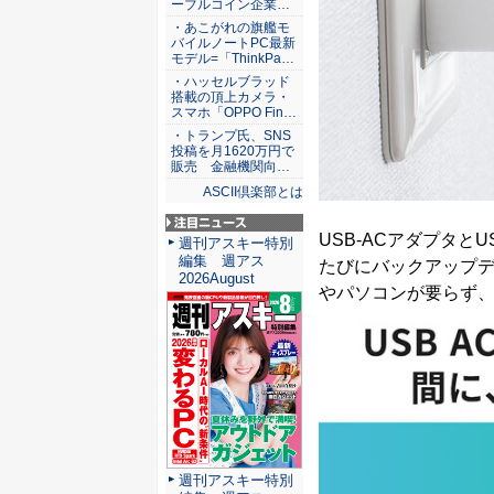
ーブルコイン企業…
・あこがれの旗艦モ
バイルノートPC最新
モデル=「ThinkPa…
・ハッセルブラッド
搭載の頂上カメラ・
スマホ「OPPO Fin…
・トランプ氏、SNS
投稿を月1620万円で
販売 金融機関向…
ASCII倶楽部とは
USB-ACアダプタ
注目ニュース
週刊アスキー特別
編集 週アス
たびにバックアップデ
2026August
やパソコンが要らず
週刊アスキー特別