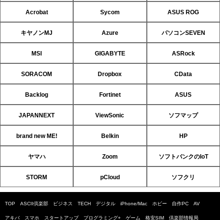
Acrobat
Sycom
ASUS ROG
キヤノンMJ
Azure
パソコンSEVEN
MSI
GIGABYTE
ASRock
SORACOM
Dropbox
CData
Backlog
Fortinet
ASUS
JAPANNEXT
ViewSonic
ソフマップ
brand new ME!
Belkin
HP
ヤマハ
Zoom
ソフトバンクのIoT
STORM
pCloud
ソフクリ
TOP
ASCII倶楽部
ビジネス
TECH
デジタル
iPhone/Mac
ホビー
自作PC
AV
アキバ
スマホ
スタートアップ
プログラミング+
ゲーム
格安SIM
倶楽部情報局