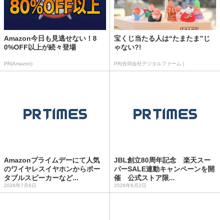
Amazon今日も見逃せない！8
宝くじ当たる人は“たまたま”じ
0%OFF以上が続々登場
ゃない?!
PR(Amazon)
PR(合同会社デジタルファーム )
Amazonプライムデーにて人気
JBL創立80周年記念 楽天スー
のワイヤレスイヤホンからポー
パーSALE連動キャンペーンを開
タブルスピーカーなど...
催 公式ストア限...
2026年7月6日
2026年6月2日