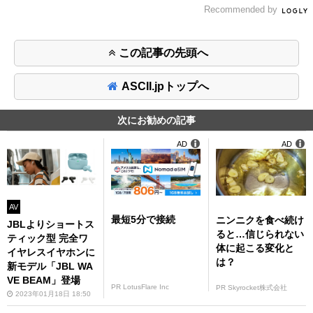
Recommended by
この記事の先頭へ
ASCII.jpトップへ
次にお勧めの記事
AD
AD
AV
最短5分で接続
ニンニクを食べ続け
JBLよりショートス
ると…信じられない
ティック型 完全ワ
体に起こる変化と
イヤレスイヤホンに
は？
新モデル「JBL WA
VE BEAM」登場
PR LotusFlare Inc
PR Skyrocket株式会社
2023年01月18日 18:50