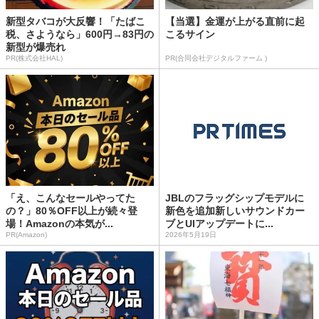
新型タバコが大反響！「たばこ
【当選】金運が上がる直前に起
税、さようなら」600円→83円の
こるサイン
新型が爆売れ
PR(株式会社HAL)
PR(合同会社デジタルファーム )
「え、こんなセールやってた
JBLのフラッグシップモデルに
の？」80％OFF以上が続々登
新色を追加新しいサウンドカー
場！Amazonの本気が...
ブとUIアップデートに...
PR(Amazon)
2026年5月19日