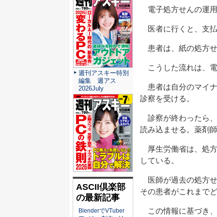
電子処方せんの運用
医者に行くと、支払
患者は、紙の処方せ
こうした流れは、電
週刊アスキー特別
編集 週アス
患者は自分のマイナ
2026July
診察を受ける。
診察が終わったら、
読み込ませる。薬剤
厚生労働省は、処方
している。
医師が過去の処方せ
ASCII倶楽部
その患者がこれまで
の最新記事
この情報に基づき、
BlenderでVTuber