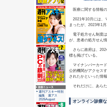
医療に関する情報の
2021年10月には
まったが、2023年
電子処方せん制度は
が、患者の処方せん
さらに政府は、202
標も掲げている。
マイナンバーカード
公的機関がアクセス
されたかといった情
それだけに、あらた
注目ニュース
週刊アスキー特別
編集 週アス
2026August
オンライン診療な