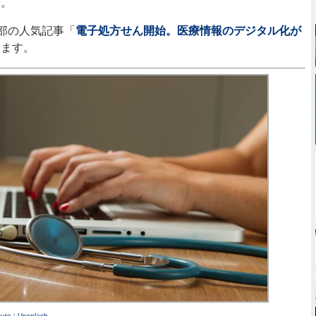
中。
楽部の人気記事「
電子処方せん開始。医療情報のデジタル化が
します。
tute
|
Unsplash