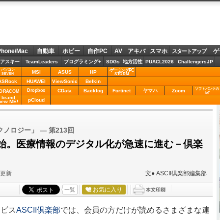
Phone/Mac
自動車
ホビー
自作PC
AV
アキバ
スマホ
ゲ
スタートアップ
アスキー
TeamLeaders
プログラミング+
SDGs
地方活性
PUACL2026
ChallengersJP
パソコン
ゲーミングPC
MSI
ASUS
HP
STORM
SEVEN
ASRock
HUAWEI
ViewSonic
Belkin
ソフトバンクの
Dropbox
CData
Backlog
Fortinet
ヤマハ
Zoom
ORACOM
IoT
brand
pCloud
new ME!
ノロジー」 ― 第213回
始。医療情報のデジタル化が急速に進む－倶楽
分更新
文● ASCII倶楽部編集部
お気に入り
一覧
ビス
ASCII倶楽部
では、会員の方だけが読めるさまざまな連