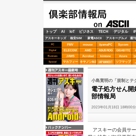
倶楽部情報局
ASCII
トップ
AI
IoT
ビジネス
TECH
デジタル
i
アスキーキッズ
格安SIM
家電ASCII
アスキーグルメ
週刊
FMV
mouse
iiyamaPC
Sycom
PC
ELECOM
AMD
ASUS ROG
Digital
GIGABYTE
JAWS
Acrobat
kintone
Azure
Business
S
JAPANNEXT
マカフィー
キヤノンMJ
ソフマップ
Special
週刊アスキー最新
号
小島寛明の「規制とテク
電子処方せん開
部情報局
2023年01月18日 18時00
アスキーの会員サー
バックナンバー