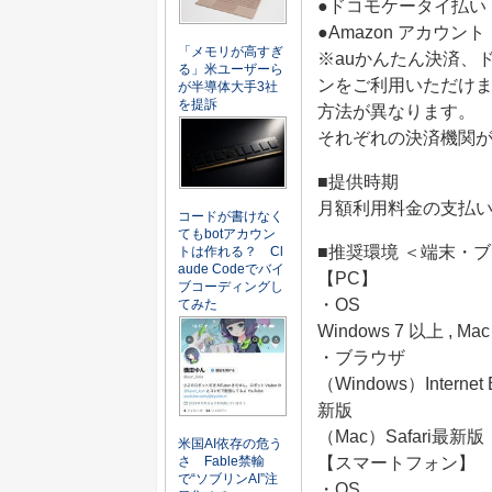
●ドコモケータイ払い
●Amazon アカウント
「メモリが高すぎ
※auかんたん決済、
る」米ユーザーら
ンをご利用いただけま
が半導体大手3社
を提訴
方法が異なります。
それぞれの決済機関
■提供時期
月額利用料金の支払
コードが書けなく
てもbotアカウン
■推奨環境 ＜端末・
トは作れる？ Cl
aude Codeでバイ
【PC】
ブコーディングし
・OS
てみた
Windows 7 以上 , Ma
・ブラウザ
（Windows）Internet 
新版
（Mac）Safari最新版
米国AI依存の危う
【スマートフォン】
さ Fable禁輸
で“ソブリンAI”注
・OS