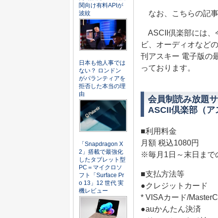
関向け有料APIが
なお、こちらの記事の
波紋
ASCII倶楽部には
ビ、オーディオなどの
刊アスキー 電子版の
日本も他人事では
っております。
ない？ ロンドン
がパランティアを
拒否した本当の理
由
会員制読み放題サ
ASCII倶楽部（
■利用料金
月額 税込1080円
「Snapdragon X
2」搭載で最強化
※毎月1日～末日まで
したタブレット型
PC＝マイクロソ
■支払方法等
フト「Surface Pr
o 13」12 世代 実
●クレジットカード
機レビュー
* VISAカード/Mas
●auかんたん決済