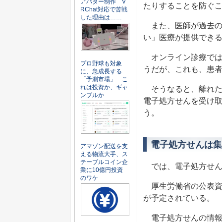
アバター制作 V
たりすることを防ぐ
RChat対応で苦戦
した理由は……
また、医師が過去の
い」医療が提供でき
オンライン診療では
プロ野球も対象
うだが、これも、患
に、急成長する
「予測市場」 こ
れは投資か、ギャ
そうなると、離れた
ンブルか
電子処方せんを受け
う。
電子処方せんは集
アマゾン配送を支
える物流大手、ス
テーブルコイン企
では、電子処方せん
業に10億円投資
のワケ
厚生労働省の公表資
が予定されている。
電子処方せんの情報