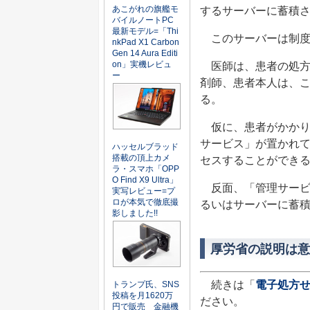
あこがれの旗艦モ
するサーバーに蓄積
バイルノートPC
最新モデル=「Thi
このサーバーは制度
nkPad X1 Carbon
Gen 14 Aura Editi
on」実機レビュ
医師は、患者の処方
ー
剤師、患者本人は、
る。
仮に、患者がかかり
サービス」が置かれ
ハッセルブラッド
搭載の頂上カメ
セスすることができ
ラ・スマホ「OPP
O Find X9 Ultra」
反面、「管理サービ
実写レビュー=プ
ロが本気で徹底撮
るいはサーバーに蓄
影しました!!
厚労省の説明は意
続きは「
電子処方
トランプ氏、SNS
投稿を月1620万
ださい。
円で販売 金融機