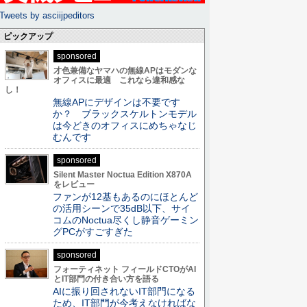
Tweets by asciijpeditors
ピックアップ
sponsored
才色兼備なヤマハの無線APはモダンな
オフィスに最適 これなら違和感な
し！
無線APにデザインは不要です
か？ ブラックスケルトンモデル
は今どきのオフィスにめちゃなじ
むんです
sponsored
Silent Master Noctua Edition X870A
をレビュー
ファンが12基もあるのにほとんど
の活用シーンで35dB以下、サイ
コムのNoctua尽くし静音ゲーミン
グPCがすごすぎた
sponsored
フォーティネット フィールドCTOがAI
とIT部門の付き合い方を語る
AIに振り回されないIT部門になる
ため、IT部門が今考えなければな