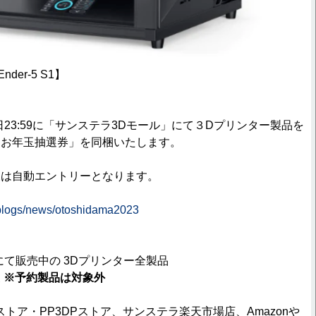
nder-5 S1】
】
19日23:59に「サンステラ3Dモール」にて３Dプリンター製品を
「お年玉抽選券」を同梱いたします。
様は自動エントリーとなります。
jp/blogs/news/otoshidama2023
にて販売中の 3Dプリンター全製品
象
※予約製品は対象外
tyストア・PP3DPストア、サンステラ楽天市場店、Amazonや