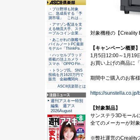
ASCII倶楽部
・プロ野球も対象
に、急成長する「予
測市場」 これは…
・アマゾン配送を支
える物流大手、ステ
対象機種の【Creality E
ーブルコイン企業…
・あこがれの旗艦モ
バイルノートPC最新
【キャンペーン概要
モデル=「ThinkPa…
1月5日12:00～1月
・ハッセルブラッド
搭載の頂上カメラ・
お買い上げの商品に
スマホ「OPPO Fin…
・トランプ氏、SNS
投稿を月1620万円で
期間中ご購入のお客
販売 金融機関向…
ASCII倶楽部とは
https://sunstella.co.
注目ニュース
週刊アスキー特別
編集 週アス
【対象製品】
2026August
サンステラ3Dモール
全てのメーカーが対
※弊社運営のCreali