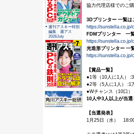
協力代理店様でのご
3Dプリンター 一覧は
https://sunstella.co.jp/
週刊アスキー特別
編集 週アス
FDMプリンター
一
2026July
https://sunstella.co.jp
光造形プリンター 一
https://sunstella.co.jp
【賞品一覧】
●1等（10人に1人） 
●2等（5人に1人） :
●Wチャンス（10口） 
10人
中
3人
以上
が当選
【当選発表】
1月25日（水） 18:0