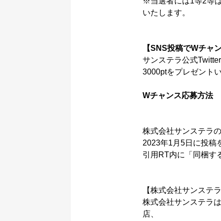
※当選者には1等2等は
いたします。
【SNS投稿でWチャ
サンステラ公式Twit
3000ptをプレゼ
Wチャンス応募方法
株式会社サンステラのTwi
2023年1月5日に
引用RT内に「同梱す
【株式会社サンステ
株式会社サンステラはPol
店、