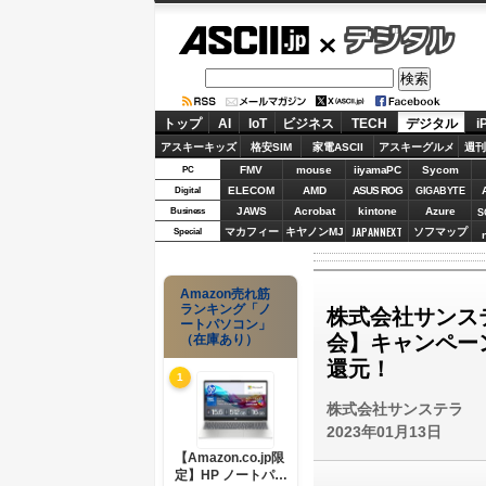
ASCII.jp
デジタル
トップ
AI
IoT
ビジネス
TECH
デジタル
i
アスキーキッズ
格安SIM
家電ASCII
アスキーグルメ
週刊
FMV
mouse
iiyamaPC
Sycom
PC
ELECOM
AMD
ASUS ROG
Digital
GIGABYTE
JAWS
Acrobat
kintone
Azure
Business
S
JAPANNEXT
マカフィー
キヤノンMJ
ソフマップ
Special
Amazon売れ筋
ランキング「ノ
株式会社サンス
ートパソコン」
会】キャンペー
（在庫あり）
還元！
1
株式会社サンステラ
2023年01月13日
【Amazon.co.jp限
定】HP ノートパソ