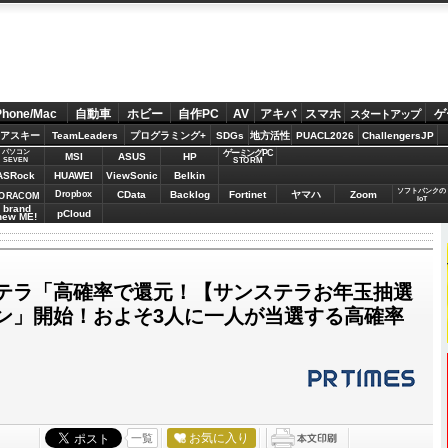
Phone/Mac
自動車
ホビー
自作PC
AV
アキバ
スマホ
ゲ
スタートアップ
アスキー
TeamLeaders
プログラミング+
SDGs
地方活性
PUACL2026
ChallengersJP
パソコン
ゲーミングPC
MSI
ASUS
HP
STORM
SEVEN
ASRock
HUAWEI
ViewSonic
Belkin
ソフトバンクの
Dropbox
CData
Backlog
Fortinet
ヤマハ
Zoom
ORACOM
IoT
brand
pCloud
new ME!
テラ「高確率で還元！【サンステラお年玉抽選
ン」開始！およそ3人に一人が当選する高確率
お気に入り
一覧