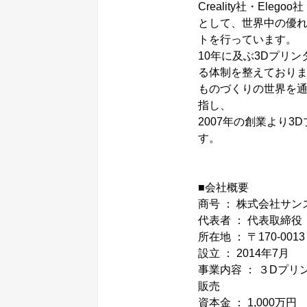
Creality社・Eleg
として、世界中の優れ
トを行っています。
10年に及ぶ3Dプリ
る体制を整えており
ものづくりの世界を
指し、
2007年の創業より
す。
■会社概要
商号 ： 株式会社サン
代表者 ： 代表取締役
所在地 ： 〒170-0013
設立 ： 2014年7月
事業内容 ： ３Dプ
販売
資本金 ： 1,000万円