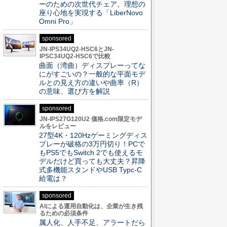
ーのための次世代チェア。理想の
座り心地を実現する「LiberNovo
Omni Pro」
sponsored
JN-IPS34UQ2-HSC6とJN-
IPSC34UQ2-HSC6で比較
曲面（湾曲）ディスプレーってな
にがすごいの？一般的な平面モデ
ルとの見え方の違いや曲率（R）
の意味、選び方を解説
sponsored
JN-IPS27G120U2 価格.com限定モデ
ルをレビュー
27型4K・120Hzゲーミングディス
プレーが破格の3万円切り！PCで
もPS5でもSwitch 2でも使えるモ
デルだけど買っても大丈夫？昇降
式多機能スタンドやUSB Typc-C
給電は？
sponsored
AIによる運用自動化は、企業が生き残
るための必須条件
属人化、人手不足、アラートだら