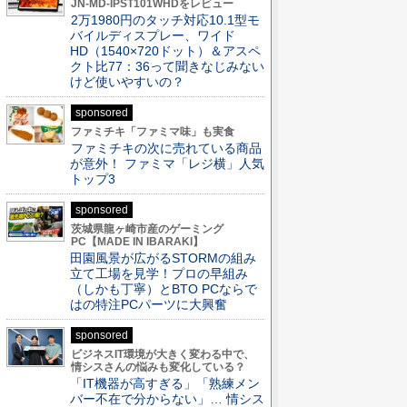
JN-MD-IPST101WHDをレビュー
2万1980円のタッチ対応10.1型モ
バイルディスプレー、ワイド
HD（1540×720ドット）＆アスペ
クト比77：36って聞きなじみない
けど使いやすいの？
sponsored
ファミチキ「ファミマ味」も実食
ファミチキの次に売れている商品
が意外！ ファミマ「レジ横」人気
トップ3
sponsored
茨城県龍ヶ崎市産のゲーミング
PC【MADE IN IBARAKI】
田園風景が広がるSTORMの組み
立て工場を見学！プロの早組み
（しかも丁寧）とBTO PCならで
はの特注PCパーツに大興奮
sponsored
ビジネスIT環境が大きく変わる中で、
情シスさんの悩みも変化している？
「IT機器が高すぎる」「熟練メン
バー不在で分からない」… 情シス