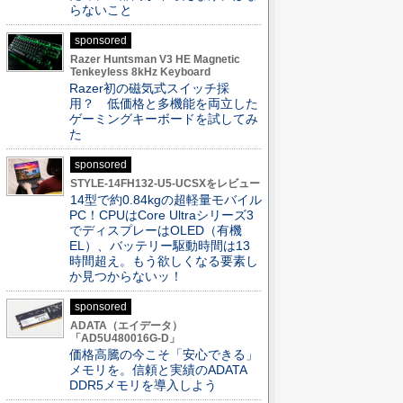
らないこと
sponsored
Razer Huntsman V3 HE Magnetic
Tenkeyless 8kHz Keyboard
Razer初の磁気式スイッチ採
用？ 低価格と多機能を両立した
ゲーミングキーボードを試してみ
た
sponsored
STYLE-14FH132-U5-UCSXをレビュー
14型で約0.84kgの超軽量モバイル
PC！CPUはCore Ultraシリーズ3
でディスプレーはOLED（有機
EL）、バッテリー駆動時間は13
時間超え。もう欲しくなる要素し
か見つからないッ！
sponsored
ADATA（エイデータ）
「AD5U480016G-D」
価格高騰の今こそ「安心できる」
メモリを。信頼と実績のADATA
DDR5メモリを導入しよう