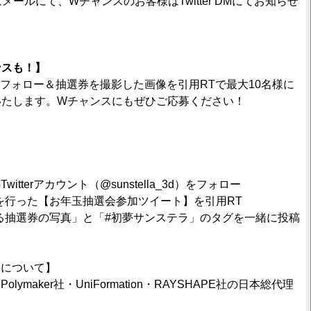
メールにて、Wチャンスのお客様はTwitter DMにてお知らせ
ンスも！】
terフォロー＆抽選券を撮影した画像を引用RTで最大10名様に
ントいたします。Wチャンスにもぜひご応募ください！
tterアカウント（@sunstella_3d）をフォロー
投稿を行った【お年玉抽選会参加ツイート】を引用RT
る抽選券の写真」と「#初夢サンステラ」のタグを一緒に投稿
ラについて】
ymaker社・UniFormation・RAYSHAPE社の日本総代理