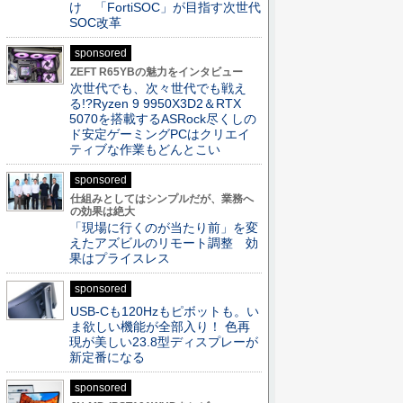
け 「FortiSOC」が目指す次世代
SOC改革
sponsored
ZEFT R65YBの魅力をインタビュー
次世代でも、次々世代でも戦え
る!?Ryzen 9 9950X3D2＆RTX
5070を搭載するASRock尽くしの
ド安定ゲーミングPCはクリエイ
ティブな作業もどんとこい
sponsored
仕組みとしてはシンプルだが、業務へ
の効果は絶大
「現場に行くのが当たり前」を変
えたアズビルのリモート調整 効
果はプライスレス
sponsored
USB-Cも120Hzもピボットも。い
ま欲しい機能が全部入り！ 色再
現が美しい23.8型ディスプレーが
新定番になる
sponsored