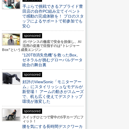
手ぶらで挑戦できるアプライド豊
田店の自作PC組み立てイベント
で感動の完成体験を！ プロのスタ
ッフによるサポートで初参加でも
安心
sponsored
ガバナンスの徹底で安全を担保し、AI
活用の促進で目指すのは“トレジャー
Box”という成長エンジン
“120TB消失危機”を救ったBox。
ゼネラルが挑むグローバルデータ
統合の舞台裏
sponsored
好評のViewSonic「モニターアー
ム」にスタイリッシュなモデルが
新登場！ アームの動きがスムーズ
で、机も広く使えてデスクトップ
環境が激変した
sponsored
スイッチひとつで背中のS字カーブにフ
ィット！
腰を気にする長時間デスクワーカ