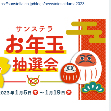
tps://sunstella.co.jp/blogs/news/otoshidama2023