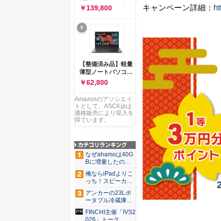
ー 83K9003JJP ノー
ソコン Vivobook 15
キャンペーン詳細：
ht
￥139,800
トPC
M1502NAQ 15.6イ
ンチ AMD Ryzen 7
5
170 メモリ16GB
SSD 512GB
Microsoft 365
Personal (24か月版)
搭載 Windows 11 重
【整備済み品】軽量
量1.7kg Wi-Fi 6E ク
薄型ノートパソコン
ワイエットブルー
dynabook G83 ■
￥62,800
M1502NAQ-
13.3型
R7165BUWS
FHD(1920x1080) -
Amazonのアソシエイ
高性能第11世代Core
トとして、ASCII.jpは
i5-1135G7 - メモリ
適格販売により収入を
16GB - SSD 256GB
得ています。
- Webカメラ -
WiFi&Bluetooth -
USB Type-C - MS
Office 2021 - Win11
なぜahamoは40G
搭載
Bに増量したの
か ...
俺ならiPadよりこ
っち！スピーカー
9個...
アンカーの23Lポ
ータブル冷蔵庫が
Ama...
FINCHI主催「IVS2
026」トーク...