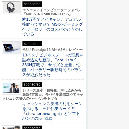
sponsored
エムエスアイコンピュータージャパン
「MAESTRO 500 WIRELESS」
約1万円でノイキャン、デュアル
接続ってマジ？ MSIのゲーミング
ヘッドセットのコスパがどうかし
ている
sponsored
MSI「Prestige 13 AI+ A3M」レビュー
13インチビジネスノートの理想を
詰め込んだ新型、Core Ultra 9
386H搭載で、サイズと重量、性
能、バッテリー駆動時間のバラン
スが絶妙だった
sponsored
シリーズ最小・最軽量、申し込みから
最短4営業日。モバイル通信対応でキャ
ッシュレス導入のハードルを下げる
キャッシュレス決済の利用シーン
を広げる 三井住友カードの
「stera terminal light」とソフト
バンクのIoT回線
sponsored