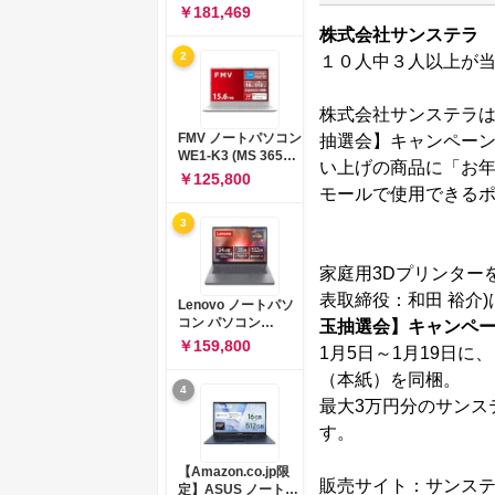
コン 15-fd 15.6イン
￥181,469
チ インテル Core 5
株式会社サンステラ
120U メモリ16GB
2
１０人中３人以上が当
SSD512GB
Windows 11
Microsoft Office
株式会社サンステラは
2024搭載 WPS
Office搭載 カメラシ
FMV ノートパソコン
抽選会】キャンペーン
ャッター 指紋認証 薄
WE1-K3 (MS 365
い上げの商品に「お年
型 Copilotキー搭載
Personal/Copilotキ
￥125,800
ナチュラルシルバー
ー搭載/Win 11/15.6
モールで使用できる
(BJ0M5PA-AAAI)
型/Core
3
i5/16GB/SSD
512GB/ホワイト)
FMVWK3E15W_AZ
家庭用3Dプリンター
表取締役：和田 裕介)
Lenovo ノートパソ
コン パソコン
玉抽選会】キャンペ
IdeaPad Slim 3 14.0
￥159,800
1月5日～1月19日
インチ AMD
Ryzen™ 5 8640HS
（本紙）を同梱。
4
メモリ16GB
最大3万円分のサンス
SSD512GB
Microsoft 365 試用
す。
版 Windows11 バッ
テリー駆動12.6時間
【Amazon.co.jp限
重量1.39kg ルナグレ
販売サイト：サンステ
定】ASUS ノートパ