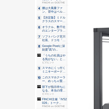
FINCHI on GOETHE
腰は大風量ファ
ン、背中はペルチ
ェ冷却。ダ...
【決定版】ミドル
クラスのスマート
フォンの...
オラクル、数千社
のエンタープライ
ズ・アプ...
ソフトバンク宮川
社長、ドコモ「ah
amo...
Google Pixelに深
刻度"高"の...
「うちの社員はや
る気がない」と嘆
くリーダ...
ビズヒント
スマホにくっ付く
ミニキーボード！
触ってわ...
このスマホクーラ
ー、めっちゃ賢
い。ただ冷...
部下が指示待ちに
なる、本当の理
由。23年...
ビズヒント
FINCHI主催「IVS2
026」トーク...
FINCHI on GOETHE