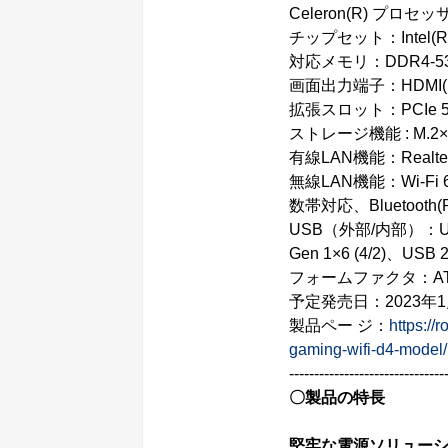
Celeron(R) プロセッ
チップセット：Intel(R)
対応メモリ：DDR4-533
画面出力端子：HDMI(R) 2
拡張スロット：PCIe 5.0
ストレージ機能 : M.2×4
有線LAN機能：Realtek 
無線LAN機能：Wi-Fi 6E、2
数帯対応、Bluetooth(R)
USB（外部/内部）：USB 3.
Gen 1×6 (4/2)、USB 2.
フォームファクタ：ATX
予定発売日：2023年
製品ペー ジ：
https://
gaming-wifi-d4-model/
-------------------------------
〇製品の特長
堅牢な電源ソリュー