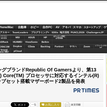
Phone/Mac
自動車
ホビー
自作PC
AV
アキバ
スマホ
ゲ
スタートアップ
アスキー
TeamLeaders
プログラミング+
SDGs
地方活性
PUACL2026
ChallengersJP
パソコン
ゲーミングPC
MSI
ASUS
HP
STORM
SEVEN
ASRock
HUAWEI
ViewSonic
Belkin
ソフトバンクの
Dropbox
CData
Backlog
Fortinet
ヤマハ
Zoom
ORACOM
IoT
brand
pCloud
new ME!
ブランドRepublic Of Gamersより、第13
) Core(TM) プロセッサに対応するインテル(R)
0チップセット搭載マザーボード2製品を発表
お気に入り
一覧