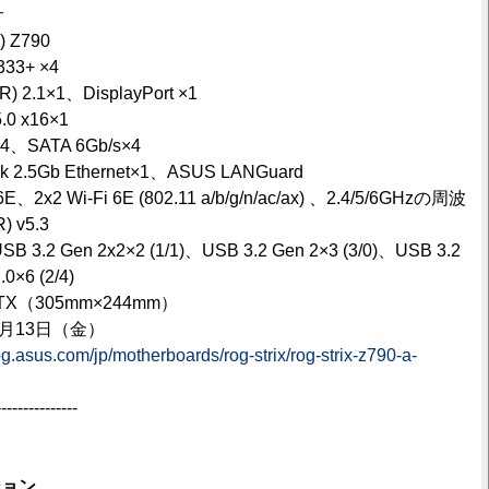
サ
 Z790
3+ ×4
.1×1、DisplayPort ×1
 x16×1
、SATA 6Gb/s×4
2.5Gb Ethernet×1、ASUS LANGuard
x2 Wi-Fi 6E (802.11 a/b/g/n/ac/ax) 、2.4/5/6GHzの周波
 v5.3
2 Gen 2x2×2 (1/1)、USB 3.2 Gen 2×3 (3/0)、USB 3.2
0×6 (2/4)
（305mm×244mm）
1月13日（金）
rog.asus.com/jp/motherboards/rog-strix/rog-strix-z790-a-
---------------
ション