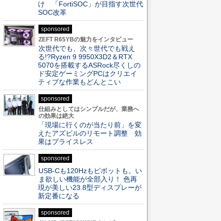
け 「FortiSOC」が目指す次世代
SOC改革
sponsored
ZEFT R65YBの魅力をインタビュー
次世代でも、次々世代でも戦え
る!?Ryzen 9 9950X3D2＆RTX
5070を搭載するASRock尽くしの
ド安定ゲーミングPCはクリエイ
ティブな作業もどんとこい
sponsored
仕組みとしてはシンプルだが、業務へ
の効果は絶大
「現場に行くのが当たり前」を変
えたアズビルのリモート調整 効
果はプライスレス
sponsored
USB-Cも120Hzもピボットも。い
ま欲しい機能が全部入り！ 色再
現が美しい23.8型ディスプレーが
新定番になる
sponsored