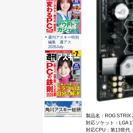
週刊アスキー特別
編集 週アス
2026July
製品名：ROG STRIX Z7
対応ソケット：LGA 17
対応CPU：第13世代 インテ