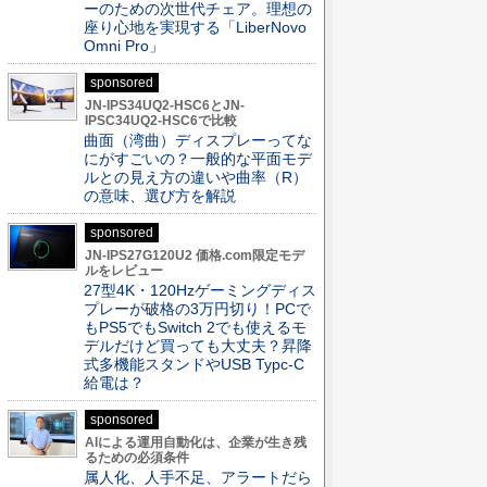
ーのための次世代チェア。理想の
座り心地を実現する「LiberNovo
Omni Pro」
sponsored
JN-IPS34UQ2-HSC6とJN-
IPSC34UQ2-HSC6で比較
曲面（湾曲）ディスプレーってな
にがすごいの？一般的な平面モデ
ルとの見え方の違いや曲率（R）
の意味、選び方を解説
sponsored
JN-IPS27G120U2 価格.com限定モデ
ルをレビュー
27型4K・120Hzゲーミングディス
プレーが破格の3万円切り！PCで
もPS5でもSwitch 2でも使えるモ
デルだけど買っても大丈夫？昇降
式多機能スタンドやUSB Typc-C
給電は？
sponsored
AIによる運用自動化は、企業が生き残
るための必須条件
属人化、人手不足、アラートだら