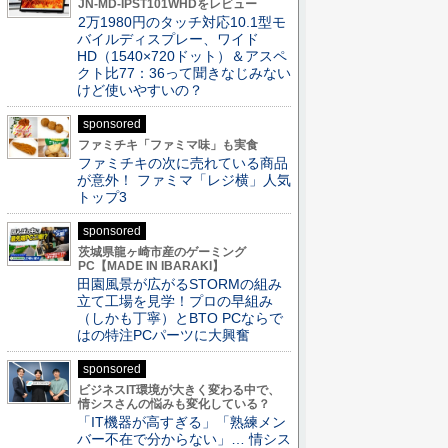
JN-MD-IPST101WHDをレビュー
2万1980円のタッチ対応10.1型モ
バイルディスプレー、ワイド
HD（1540×720ドット）＆アスペ
クト比77：36って聞きなじみない
けど使いやすいの？
sponsored
ファミチキ「ファミマ味」も実食
ファミチキの次に売れている商品
が意外！ ファミマ「レジ横」人気
トップ3
sponsored
茨城県龍ヶ崎市産のゲーミング
PC【MADE IN IBARAKI】
田園風景が広がるSTORMの組み
立て工場を見学！プロの早組み
（しかも丁寧）とBTO PCならで
はの特注PCパーツに大興奮
sponsored
ビジネスIT環境が大きく変わる中で、
情シスさんの悩みも変化している？
「IT機器が高すぎる」「熟練メン
バー不在で分からない」… 情シス