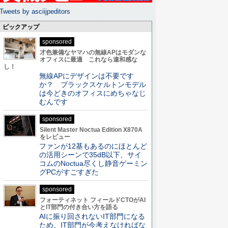
Tweets by asciijpeditors
ピックアップ
sponsored
才色兼備なヤマハの無線APはモダンな
オフィスに最適 これなら違和感な
し！
無線APにデザインは不要です
か？ ブラックスケルトンモデル
は今どきのオフィスにめちゃなじ
むんです
sponsored
Silent Master Noctua Edition X870A
をレビュー
ファンが12基もあるのにほとんど
の活用シーンで35dB以下、サイ
コムのNoctua尽くし静音ゲーミン
グPCがすごすぎた
sponsored
フォーティネット フィールドCTOがAI
とIT部門の付き合い方を語る
AIに振り回されないIT部門になる
ため、IT部門が今考えなければな