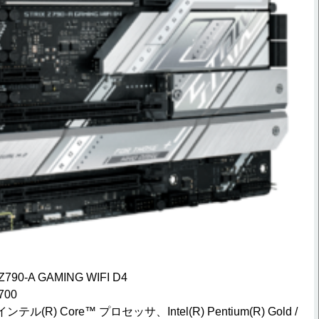
90-A GAMING WIFI D4
00
ル(R) Core™ プロセッサ、Intel(R) Pentium(R) Gold /