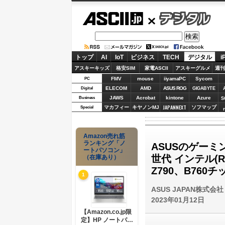
ASCII.jp
デジタル
トップ
AI
IoT
ビジネス
TECH
デジタル
i
アスキーキッズ
格安SIM
家電ASCII
アスキーグルメ
週刊
FMV
mouse
iiyamaPC
Sycom
PC
ELECOM
AMD
ASUS ROG
Digital
GIGABYTE
JAWS
Acrobat
kintone
Azure
Business
S
JAPANNEXT
マカフィー
キヤノンMJ
ソフマップ
Special
Amazon売れ筋
ランキング「ノ
ASUSのゲーミング
ートパソコン」
世代 インテル(R
（在庫あり）
Z790、B76
1
ASUS JAPAN株式会社
2023年01月12日
【Amazon.co.jp限
定】HP ノートパソ