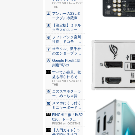
シェア別...
COCO VILLA on GOE
THE
アンカーの23Lポ
ータブル冷蔵庫が
Ama...
【決定版】ミドル
クラスのスマート
フォンの...
ソフトバンク宮川
社長、ドコモ「ah
amo...
オラクル、数千社
のエンタープライ
ズ・アプ...
Google Pixelに深
刻度"高"の...
すべてが絶景、収
益も得られるその
仕組みと...
COCO VILLA on GOE
THE
このスマホクーラ
ー、めっちゃ賢
い。ただ冷...
スマホにくっ付く
ミニキーボード！
触ってわ...
FINCHI主催「IVS2
026」トーク...
FINCHI on GOETHE
【入門ガイド】5
分で読めるオフィ