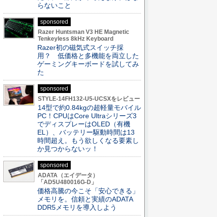
らないこと
sponsored
Razer Huntsman V3 HE Magnetic
Tenkeyless 8kHz Keyboard
Razer初の磁気式スイッチ採
用？ 低価格と多機能を両立した
ゲーミングキーボードを試してみ
た
sponsored
STYLE-14FH132-U5-UCSXをレビュー
14型で約0.84kgの超軽量モバイル
PC！CPUはCore Ultraシリーズ3
でディスプレーはOLED（有機
EL）、バッテリー駆動時間は13
時間超え。もう欲しくなる要素し
か見つからないッ！
sponsored
ADATA（エイデータ）
「AD5U480016G-D」
価格高騰の今こそ「安心できる」
メモリを。信頼と実績のADATA
DDR5メモリを導入しよう