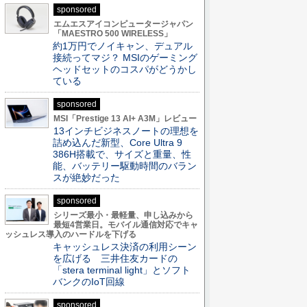
sponsored
エムエスアイコンピュータージャパン
「MAESTRO 500 WIRELESS」
約1万円でノイキャン、デュアル
接続ってマジ？ MSIのゲーミング
ヘッドセットのコスパがどうかし
ている
sponsored
MSI「Prestige 13 AI+ A3M」レビュー
13インチビジネスノートの理想を
詰め込んだ新型、Core Ultra 9
386H搭載で、サイズと重量、性
能、バッテリー駆動時間のバラン
スが絶妙だった
sponsored
シリーズ最小・最軽量、申し込みから
最短4営業日。モバイル通信対応でキャ
ッシュレス導入のハードルを下げる
キャッシュレス決済の利用シーン
を広げる 三井住友カードの
「stera terminal light」とソフト
バンクのIoT回線
sponsored