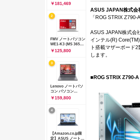
コン 15-fd 15.6イン
￥181,469
チ インテル Core 5
ASUS JAPAN株式会
120U メモリ16GB
2
「ROG STRIX Z790-A
SSD512GB
Windows 11
Microsoft Office
ASUS JAPAN株式会
2024搭載 WPS
Office搭載 カメラシ
FMV ノートパソコン
インテル(R) Core(
ャッター 指紋認証 薄
WE1-K3 (MS 365
ト搭載マザーボード2製
型 Copilotキー搭載
Personal/Copilotキ
￥125,800
ナチュラルシルバー
ー搭載/Win 11/15.6
します。
(BJ0M5PA-AAAI)
型/Core
3
i5/16GB/SSD
512GB/ホワイト)
FMVWK3E15W_AZ
■ROG STRIX Z790-A
Lenovo ノートパソ
コン パソコン
IdeaPad Slim 3 14.0
￥159,800
インチ AMD
Ryzen™ 5 8640HS
4
メモリ16GB
SSD512GB
Microsoft 365 試用
版 Windows11 バッ
テリー駆動12.6時間
【Amazon.co.jp限
重量1.39kg ルナグレ
定】ASUS ノートパ