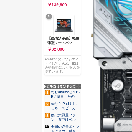
ー 83K9003JJP ノー
ソコン Vivobook 15
￥139,800
トPC
M1502NAQ 15.6イ
ンチ AMD Ryzen 7
5
170 メモリ16GB
SSD 512GB
Microsoft 365
Personal (24か月版)
搭載 Windows 11 重
【整備済み品】軽量
量1.7kg Wi-Fi 6E ク
薄型ノートパソコン
ワイエットブルー
dynabook G83 ■
￥62,800
M1502NAQ-
13.3型
R7165BUWS
FHD(1920x1080) -
Amazonのアソシエイ
高性能第11世代Core
トとして、ASCII.jpは
i5-1135G7 - メモリ
適格販売により収入を
16GB - SSD 256GB
得ています。
- Webカメラ -
WiFi&Bluetooth -
USB Type-C - MS
Office 2021 - Win11
なぜahamoは40G
搭載
Bに増量したの
か ...
俺ならiPadよりこ
っち！スピーカー
9個...
腰は大風量ファ
ン、背中はペルチ
ェ冷却。ダ...
全国の絶景ポイン
トにサウナ付きの