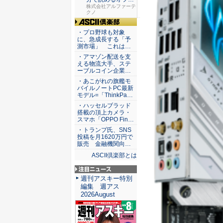
スのセキ...
株式会社アルファーテ
クノ
ASCII倶楽部
・プロ野球も対象
に、急成長する「予
測市場」 これは…
・アマゾン配送を支
える物流大手、ステ
ーブルコイン企業…
・あこがれの旗艦モ
バイルノートPC最新
モデル=「ThinkPa…
・ハッセルブラッド
搭載の頂上カメラ・
スマホ「OPPO Fin…
・トランプ氏、SNS
投稿を月1620万円で
販売 金融機関向…
ASCII倶楽部とは
注目ニュース
週刊アスキー特別
編集 週アス
2026August