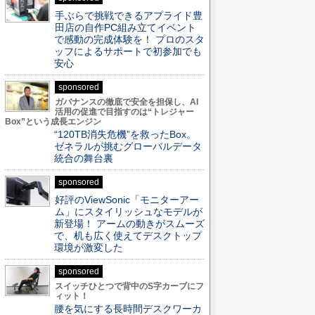
手ぶらで挑戦できるアプライド豊
田店の自作PC組み立てイベント
で感動の完成体験を！ プロのスタ
ッフによるサポートで初参加でも
安心
sponsored
ガバナンスの徹底で安全を担保し、AI
活用の促進で目指すのは“トレジャー
Box”という成長エンジン
“120TB消失危機”を救ったBox。
ゼネラルが挑むグローバルデータ
統合の舞台裏
sponsored
好評のViewSonic「モニターアー
ム」にスタイリッシュなモデルが
新登場！ アームの動きがスムーズ
で、机も広く使えてデスクトップ
環境が激変した
sponsored
スイッチひとつで背中のS字カーブにフ
ィット！
腰を気にする長時間デスクワーカ