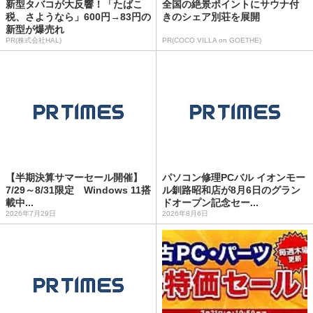
新型タバコが大反響！「たばこ
全国の絶景ポイントにサウナ付
税、さようなら」600円→83円の
きのシェア別荘を展開
新型が爆売れ
PR(株式会社HAL)
PR(COCO VILLA on GOETHE)
【半期決算サマーセール開催】
パソコン修理PCバル イオンモー
7/29～8/31限定 Windows 11搭
ル釧路昭和店が8月6日のグラン
載中...
ドオープン記念セー...
2026年7月29日
2026年8月6日