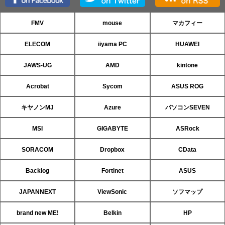
FMV
mouse
マカフィー
ELECOM
iiyama PC
HUAWEI
JAWS-UG
AMD
kintone
Acrobat
Sycom
ASUS ROG
キヤノンMJ
Azure
パソコンSEVEN
MSI
GIGABYTE
ASRock
SORACOM
Dropbox
CData
Backlog
Fortinet
ASUS
JAPANNEXT
ViewSonic
ソフマップ
brand new ME!
Belkin
HP