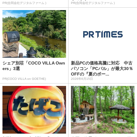
PR(合同会社デジタルファーム )
PR(合同会社デジタルファーム )
シェア別荘「COCO VILLA Own
新品PCの価格高騰に対応 中古
ers」3選
パソコン「PCバル」が最大30％
OFFの『夏のボー...
PR(COCO VILLA on GOETHE)
2026年6月15日