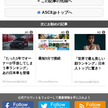
この記事の先頭へ
ASCII.jpトップへ
次にお勧めの記事
AD
AD
AD
「たった1年でオー
最短5分で接続
「世界で最も美しい
ナーが手放してしま
顔ランキング」日本
う車ランキング」
人トップに驚き！
あの日本車も登場
PR Skyrocket株式会社
PR LotusFlare Inc
PR Skyrocket株式会社
公式アカウントをフォローして最新情報を手に入れよう