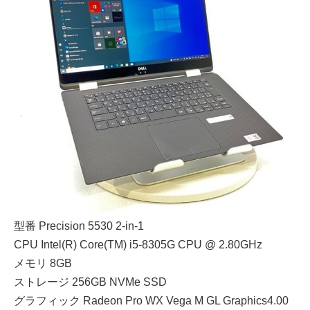
型番 Precision 5530 2-in-1
CPU Intel(R) Core(TM) i5-8305G CPU @ 2.80GHz
メモリ 8GB
ストレージ 256GB NVMe SSD
グラフィック Radeon Pro WX Vega M GL Graphics4.00