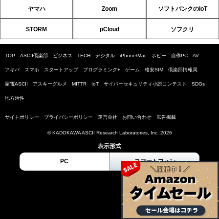
ヤマハ
Zoom
ソフトバンクのIoT
STORM
pCloud
ソフクリ
TOP
ASCII倶楽部
ビジネス
TECH
デジタル
iPhone/Mac
ホビー
自作PC
AV
アキバ
スマホ
スタートアップ
プログラミング+
ゲーム
格安SIM
倶楽部情報局
家電ASCII
アスキーグルメ
MITTR
IoT
サイバーセキュリティ小説コンテスト
SDGs
地方活性
サイトポリシー
プライバシーポリシー
運営会社
お問い合わせ
広告掲載
© KADOKAWA ASCII Research Laboratories, Inc. 2026
表示形式
PC
スマートフォン