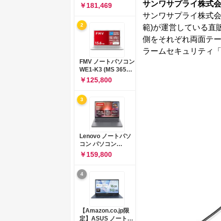
サンワサプライ株式
コン 15-fd 15.6イン
￥181,469
チ インテル Core 5
サンワサプライ株式会社
120U メモリ16GB
2
範)が運営している直
SSD512GB
Windows 11
側をそれぞれ両面テ
Microsoft Office
ラームセキュリティ「2
2024搭載 WPS
Office搭載 カメラシ
FMV ノートパソコン
ャッター 指紋認証 薄
WE1-K3 (MS 365
型 Copilotキー搭載
Personal/Copilotキ
￥125,800
ナチュラルシルバー
ー搭載/Win 11/15.6
(BJ0M5PA-AAAI)
型/Core
3
i5/16GB/SSD
512GB/ホワイト)
FMVWK3E15W_AZ
Lenovo ノートパソ
コン パソコン
IdeaPad Slim 3 14.0
￥159,800
インチ AMD
Ryzen™ 5 8640HS
4
メモリ16GB
SSD512GB
Microsoft 365 試用
版 Windows11 バッ
テリー駆動12.6時間
【Amazon.co.jp限
重量1.39kg ルナグレ
定】ASUS ノートパ