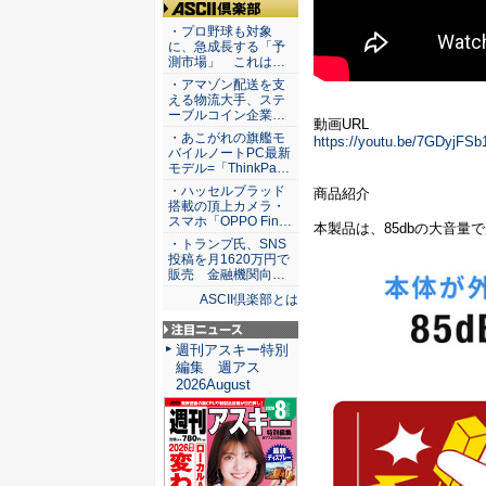
ASCII倶楽部
・プロ野球も対象
に、急成長する「予
測市場」 これは…
・アマゾン配送を支
える物流大手、ステ
ーブルコイン企業…
動画URL
・あこがれの旗艦モ
https://youtu.be/7GDyjFS
バイルノートPC最新
モデル=「ThinkPa…
・ハッセルブラッド
商品紹介
搭載の頂上カメラ・
スマホ「OPPO Fin…
本製品は、85dbの大音
・トランプ氏、SNS
投稿を月1620万円で
販売 金融機関向…
ASCII倶楽部とは
注目ニュース
週刊アスキー特別
編集 週アス
2026August