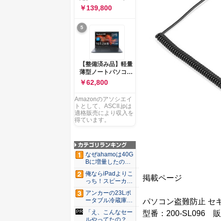
ー 83K9003JJP ノー
ソコン Vivobook 15
￥139,800
トPC
M1502NAQ 15.6イ
ンチ AMD Ryzen 7
5
170 メモリ16GB
SSD 512GB
Microsoft 365
Personal (24か月版)
搭載 Windows 11 重
【整備済み品】軽量
量1.7kg Wi-Fi 6E ク
薄型ノートパソコン
ワイエットブルー
dynabook G83 ■
￥62,800
M1502NAQ-
13.3型
R7165BUWS
FHD(1920x1080) -
Amazonのアソシエイ
高性能第11世代Core
トとして、ASCII.jpは
i5-1135G7 - メモリ
適格販売により収入を
16GB - SSD 256GB
得ています。
- Webカメラ -
WiFi&Bluetooth -
USB Type-C - MS
Office 2021 - Win11
なぜahamoは40G
搭載
Bに増量したの
か ...
俺ならiPadよりこ
掲載ページ
っち！スピーカー
9個...
アンカーの23Lポ
ータブル冷蔵庫が
パソコン盗難防止 セキ
Ama...
「え、こんなセー
型番：200-SL096
ルやってたの？」