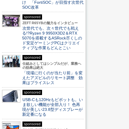
け 「FortiSOC」が目指す次世代
SOC改革
sponsored
ZEFT R65YBの魅力をインタビュー
次世代でも、次々世代でも戦え
る!?Ryzen 9 9950X3D2＆RTX
5070を搭載するASRock尽くしの
ド安定ゲーミングPCはクリエイ
ティブな作業もどんとこい
sponsored
仕組みとしてはシンプルだが、業務へ
の効果は絶大
「現場に行くのが当たり前」を変
えたアズビルのリモート調整 効
果はプライスレス
sponsored
USB-Cも120Hzもピボットも。い
ま欲しい機能が全部入り！ 色再
現が美しい23.8型ディスプレーが
新定番になる
sponsored