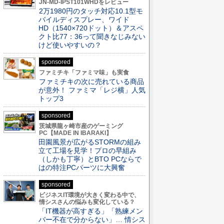
JN-MD-IPST101WHDをレビュー
2万1980円のタッチ対応10.1型モ
バイルディスプレー、ワイド
HD（1540×720ドット）＆アスペ
クト比77：36って聞きなじみない
けど使いやすいの？
sponsored
ファミチキ「ファミマ味」も実食
ファミチキの次に売れている商品
が意外！ ファミマ「レジ横」人気
トップ3
sponsored
茨城県龍ヶ崎市産のゲーミング
PC【MADE IN IBARAKI】
田園風景が広がるSTORMの組み
立て工場を見学！プロの早組み
（しかも丁寧）とBTO PCならで
はの特注PCパーツに大興奮
sponsored
ビジネスIT環境が大きく変わる中で、
情シスさんの悩みも変化している？
「IT機器が高すぎる」「熟練メン
バー不在で分からない」… 情シス