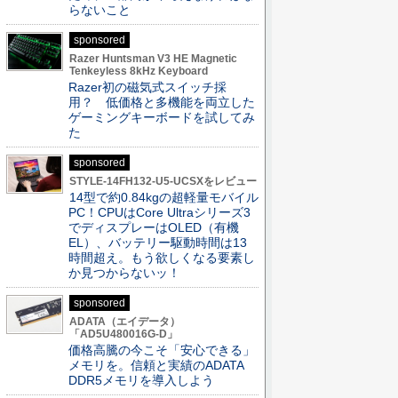
らないこと
sponsored
Razer Huntsman V3 HE Magnetic
Tenkeyless 8kHz Keyboard
Razer初の磁気式スイッチ採
用？ 低価格と多機能を両立した
ゲーミングキーボードを試してみ
た
sponsored
STYLE-14FH132-U5-UCSXをレビュー
14型で約0.84kgの超軽量モバイル
PC！CPUはCore Ultraシリーズ3
でディスプレーはOLED（有機
EL）、バッテリー駆動時間は13
時間超え。もう欲しくなる要素し
か見つからないッ！
sponsored
ADATA（エイデータ）
「AD5U480016G-D」
価格高騰の今こそ「安心できる」
メモリを。信頼と実績のADATA
DDR5メモリを導入しよう