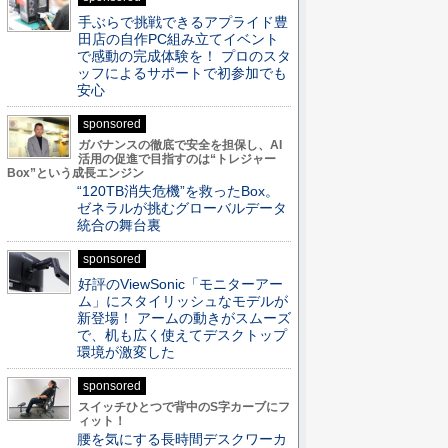
手ぶらで挑戦できるアプライド豊
田店の自作PC組み立てイベント
で感動の完成体験を！ プロのスタ
ッフによるサポートで初参加でも
安心
sponsored
ガバナンスの徹底で安全を担保し、AI
活用の促進で目指すのは“トレジャー
Box”という成長エンジン
“120TB消失危機”を救ったBox。
ゼネラルが挑むグローバルデータ
統合の舞台裏
sponsored
好評のViewSonic「モニターアー
ム」にスタイリッシュなモデルが
新登場！ アームの動きがスムーズ
で、机も広く使えてデスクトップ
環境が激変した
sponsored
スイッチひとつで背中のS字カーブにフ
ィット！
腰を気にする長時間デスクワーカ