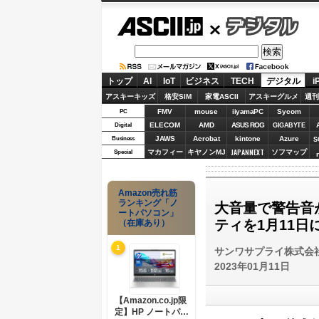
ASCII.jp
デジタル
トップ
AI
IoT
ビジネス
TECH
デジタル
i
アスキーキッズ
格安SIM
家電ASCII
アスキーグルメ
週刊
FMV
mouse
iiyamaPC
Sycom
PC
ELECOM
AMD
ASUS ROG
Digital
GIGABYTE
JAWS
Acrobat
kintone
Azure
Business
S
JAPANNEXT
マカフィー
キヤノンMJ
ソフマップ
Special
Amazon売れ筋
ランキング「ノ
大音量で警告音
ートパソコン」
ティを1月11日
（在庫あり）
1
サンワサプライ株式会
2023年01月11日
【Amazon.co.jp限
定】HP ノートパソ