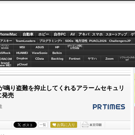
Phone/Mac
自動車
ホビー
自作PC
AV
アキバ
スマホ
ゲ
スタートアップ
アスキー
TeamLeaders
プログラミング+
SDGs
地方活性
PUACL2026
ChallengersJP
パソコン
ゲーミングPC
MSI
ASUS
HP
STORM
SEVEN
ASRock
HUAWEI
ViewSonic
Belkin
ソフトバンクの
Dropbox
CData
Backlog
Fortinet
ヤマハ
Zoom
ORACOM
IoT
brand
pCloud
new ME!
が鳴り盗難を抑止してくれるアラームセキュリ
に発売
社
お気に入り
一覧