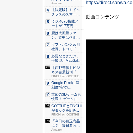
https://direct.sanwa.
80％O...
Amazon
【決定版】ミドル
クラスのスマート
動画コンテンツ
フォンの...
RTX 4070搭載ノ
ートが17万円
台。...
腰は大風量ファ
ン、背中はペルチ
ェ冷却。ダ...
ソフトバンク宮川
社長、ドコモ「ah
amo...
必要なときだけ、
手帳型。MagSaf
e・...
【西野亮廣】ビジ
ネス書最新刊『北
極星 僕...
FINCHI on GOETHE
Google Pixelに深
刻度"高"の...
重めの3Dゲームも
快適！ ゲームに強
いH...
GOETHEとFINCHI
がタッグを組み...
FINCHI on GOETHE
「今日の目玉商品
は？」毎日変わる
Amaz...
Amazon