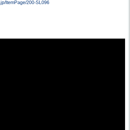
co.jp/ItemPage/200-SL096