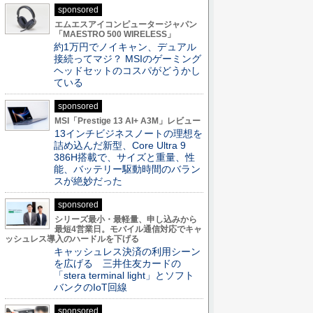
sponsored
エムエスアイコンピュータージャパン
「MAESTRO 500 WIRELESS」
約1万円でノイキャン、デュアル
接続ってマジ？ MSIのゲーミング
ヘッドセットのコスパがどうかし
ている
sponsored
MSI「Prestige 13 AI+ A3M」レビュー
13インチビジネスノートの理想を
詰め込んだ新型、Core Ultra 9
386H搭載で、サイズと重量、性
能、バッテリー駆動時間のバラン
スが絶妙だった
sponsored
シリーズ最小・最軽量、申し込みから
最短4営業日。モバイル通信対応でキャ
ッシュレス導入のハードルを下げる
キャッシュレス決済の利用シーン
を広げる 三井住友カードの
「stera terminal light」とソフト
バンクのIoT回線
sponsored