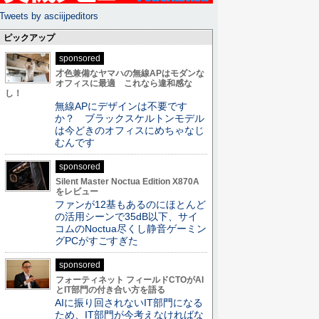
Tweets by asciijpeditors
ピックアップ
sponsored
才色兼備なヤマハの無線APはモダンな
オフィスに最適 これなら違和感な
し！
無線APにデザインは不要です
か？ ブラックスケルトンモデル
は今どきのオフィスにめちゃなじ
むんです
sponsored
Silent Master Noctua Edition X870A
をレビュー
ファンが12基もあるのにほとんど
の活用シーンで35dB以下、サイ
コムのNoctua尽くし静音ゲーミン
グPCがすごすぎた
sponsored
フォーティネット フィールドCTOがAI
とIT部門の付き合い方を語る
AIに振り回されないIT部門になる
ため、IT部門が今考えなければな