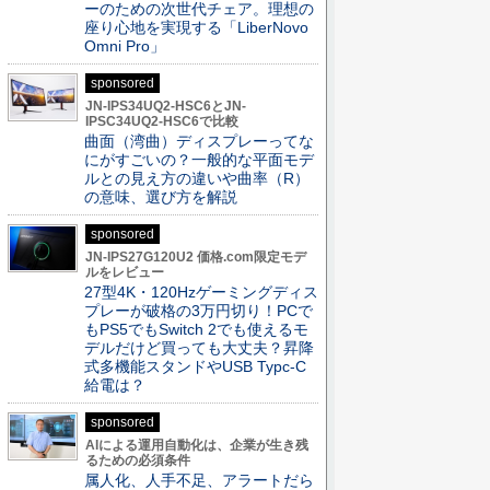
ーのための次世代チェア。理想の
座り心地を実現する「LiberNovo
Omni Pro」
sponsored
JN-IPS34UQ2-HSC6とJN-
IPSC34UQ2-HSC6で比較
曲面（湾曲）ディスプレーってな
にがすごいの？一般的な平面モデ
ルとの見え方の違いや曲率（R）
の意味、選び方を解説
sponsored
JN-IPS27G120U2 価格.com限定モデ
ルをレビュー
27型4K・120Hzゲーミングディス
プレーが破格の3万円切り！PCで
もPS5でもSwitch 2でも使えるモ
デルだけど買っても大丈夫？昇降
式多機能スタンドやUSB Typc-C
給電は？
sponsored
AIによる運用自動化は、企業が生き残
るための必須条件
属人化、人手不足、アラートだら