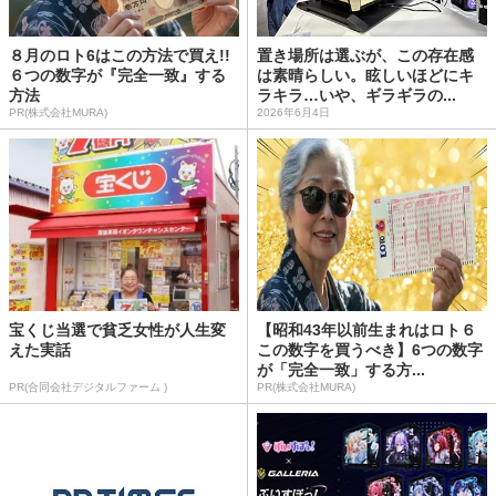
８月のロト6はこの方法で買え!!
置き場所は選ぶが、この存在感
６つの数字が『完全一致』する
は素晴らしい。眩しいほどにキ
方法
ラキラ…いや、ギラギラの...
PR(株式会社MURA)
2026年6月4日
宝くじ当選で貧乏女性が人生変
【昭和43年以前生まれはロト６
えた実話
この数字を買うべき】6つの数字
が「完全一致」する方...
PR(合同会社デジタルファーム )
PR(株式会社MURA)