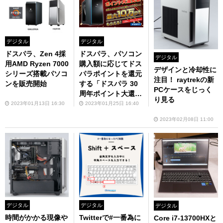
デジタル
デジタル
ドスパラ、Zen 4採
ドスパラ、パソコン
デジタル
用AMD Ryzen 7000
購入額に応じてドス
デザインと冷却性に
シリーズ搭載パソコ
パラポイントを還元
注目！ raytrekの新
ンを販売開始
する「ドスパラ 30
PCケースをじっく
周年ポイント大還元
り見る
祭」を開催中
2023年01月13日 16:30
2023年01月25日 16:40
2023年02月08日 11:00
デジタル
デジタル
デジタル
時間がかかる現像や
Twitterで#一番為に
Core i7-13700HXと