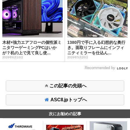
木材×強力エアフローの個性派ミ
1380円で手に入る幻想的な奥行
ニタワーゲーミングPCはいか
き。面取りフレームにインフィ
が？机の上で見て良し使...
ニティミラーを仕込ん...
2026年6月10日
2026年5月20日
Recommended by
この記事の先頭へ
ASCII.jpトップへ
次にお勧めの記事