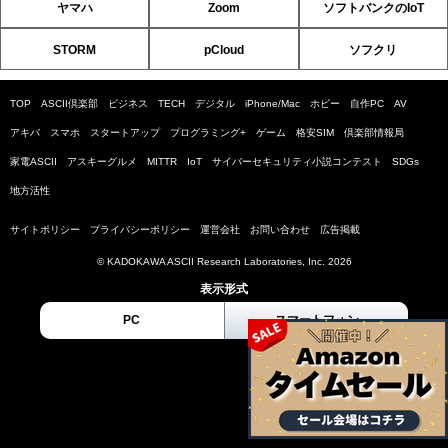
ヤマハ
Zoom
ソフトバンクのIoT
STORM
pCloud
ソフクリ
TOP
ASCII倶楽部
ビジネス
TECH
デジタル
iPhone/Mac
ホビー
自作PC
AV
アキバ
スマホ
スタートアップ
プログラミング+
ゲーム
格安SIM
倶楽部情報局
家電ASCII
アスキーグルメ
MITTR
IoT
サイバーセキュリティ小説コンテスト
SDGs
地方活性
サイトポリシー
プライバシーポリシー
運営会社
お問い合わせ
広告掲載
© KADOKAWA ASCII Research Laboratories, Inc. 2026
表示形式
PC
スマートフォン