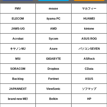
FMV
mouse
マカフィー
ELECOM
iiyama PC
HUAWEI
JAWS-UG
AMD
kintone
Acrobat
Sycom
ASUS ROG
キヤノンMJ
Azure
パソコンSEVEN
MSI
GIGABYTE
ASRock
SORACOM
Dropbox
CData
Backlog
Fortinet
ASUS
JAPANNEXT
ViewSonic
ソフマップ
brand new ME!
Belkin
HP