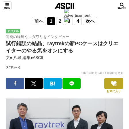
前へ
1
2
3
4
次へ
デジタル
開発の経緯やコダワリをインタビュー
試行錯誤の結晶、raytrekの新PCケースはクリエ
イターのやる気をオンにする
文● 八尋 編集●ASCII
[PC表示へ]
2023年01月24日 11時00分更新
お気に入り