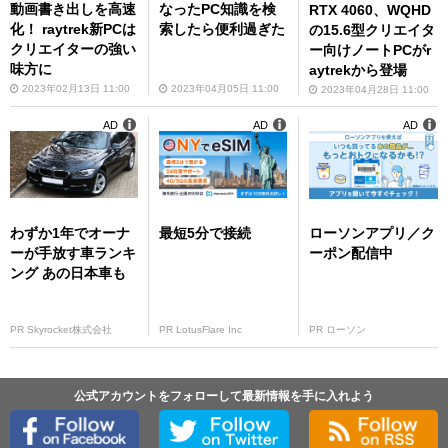
動画書き出しを高速
なったPC知識を検
RTX 4060、WQHD
化！ raytrek新PCは
索したら便利過ぎた
の15.6型クリエイタ
クリエイターの強い
ー向けノートPCがr
味方に
aytrekから登場
2023年02月13日 11:00
2023年04月05日 11:00
2023年04月28日 11:00
AD
AD
AD
わずか1年でオーナ
最短5分で接続
ローソンアプリ／ク
ーが手放す車ランキ
ーポン配信中
ング あの日本車も
PR Skyrocket株式会社
PR LotusFlare Inc
PR ローソン
公式アカウントをフォローして最新情報を手に入れよう