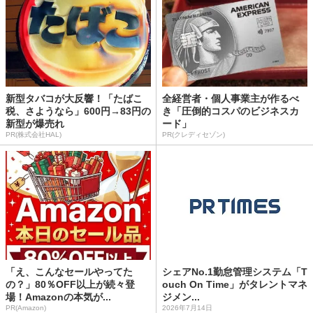
新型タバコが大反響！「たばこ
全経営者・個人事業主が作るべ
税、さようなら」600円→83円の
き「圧倒的コスパのビジネスカ
新型が爆売れ
ード」
PR(株式会社HAL)
PR(クレディセゾン)
「え、こんなセールやってた
シェアNo.1勤怠管理システム「T
の？」80％OFF以上が続々登
ouch On Time」がタレントマネ
場！Amazonの本気が...
ジメン...
PR(Amazon)
2026年7月14日