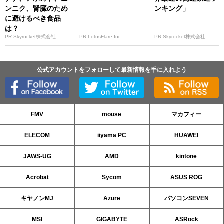
ンニク、腎臓のため
ンキング」
に避けるべき食品
は？
PR Skyrocket株式会社
PR LotusFlare Inc
PR Skyrocket株式会社
公式アカウントをフォローして最新情報を手に入れよう
FMV
mouse
マカフィー
ELECOM
iiyama PC
HUAWEI
JAWS-UG
AMD
kintone
Acrobat
Sycom
ASUS ROG
キヤノンMJ
Azure
パソコンSEVEN
MSI
GIGABYTE
ASRock