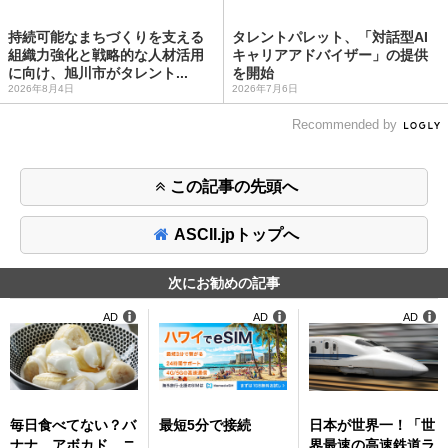
持続可能なまちづくりを支える
タレントパレット、「対話型AI
組織力強化と戦略的な人材活用
キャリアアドバイザー」の提供
に向け、旭川市がタレント...
を開始
2026年8月4日
2026年7月6日
Recommended by
この記事の先頭へ
ASCII.jpトップへ
次にお勧めの記事
AD
AD
AD
毎日食べてない？バ
最短5分で接続
日本が世界一！「世
ナナ、アボカド、ニ
界最速の高速鉄道ラ