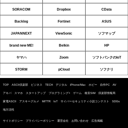
SORACOM
Dropbox
CData
Backlog
Fortinet
ASUS
JAPANNEXT
ViewSonic
ソフマップ
brand new ME!
Belkin
HP
ヤマハ
Zoom
ソフトバンクのIoT
STORM
pCloud
ソフクリ
TOP
ASCII倶楽部
ビジネス
TECH
デジタル
iPhone/Mac
ホビー
自作PC
AV
アキバ
スマホ
スタートアップ
プログラミング+
ゲーム
格安SIM
倶楽部情報局
家電ASCII
アスキーグルメ
MITTR
IoT
サイバーセキュリティ小説コンテスト
SDGs
地方活性
サイトポリシー
プライバシーポリシー
運営会社
お問い合わせ
広告掲載