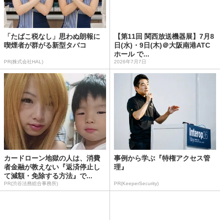
「たばこ税なし」思わぬ朗報に
【第11回 関西放送機器展】7月8
喫煙者が群がる新型タバコ
日(水)・9日(木)＠大阪南港ATC
ホール で...
PR(株式会社HAL)
2026年7月7日
カードローン地獄の人は、消費
事例から学ぶ『特権アクセス管
者金融が教えない『返済停止し
理』
て減額・免除する方法』で...
PR(渋谷法務総合事務所)
PR(KeeperSecurity)