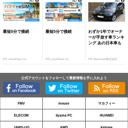
AD
AD
AD
最短5分で接続
最短5分で接続
わずか1年でオーナ
ーが手放す車ランキ
ング あの日本車も
PR LotusFlare Inc
PR LotusFlare Inc
PR Skyrocket株式会社
公式アカウントをフォローして最新情報を手に入れよう
FMV
mouse
マカフィー
ELECOM
iiyama PC
HUAWEI
JAWS-UG
AMD
kintone