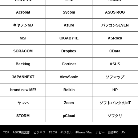
Acrobat
Sycom
ASUS ROG
キヤノンMJ
Azure
パソコンSEVEN
MSI
GIGABYTE
ASRock
SORACOM
Dropbox
CData
Backlog
Fortinet
ASUS
JAPANNEXT
ViewSonic
ソフマップ
brand new ME!
Belkin
HP
ヤマハ
Zoom
ソフトバンクのIoT
STORM
pCloud
ソフクリ
TOP
ASCII倶楽部
ビジネス
TECH
デジタル
iPhone/Mac
ホビー
自作PC
AV