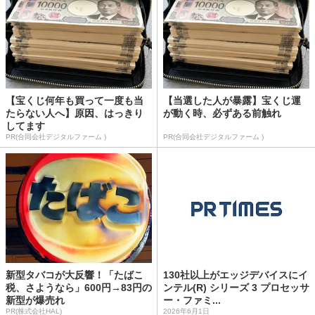
【宝くじ何年も買って一度も当
【当選した人が暴露】宝くじ運
たらない人へ】原因、はっきり
が動く時、必ずある前触れ
してます
PR(合同会社デジタルファーム )
PR(合同会社デジタルファーム )
新型タバコが大反響！「たばこ
130社以上がエッジデバイスにイ
税、さようなら」600円→83円の
ンテル(R) シリーズ 3 プロセッサ
新型が爆売れ
ー・ファミ...
PR(株式会社HAL)
2026年6月1日