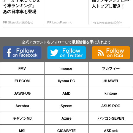
う車ランキング」
人トップに驚き！
あの日本車も登場
PR Skyrocket株式会社
PR LotusFlare Inc
PR Skyrocket株式会社
公式アカウントをフォローして最新情報を手に入れよう
FMV
mouse
マカフィー
ELECOM
iiyama PC
HUAWEI
JAWS-UG
AMD
kintone
Acrobat
Sycom
ASUS ROG
キヤノンMJ
Azure
パソコンSEVEN
MSI
GIGABYTE
ASRock