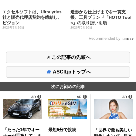
エクセルソフトは、Ultralytics
造形から仕上げまでを一貫支
社と販売代理店契約を締結し、
援、工具ブランド「HOTO Tool
ビジョン ...
s」の取り扱いを順...
2026年7月29日
2026年6月16日
Recommended by
この記事の先頭へ
ASCII.jpトップへ
次にお勧めの記事
AD
AD
AD
「たった1年でオー
最短5分で接続
「世界で最も美しい
ナーが手放してしま
顔ランキング」日本