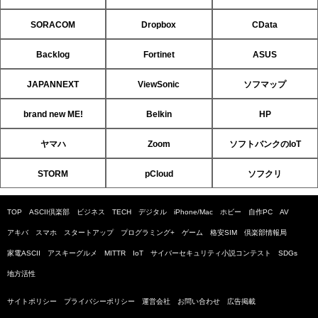
SORACOM
Dropbox
CData
Backlog
Fortinet
ASUS
JAPANNEXT
ViewSonic
ソフマップ
brand new ME!
Belkin
HP
ヤマハ
Zoom
ソフトバンクのIoT
STORM
pCloud
ソフクリ
TOP
ASCII倶楽部
ビジネス
TECH
デジタル
iPhone/Mac
ホビー
自作PC
AV
アキバ
スマホ
スタートアップ
プログラミング+
ゲーム
格安SIM
倶楽部情報局
家電ASCII
アスキーグルメ
MITTR
IoT
サイバーセキュリティ小説コンテスト
SDGs
地方活性
サイトポリシー
プライバシーポリシー
運営会社
お問い合わせ
広告掲載