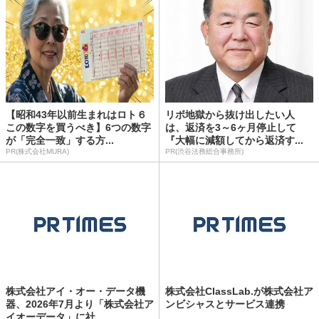
【昭和43年以前生まれはロト６
リボ地獄から抜け出したい人
この数字を買うべき】6つの数字
は、返済を3～6ヶ月停止して
が「完全一致」する方...
『大幅に減額してから返済す...
PR(株式会社MURA)
PR(渋谷法務総合事務所)
株式会社アイ・オー・データ機
株式会社ClassLab.が株式会社ア
器、2026年7月より「株式会社ア
ンビシャスとサービス連携
イオーデータ」に社...