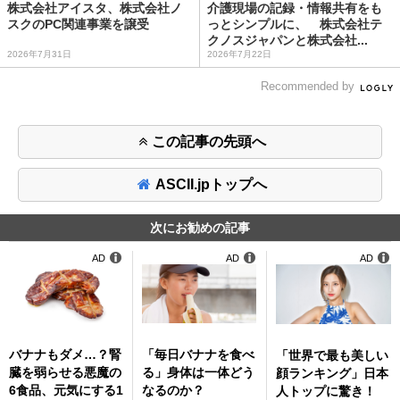
株式会社アイスタ、株式会社ノ
介護現場の記録・情報共有をも
スクのPC関連事業を譲受
っとシンプルに、 株式会社テ
クノスジャパンと株式会社...
2026年7月31日
2026年7月22日
Recommended by
この記事の先頭へ
ASCII.jpトップへ
次にお勧めの記事
AD
AD
AD
バナナもダメ…？腎
「毎日バナナを食べ
「世界で最も美しい
臓を弱らせる悪魔の
る」身体は一体どう
顔ランキング」日本
6食品、元気にする1
なるのか？
人トップに驚き！