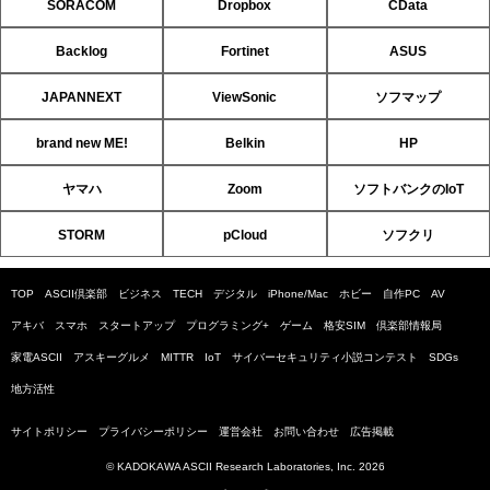
SORACOM
Dropbox
CData
Backlog
Fortinet
ASUS
JAPANNEXT
ViewSonic
ソフマップ
brand new ME!
Belkin
HP
ヤマハ
Zoom
ソフトバンクのIoT
STORM
pCloud
ソフクリ
TOP
ASCII倶楽部
ビジネス
TECH
デジタル
iPhone/Mac
ホビー
自作PC
AV
アキバ
スマホ
スタートアップ
プログラミング+
ゲーム
格安SIM
倶楽部情報局
家電ASCII
アスキーグルメ
MITTR
IoT
サイバーセキュリティ小説コンテスト
SDGs
地方活性
サイトポリシー
プライバシーポリシー
運営会社
お問い合わせ
広告掲載
© KADOKAWA ASCII Research Laboratories, Inc. 2026