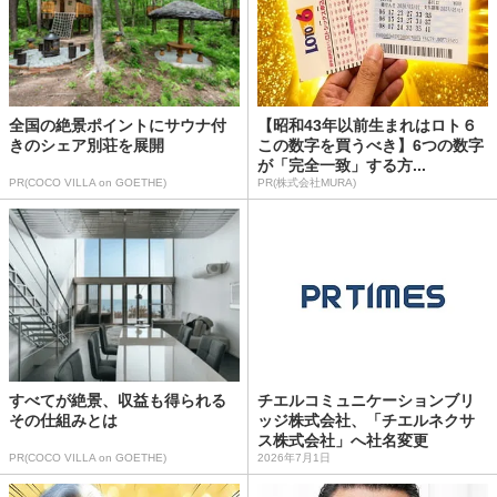
全国の絶景ポイントにサウナ付
【昭和43年以前生まれはロト６
きのシェア別荘を展開
この数字を買うべき】6つの数字
が「完全一致」する方...
PR(COCO VILLA on GOETHE)
PR(株式会社MURA)
すべてが絶景、収益も得られる
チエルコミュニケーションブリ
その仕組みとは
ッジ株式会社、「チエルネクサ
ス株式会社」へ社名変更
PR(COCO VILLA on GOETHE)
2026年7月1日