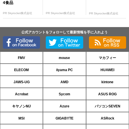
4食品
PR Skyrocket株式会社
PR Skyrocket株式会社
PR Skyrocket株式会社
公式アカウントをフォローして最新情報を手に入れよう
FMV
mouse
マカフィー
ELECOM
iiyama PC
HUAWEI
JAWS-UG
AMD
kintone
Acrobat
Sycom
ASUS ROG
キヤノンMJ
Azure
パソコンSEVEN
MSI
GIGABYTE
ASRock