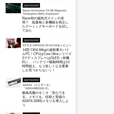
sponsored
Razer Huntsman V3 HE Magnetic
Tenkeyless 8kHz Keyboard
Razer初の磁気式スイッチ採
用？ 低価格と多機能を両立し
たゲーミングキーボードを試し
てみた
sponsored
STYLE-14FH132-U5-UCSXをレビュー
14型で約0.84kgの超軽量モバイ
ルPC！CPUはCore Ultraシリーズ
3でディスプレーはOLED（有機
EL）、バッテリー駆動時間は13
時間超え。もう欲しくなる要素
しか見つからないッ！
sponsored
ADATA（エイデータ）
「AD5U480016G-D」
価格高騰の今こそ「安心でき
る」メモリを。信頼と実績の
ADATA DDR5メモリを導入しよ
う