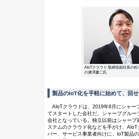
AIoTクラウド 取締役副社長
の廣澤慶二氏
製品のIoT化を手軽に始めて、回
AIoTクラウドは、2019年8月にシャ
てスタートした会社だ。シャープグループ内の
会社となっている。独立以前はシャープ家電
ステムのクラウド化などを手がけ、AIo
パー、サービス事業者向けに、IoT製品