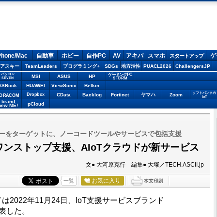
Phone/Mac
自動車
ホビー
自作PC
AV
アキバ
スマホ
ゲ
スタートアップ
アスキー
TeamLeaders
プログラミング+
SDGs
地方活性
PUACL2026
ChallengersJP
パソコン
ゲーミングPC
MSI
ASUS
HP
STORM
SEVEN
ASRock
HUAWEI
ViewSonic
Belkin
ソフトバンクの
Dropbox
CData
Backlog
Fortinet
ヤマハ
Zoom
ORACOM
IoT
brand
pCloud
new ME!
ーをターゲットに、ノーコードツールやサービスで包括支援
ワンストップ支援、AIoTクラウドが新サービス
文● 大河原克行 編集● 大塚／TECH.ASCII.jp
お気に入り
一覧
ドは2022年11月24日、IoT支援サービスブランド
発表した。