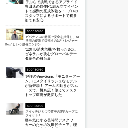
手ぶらで挑戦できるアプライド
豊田店の自作PC組み立てイベン
トで感動の完成体験を！ プロの
スタッフによるサポートで初参
加でも安心
sponsored
ガバナンスの徹底で安全を担保し、AI
活用の促進で目指すのは“トレジャー
Box”という成長エンジン
“120TB消失危機”を救ったBox。
ゼネラルが挑むグローバルデー
タ統合の舞台裏
sponsored
好評のViewSonic「モニターアー
ム」にスタイリッシュなモデル
が新登場！ アームの動きがスム
ーズで、机も広く使えてデスク
トップ環境が激変した
sponsored
スイッチひとつで背中のS字カーブに
フィット！
腰を気にする長時間デスクワー
カーのための次世代チェア。理