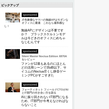
ピックアップ
sponsored
才色兼備なヤマハの無線APはモダンな
オフィスに最適 これなら違和感な
し！
無線APにデザインは不要です
か？ ブラックスケルトンモデ
ルは今どきのオフィスにめちゃ
なじむんです
sponsored
Silent Master Noctua Edition X870A
をレビュー
ファンが12基もあるのにほとん
どの活用シーンで35dB以下、サ
イコムのNoctua尽くし静音ゲー
ミングPCがすごすぎた
sponsored
フォーティネット フィールドCTOがAI
とIT部門の付き合い方を語る
AIに振り回されないIT部門になる
ため、IT部門が今考えなければな
らないこと