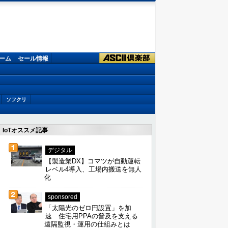
ーム
セール情報
ソフクリ
IoTオススメ記事
デジタル
【製造業DX】コマツが自動運転
レベル4導入、工場内搬送を無人
化
sponsored
「太陽光のゼロ円設置」を加
速 住宅用PPAの普及を支える
遠隔監視・運用の仕組みとは