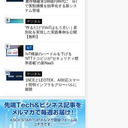
農作物被害188億円時代に IoT
で害獣捕獲を効率化する新シス
テム登場
デジタル
“作るだけ”のIoTはもう古い｜差
別化を実現した実践事例を公開
【無料】
IoT
IoT構築のハードルを下げる
NTTドコビジが“セキュリティ標
準搭載”の新NaaS
デジタル
1NCEとLEOTEK、AI対応スマー
ト照明インフラをグローバルに
展開