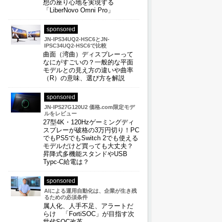
想の座り心地を実現する
「LiberNovo Omni Pro」
sponsored
JN-IPS34UQ2-HSC6とJN-
IPSC34UQ2-HSC6で比較
曲面（湾曲）ディスプレーって
なにがすごいの？一般的な平面
モデルとの見え方の違いや曲率
（R）の意味、選び方を解説
sponsored
JN-IPS27G120U2 価格.com限定モデ
ルをレビュー
27型4K・120Hzゲーミングディ
スプレーが破格の3万円切り！PC
でもPS5でもSwitch 2でも使える
モデルだけど買っても大丈夫？
昇降式多機能スタンドやUSB
Typc-C給電は？
sponsored
AIによる運用自動化は、企業が生き残
るための必須条件
属人化、人手不足、アラートだ
らけ 「FortiSOC」が目指す次
世代SOC改革