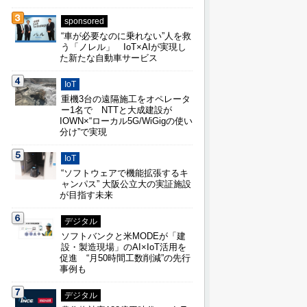
sponsored
“車が必要なのに乗れない”人を救
う「ノレル」 IoT×AIが実現し
た新たな自動車サービス
IoT
重機3台の遠隔施工をオペレータ
ー1名で NTTと大成建設が
IOWN×“ローカル5G/WiGigの使い
分け”で実現
IoT
“ソフトウェアで機能拡張するキ
ャンパス” 大阪公立大の実証施設
が目指す未来
デジタル
ソフトバンクと米MODEが「建
設・製造現場」のAI×IoT活用を
促進 “月50時間工数削減”の先行
事例も
デジタル