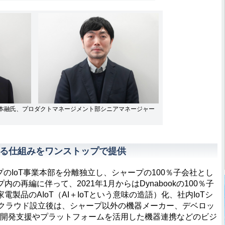
の松本融氏、プロダクトマネージメント部シニアマネージャー
せる仕組みをワンストップで提供
ープのIoT事業本部を分離独立し、シャープの100％子会社とし
再編に伴って、2021年1月からはDynabookの100％子
製品のAIoT（AI＋IoTという意味の造語）化、社内IoTシ
Tクラウド設立後は、シャープ以外の機器メーカー、デベロッ
の開発支援やプラットフォームを活用した機器連携などのビジ