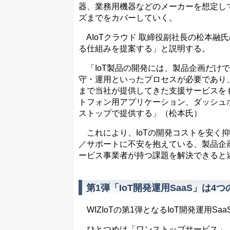
器、業務用機器などのメーカーを想定して
ズまでをカバーしていく。
AIoTクラウド 取締役副社長の松本融氏
る仕組みを提案する」と説明する。
「IoT製品の開発には、製品企画だけで
守・運用といったプロセスが必要であり、
まで当社が提供してきた支援サービスを
トフォン用アプリケーション、ダッシュ
ストップで提供する」（松本氏）
これにより、IoTの開発コストを安く
／サポートに不安を抱えている、製品企
ービス事業者が持つ課題を解決できると
第1弾「IoT開発運用SaaS」は4
WIZIoTの第1弾となるIoT開発運用S
ひとつめは「ワンストップサービス」。