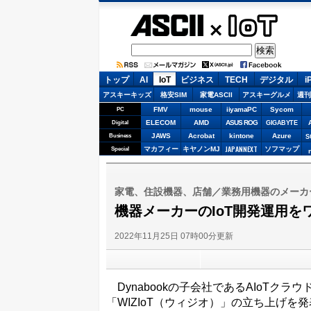
ASCII.jp
IoT
トップ
AI
IoT
ビジネス
TECH
デジタル
i
アスキーキッズ
格安SIM
家電ASCII
アスキーグルメ
週刊
FMV
mouse
iiyamaPC
Sycom
PC
ELECOM
AMD
ASUS ROG
Digital
GIGABYTE
JAWS
Acrobat
kintone
Azure
Business
S
JAPANNEXT
マカフィー
キヤノンMJ
ソフマップ
Special
家電、住設機器、店舗／業務用機器のメーカ
機器メーカーのIoT開発運用を
2022年11月25日 07時00分更新
Dynabookの子会社であるAIoTクラウ
「WIZIoT（ウィジオ）」の立ち上げを