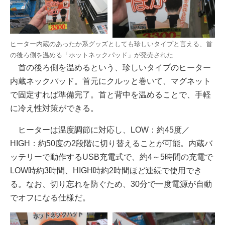
ヒーター内蔵のあったか系グッズとしても珍しいタイプと言える、首
の後ろ側を温める「ホットネックパッド」が発売された
首の後ろ側を温めるという、珍しいタイプのヒーター
内蔵ネックパッド。首元にクルッと巻いて、マグネット
で固定すれば準備完了。首と背中を温めることで、手軽
に冷え性対策ができる。
ヒーターは温度調節に対応し、LOW：約45度／
HIGH：約50度の2段階に切り替えることが可能。内蔵バ
ッテリーで動作するUSB充電式で、約4～5時間の充電で
LOW時約3時間、HIGH時約2時間ほど連続で使用でき
る。なお、切り忘れを防ぐため、30分で一度電源が自動
でオフになる仕様だ。