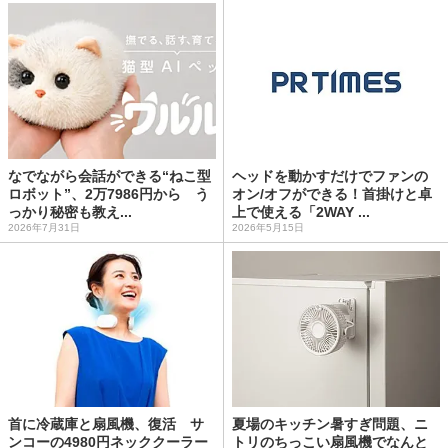
なでながら会話ができる“ねこ型
ヘッドを動かすだけでファンの
ロボット”、2万7986円から う
オン/オフができる！首掛けと卓
っかり秘密も教え...
上で使える「2WAY ...
2026年7月31日
2026年5月15日
首に冷蔵庫と扇風機、復活 サ
夏場のキッチン暑すぎ問題、ニ
ンコーの4980円ネッククーラー
トリのちっこい扇風機でなんと