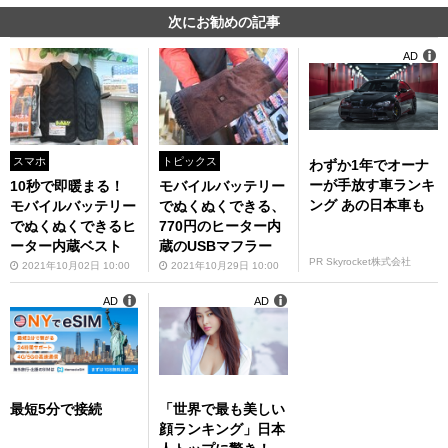
次にお勧めの記事
AD
スマホ
トピックス
わずか1年でオーナ
ーが手放す車ランキ
10秒で即暖まる！
モバイルバッテリー
ング あの日本車も
モバイルバッテリー
でぬくぬくできる、
でぬくぬくできるヒ
770円のヒーター内
ーター内蔵ベスト
蔵のUSBマフラー
PR Skyrocket株式会社
2021年10月02日 10:00
2021年10月29日 10:00
AD
AD
最短5分で接続
「世界で最も美しい
顔ランキング」日本