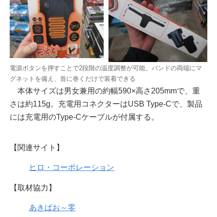
電源ボタンを押すことで2段階の温度調整が可能。バンドの両端にマ
グネットを備え、首に巻くだけで装着できる
本体サイズは男女兼用の約幅590×高さ205mmで、重
さは約115g。充電用コネクターはUSB Type-Cで、製品
には充電用のType-Cケーブルが付属する。
【関連サイト】
ヒロ・コーポレーション
【取材協力】
あきばお～零