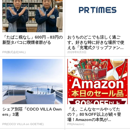
「たばこ税なし」600円→83円の
おうちのどこでも涼しく過ご
新型タバコに喫煙者群がる
す。好きな時に好きな場所で使
える「充電式クリップファン...
PR(株式会社HAL)
2026年6月3日
シェア別荘「COCO VILLA Own
「え、こんなセールやってた
ers」3選
の？」80％OFF以上が続々登
場！Amazonの本気が...
PR(COCO VILLA on GOETHE)
PR(Amazon)