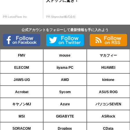
人トップに驚き！
PR LotusFlare Inc
PR Skyrocket株式会社
公式アカウントをフォローして最新情報を手に入れよう
FMV
mouse
マカフィー
ELECOM
iiyama PC
HUAWEI
JAWS-UG
AMD
kintone
Acrobat
Sycom
ASUS ROG
キヤノンMJ
Azure
パソコンSEVEN
MSI
GIGABYTE
ASRock
SORACOM
Dropbox
CData