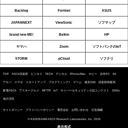
Backlog
Fortinet
ASUS
JAPANNEXT
ViewSonic
ソフマップ
brand new ME!
Belkin
HP
ヤマハ
Zoom
ソフトバンクのIoT
STORM
pCloud
ソフクリ
TOP
ASCII倶楽部
ビジネス
TECH
デジタル
iPhone/Mac
ホビー
自作PC
AV
アキバ
スマホ
スタートアップ
プログラミング+
ゲーム
格安SIM
倶楽部情報局
家電ASCII
アスキーグルメ
MITTR
IoT
サイバーセキュリティ小説コンテスト
SDGs
地方活性
サイトポリシー
プライバシーポリシー
運営会社
お問い合わせ
広告掲載
© KADOKAWA ASCII Research Laboratories, Inc. 2026
表示形式