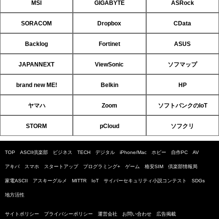
MSI
GIGABYTE
ASRock
SORACOM
Dropbox
CData
Backlog
Fortinet
ASUS
JAPANNEXT
ViewSonic
ソフマップ
brand new ME!
Belkin
HP
ヤマハ
Zoom
ソフトバンクのIoT
STORM
pCloud
ソフクリ
TOP
ASCII倶楽部
ビジネス
TECH
デジタル
iPhone/Mac
ホビー
自作PC
AV
アキバ
スマホ
スタートアップ
プログラミング+
ゲーム
格安SIM
倶楽部情報局
家電ASCII
アスキーグルメ
MITTR
IoT
サイバーセキュリティ小説コンテスト
SDGs
地方活性
サイトポリシー
プライバシーポリシー
運営会社
お問い合わせ
広告掲載