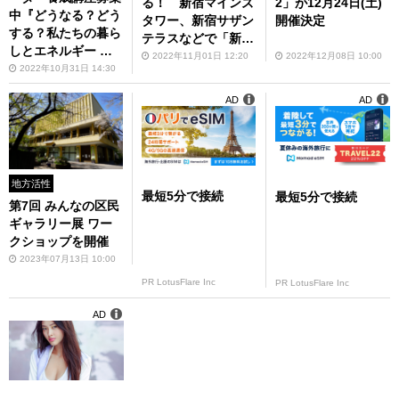
る！ 新宿マインズ
2」が12月24日(土)
中『どうなる？どう
タワー、新宿サザン
開催決定
する？私たちの暮ら
テラスなどで「新宿
しとエネルギー ～
ミナミルミ」を開催
2022年11月01日 12:20
2022年12月08日 10:00
金曜夜は、みんなで
2022年10月31日 14:30
エコ活！～』（全7
AD
AD
回）
地方活性
最短5分で接続
最短5分で接続
第7回 みんなの区民
ギャラリー展 ワー
クショップを開催
2023年07月13日 10:00
PR LotusFlare Inc
PR LotusFlare Inc
AD