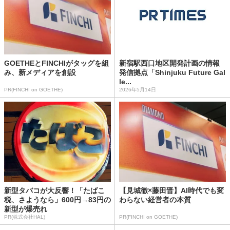
GOETHEとFINCHIがタッグを組
新宿駅西口地区開発計画の情報
み、新メディアを創設
発信拠点「Shinjuku Future Gal
le...
PR(FINCHI on GOETHE)
2026年5月14日
新型タバコが大反響！「たばこ
【見城徹×藤田晋】AI時代でも変
税、さようなら」600円→83円の
わらない経営者の本質
新型が爆売れ
PR(株式会社HAL)
PR(FINCHI on GOETHE)