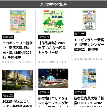
次にお勧めの記事
地方活性
地方活性
地方活性
エコギャラリー新宿
エコギャラリー新宿
【作品募集】2021
で「環境カレンダー
で「新宿区環境絵
年度 みんなの区民
展2022」開催中
画・環境日記展202
ギャラリー展
1」を開催中
2021年12月17日 16:00
2021年12月02日 09:00
2021年08月10日 14:00
地方活性
地方活性
地方活性
新宿南口エリアをイ
新宿区内最大級「新
2022新宿区エコリ
ルミネーションが飾
宿SDGsフェス202
ーダー養成講座募集