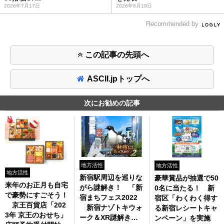
2026年7月17日
2026年6月19日
Recommended by
この記事の先頭へ
ASCII.jpトップへ
次にお勧めの記事
地方活性
地方活性
地方活性
新宿駅周辺を巡りな
豪華賞品が抽選で50
来年のお正月も自宅
がら謎解き！ 「新
0名に当たる！ 新
で豪勢にすごそう！
宿まちフェス2022
宿区「わくわく得す
京王百貨店「202
新宿ナゾトキウォ
る新宿レシートキャ
3年 京王のおせち」
ーク＆XR謎解き」
ンペーン」を実施