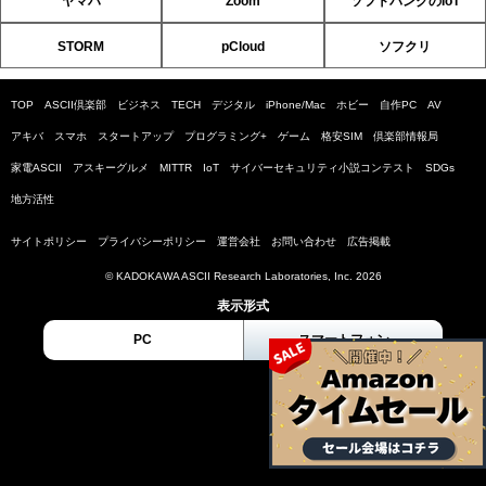
ヤマハ
Zoom
ソフトバンクのIoT
STORM
pCloud
ソフクリ
TOP
ASCII倶楽部
ビジネス
TECH
デジタル
iPhone/Mac
ホビー
自作PC
AV
アキバ
スマホ
スタートアップ
プログラミング+
ゲーム
格安SIM
倶楽部情報局
家電ASCII
アスキーグルメ
MITTR
IoT
サイバーセキュリティ小説コンテスト
SDGs
地方活性
サイトポリシー
プライバシーポリシー
運営会社
お問い合わせ
広告掲載
© KADOKAWA ASCII Research Laboratories, Inc. 2026
表示形式
PC
スマートフォン