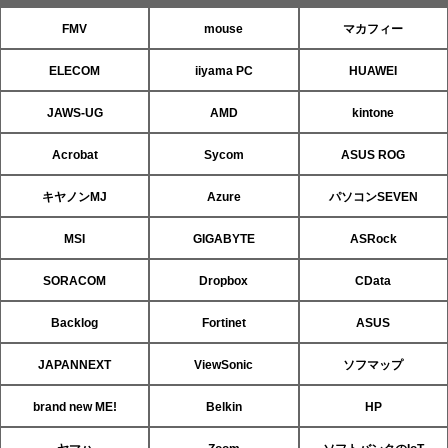
FMV
mouse
マカフィー
ELECOM
iiyama PC
HUAWEI
JAWS-UG
AMD
kintone
Acrobat
Sycom
ASUS ROG
キヤノンMJ
Azure
パソコンSEVEN
MSI
GIGABYTE
ASRock
SORACOM
Dropbox
CData
Backlog
Fortinet
ASUS
JAPANNEXT
ViewSonic
ソフマップ
brand new ME!
Belkin
HP