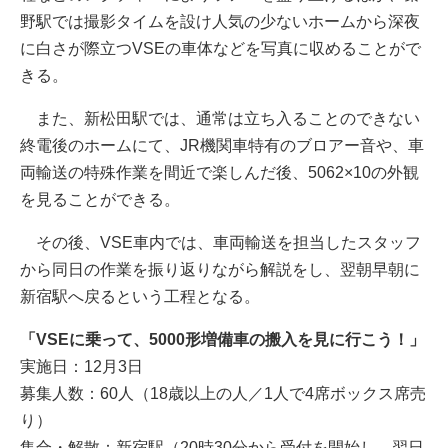
野駅では撮影タイムを設け人気の少ないホームから深夜
に白さが際立つVSEの車体などを写真に収めることがで
きる。
また、新松田駅では、通常は立ち入ることのできない
終電後のホームにて、JR機関車特有のブロアー音や、車
両輸送の特殊作業を間近で楽しんだ後、5062×10の外観
を見ることができる。
その後、VSE車内では、車両輸送を担当したスタッフ
から同日の作業を振り返りながら解説をし、翌朝早朝に
新宿駅へ戻るという工程となる。
「VSEに乗って、5000形増備車の搬入を見に行こう！」
実施日：12月3日
募集人数：60人（18歳以上の人／1人で4席ボックス席売
り）
集合・解散：新宿駅（20時30分から受付を開始し、翌日