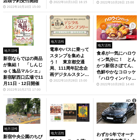
店頭予約受付開始
を開催
2022年10月13日 16:15
2022年10月26日 15:00
2022年10月10日 15:00
地方活性
地方活性
電車やバスに乗って
地方活性
食卓が一気にハロウ
スタンプを集めよ
新宿ならではの商品
ィン気分に！ とん
う！ 東京都交通
が集結！ 「しんじ
かつ新宿さぼてん、
局、111周年記念企
ゅく逸品マルシェ」
色鮮やかなコロッケ
画デジタルスタンプ
新宿駅西口広場で11
「ハロウィンパッ
ラリー。11月1日か
2022年10月28日 15:00
月11日・12日開催
ク」発売中
2022年10月28日 14:40
ら
2022年10月27日 17:00
AD
地方活性
地方活性
わずか1年でオーナ
新宿中央公園のちび