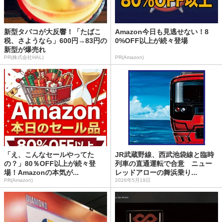
新型タバコが大反響！「たばこ
Amazon今日も見逃せない！8
税、さようなら」600円→83円の
0%OFF以上が続々登場
新型が爆売れ
PR(株式会社HAL)
PR(Amazon)
「え、こんなセールやってた
JR武蔵野線、西武池袋線と臨時
の？」80％OFF以上が続々登
列車の直通運転で合意 ニュー
場！Amazonの本気が...
レッドアローの舞浜乗り...
PR(Amazon)
2026年5月19日