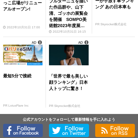
ーが手放す車ランキ
ブルターニュを描い
っこ広場がリニュー
ング あの日本車も
た作品群や、山下
アルオープン!
清、ゴッホの展覧会
を開催 SOMPO美
PR Skyrocket株式会社
術館2023年度展覧
2022年10月31日 17:00
会予定を発表
2022年10月31日 16:15
AD
AD
最短5分で接続
「世界で最も美しい
顔ランキング」日本
人トップに驚き！
PR LotusFlare Inc
PR Skyrocket株式会社
公式アカウントをフォローして最新情報を手に入れよう