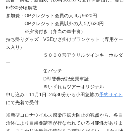
6時30分頃解散
参加費：OPクレジット会員の人 4万9620円
OPクレジット会員以外の人 5万620円
※夕食付き（弁当の車中食）
持ち帰りグッズ：VSEひざ掛けブランケット（専用ケー
ス入り）
５０００形アクリルツインキーホルダ
ー
缶バッチ
D型硬券形記念乗車証
※いずれもツアーオリジナル
申し込み：11月1日12時30分から小田急旅の
予約サイト
にて先着で受付
※新型コロナウイルス感染症拡大防止の観点から、各自
治体により自粛要請等が行なわれている可能性がありま
す。あらかじめ最新の情報をご確認ください。 またお出