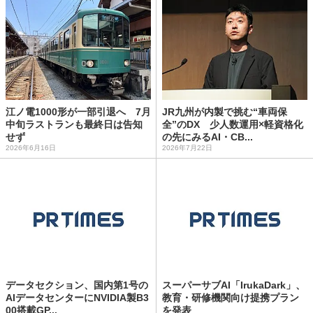
江ノ電1000形が一部引退へ 7月
JR九州が内製で挑む“車両保
中旬ラストランも最終日は告知
全”のDX 少人数運用×軽資格化
せず
の先にみるAI・CB...
2026年6月16日
2026年7月22日
データセクション、国内第1号の
スーパーサブAI「IrukaDark」、
AIデータセンターにNVIDIA製B3
教育・研修機関向け提携プラン
00搭載GP...
を発表