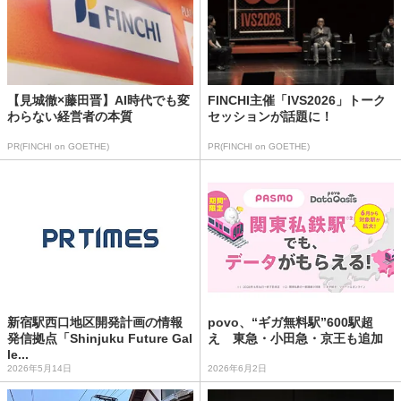
【見城徹×藤田晋】AI時代でも変
FINCHI主催「IVS2026」トーク
わらない経営者の本質
セッションが話題に！
PR(FINCHI on GOETHE)
PR(FINCHI on GOETHE)
新宿駅西口地区開発計画の情報
povo、“ギガ無料駅”600駅超
発信拠点「Shinjuku Future Gal
え 東急・小田急・京王も追加
le...
2026年5月14日
2026年6月2日