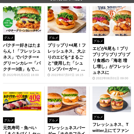
グルメ
グルメ
グルメ
パクチー好きはたま
プリップリ×4尾！フ
エビが6尾も！プリ
らん！「フレッシュ
レッシュネス、大ぶ
プリプリプリプリプ
ネス」でパクチー×
りのエビを“まるご
リ食感の「海老 増
グリーンカレー「パ
と”使用した「シュ
し増し」がフレッシ
クチー3倍」もでき
リンプバーガー」期
ュネスに
る
間限定で
2022年05月22日 16:00
2022年07月07日 16:15
2022年08月01日 09:00
グルメ
グルメ
グルメ
フレッシュネス、T
元気寿司・魚べい
フレッシュネスバー
witter上にてファン
「まぐろづくしセッ
ガー「ホタテフライ