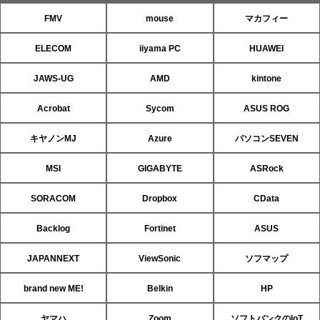
FMV
mouse
マカフィー
ELECOM
iiyama PC
HUAWEI
JAWS-UG
AMD
kintone
Acrobat
Sycom
ASUS ROG
キヤノンMJ
Azure
パソコンSEVEN
MSI
GIGABYTE
ASRock
SORACOM
Dropbox
CData
Backlog
Fortinet
ASUS
JAPANNEXT
ViewSonic
ソフマップ
brand new ME!
Belkin
HP
ヤマハ
Zoom
ソフトバンクのIoT