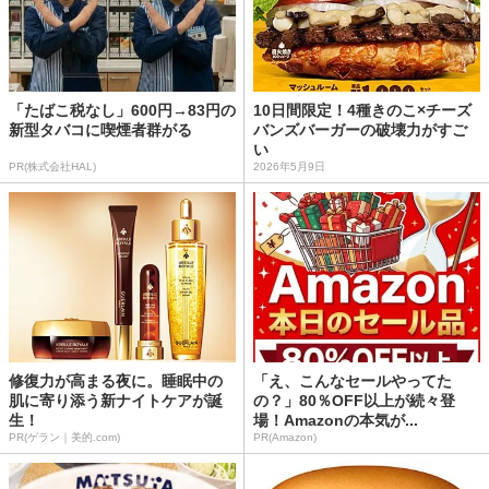
「たばこ税なし」600円→83円の
10日間限定！4種きのこ×チーズ
新型タバコに喫煙者群がる
バンズバーガーの破壊力がすご
い
PR(株式会社HAL)
2026年5月9日
修復力が高まる夜に。睡眠中の
「え、こんなセールやってた
肌に寄り添う新ナイトケアが誕
の？」80％OFF以上が続々登
生！
場！Amazonの本気が...
PR(ゲラン｜美的.com)
PR(Amazon)