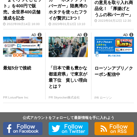
の意見を取り入れ商
ト」を400円で販
バーガー」陸奥湾の
品化！ 「厚揚げと
売。全世界400店舗
ホタテを使ったフラ
うふの和バーガー」
達成を記念
イが贅沢に3つ！
2023年04月12日 12:30
2022年09月14日 16:00
2023年01月12日 13:10
AD
AD
AD
最短5分で接続
「日本で最も豊かな
ローソンアプリ／ク
都道府県」で東京が
ーポン配信中
最下位 貧しい理由
とは？
PR LotusFlare Inc
PR Skyrocket株式会社
PR ローソン
公式アカウントをフォローして最新情報を手に入れよう