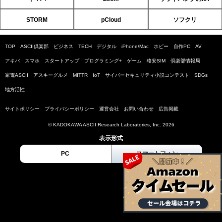
STORM
pCloud
ソフクリ
TOP
ASCII倶楽部
ビジネス
TECH
デジタル
iPhone/Mac
ホビー
自作PC
AV
アキバ
スマホ
スタートアップ
プログラミング+
ゲーム
格安SIM
倶楽部情報局
家電ASCII
アスキーグルメ
MITTR
IoT
サイバーセキュリティ小説コンテスト
SDGs
地方活性
サイトポリシー
プライバシーポリシー
運営会社
お問い合わせ
広告掲載
© KADOKAWA ASCII Research Laboratories, Inc. 2026
表示形式
PC
スマートフォン