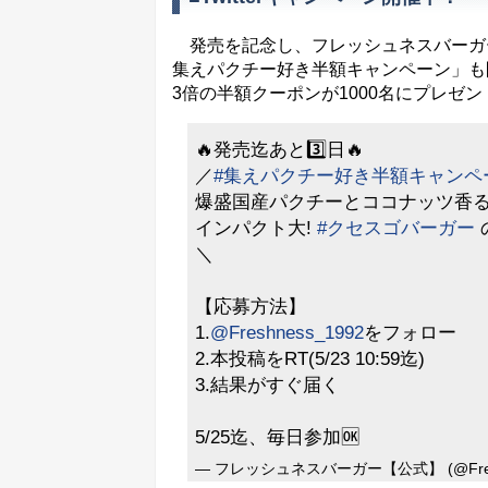
発売を記念し、フレッシュネスバーガーの公式T
集えパクチー好き半額キャンペーン」も
3倍の半額クーポンが1000名にプレゼン
🔥発売迄あと3️⃣日🔥
／
#集えパクチー好き半額キャンペ
爆盛国産パクチーとココナッツ香
インパクト大!
#クセスゴバーガー
＼
【応募方法】
1.
@Freshness_1992
をフォロー
2.本投稿をRT(5/23 10:59迄)
3.結果がすぐ届く
5/25迄、毎日参加🆗
— フレッシュネスバーガー【公式】 (@Fresh