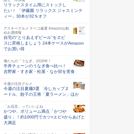
リラックスタイム用にストックし
たい！ 「伊藤園 リラックス ジャスミンテ
ィー」30本が32％オフ
アスキーグルメ ナベコ厳選 Amazonお勧
めお酒情報
自宅の“とりあえずビール”をヱビ
スに昇格しましょう 24本ケースがAmazon
でお買い得
俺たちの「うなぎ」2026年！
牛丼チェーンのうなぎ食べ比べ！
吉野家・すき家・松屋・なか卯を実食
今週の注目グルメ
今週の注目夏麺3選 冷しカップヌ
ードル、餃子の王将「夏ラーメン」ほか
「お花見」っていいよね
かつや、ボリューム満点「かつや
盛り」！約1000円でカツ×エビ×からあげと
大満足