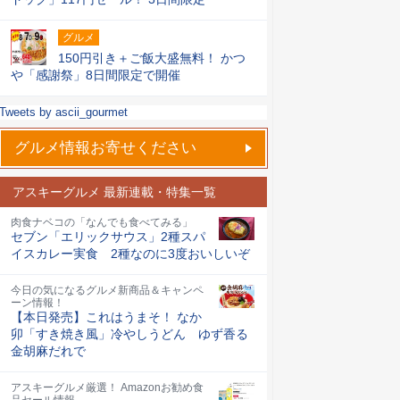
グルメ
150円引き＋ご飯大盛無料！ かつ
や「感謝祭」8日間限定で開催
Tweets by ascii_gourmet
グルメ情報お寄せください
アスキーグルメ 最新連載・特集一覧
肉食ナベコの「なんでも食べてみる」
セブン「エリックサウス」2種スパ
イスカレー実食 2種なのに3度おいしいぞ
今日の気になるグルメ新商品＆キャンペ
ーン情報！
【本日発売】これはうまそ！ なか
卯「すき焼き風」冷やしうどん ゆず香る
金胡麻だれで
アスキーグルメ厳選！ Amazonお勧め食
品セール情報