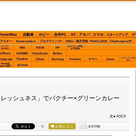
Phone/Mac
自動車
ホビー
自作PC
AV
アキバ
スマホ
ゲ
スタートアップ
アスキー
TeamLeaders
プログラミング+
SDGs
地方活性
PUACL2026
ChallengersJP
パソコン
ゲーミングPC
MSI
ASUS
HP
STORM
SEVEN
ASRock
HUAWEI
ViewSonic
Belkin
ソフトバンクの
Dropbox
CData
Backlog
Fortinet
ヤマハ
Zoom
ORACOM
IoT
brand
pCloud
new ME!
レッシュネス」でパクチー×グリーンカレー
文● ASCII
お気に入り
一覧