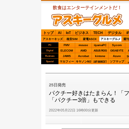
飲食はエンターテインメントだ！
ASCIIグルメ
トップ
AI
IoT
ビジネス
TECH
デジタル
i
アスキーキッズ
格安SIM
家電ASCII
アスキーグルメ
週刊
FMV
mouse
iiyamaPC
Sycom
PC
ELECOM
AMD
ASUS ROG
Digital
GIGABYTE
JAWS
Acrobat
kintone
Azure
Business
S
JAPANNEXT
マカフィー
キヤノンMJ
ソフマップ
Special
25日発売
パクチー好きはたまらん！「フ
「パクチー3倍」もできる
2022年05月22日 16時00分更新