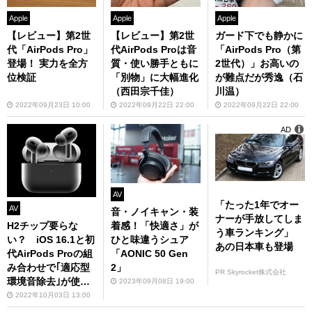
Apple
Apple
Apple
ガード下でも静かに
【レビュー】第2世
【レビュー】第2世
「AirPods Pro（第
代「AirPods Pro」
代AirPods Proは音
2世代）」お高いの
登場！ 実力を全方
質・使い勝手ともに
が難点だが秀逸（石
位検証
「別物」に大幅進化
川温）
（西田宗千佳）
2022年09月22日 22:00
2022年09月23日 10:00
2022年09月22日 22:00
AD
AV
「たった1年でオー
AV
音・ノイキャン・装
ナーが手放してしま
H2チップ要らな
着感！「快適さ」が
う車ランキング」
い？ iOS 16.1と初
ひと味違うシュア
あの日本車も登場
代AirPods Proの組
「AONIC 50 Gen
み合わせで｢適応型
2」
PR Skyrocket株式会社
環境音除去｣が使え
2023年09月08日 19:00
る可能性
2022年10月03日 13:00