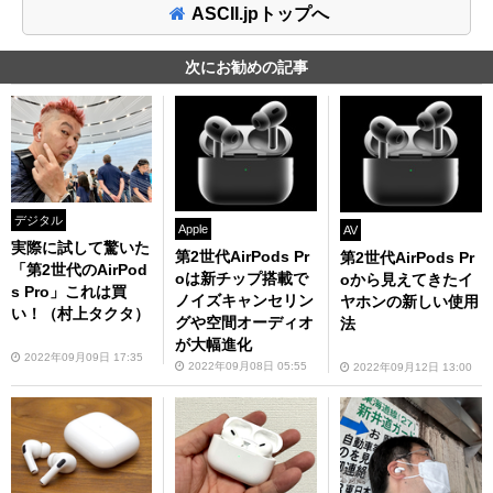
ASCII.jpトップへ
次にお勧めの記事
デジタル
Apple
AV
実際に試して驚いた
第2世代AirPods Pr
第2世代AirPods Pr
「第2世代のAirPod
oは新チップ搭載で
oから見えてきたイ
s Pro」これは買
ノイズキャンセリン
ヤホンの新しい使用
い！（村上タクタ）
グや空間オーディオ
法
が大幅進化
2022年09月09日 17:35
2022年09月08日 05:55
2022年09月12日 13:00