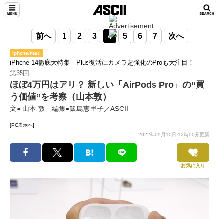
前へ
1
2
3
4
5
6
7
次へ
iphone/mac
iPhone 14徹底大特集 Plus復活にカメラ超強化のProも大注目！
―
第35回
ほぼ4万円はアリ？ 新しい「AirPods Pro」の“買
う価値”を考察（山本敦）
文● 山本 敦 編集●飯島恵里子／ASCII
[PC表示へ]
2022年09月10日 12時00分更新
お気に入り