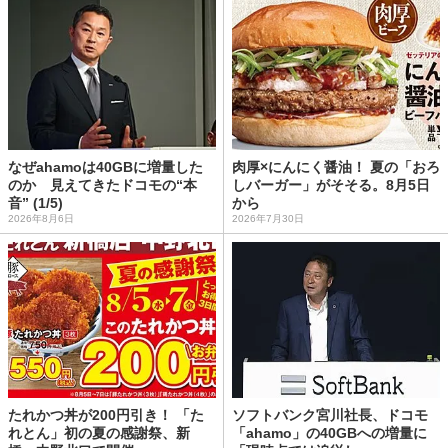
なぜahamoは40GBに増量した
肉厚×にんにく醤油！ 夏の「おろ
のか 見えてきたドコモの“本
しバーガー」がそそる。8月5日
音” (1/5)
から
2026年8月6日
2026年7月30日
たれかつ丼が200円引き！ 「た
ソフトバンク宮川社長、ドコモ
れとん」初の夏の感謝祭、新
「ahamo」の40GBへの増量に