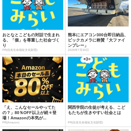
おとなとこどもの対話で生まれ
熊本にエアコン300台即日納品、
る、「個」を尊重した社会づく
ビックカメラに称賛「大ファイ
り
ンプレー」
PR(住友生命福祉文化財団)
2026年7月30日
「え、こんなセールやってた
関西学院の生徒が考える、こど
の？」80％OFF以上が続々登
もたちが生きやすい社会とは
場！Amazonの本気が...
PR(Amazon)
PR(住友生命福祉文化財団)