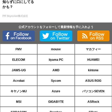
知らずに口にしてる
かも？
PR Skyrocket株式会社
公式アカウントをフォローして最新情報を手に入れよう
FMV
mouse
マカフィー
ELECOM
iiyama PC
HUAWEI
JAWS-UG
AMD
kintone
Acrobat
Sycom
ASUS ROG
キヤノンMJ
Azure
パソコンSEVEN
MSI
GIGABYTE
ASRock