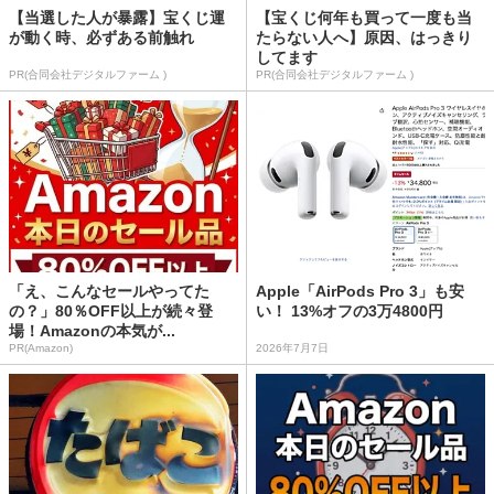
【当選した人が暴露】宝くじ運
【宝くじ何年も買って一度も当
が動く時、必ずある前触れ
たらない人へ】原因、はっきり
してます
PR(合同会社デジタルファーム )
PR(合同会社デジタルファーム )
「え、こんなセールやってた
Apple「AirPods Pro 3」も安
の？」80％OFF以上が続々登
い！ 13%オフの3万4800円
場！Amazonの本気が...
PR(Amazon)
2026年7月7日