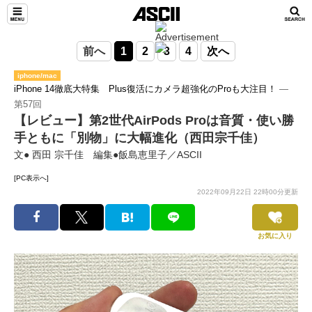
前へ
1
2
3
4
次へ
iphone/mac
iPhone 14徹底大特集 Plus復活にカメラ超強化のProも大注目！
―
第57回
【レビュー】第2世代AirPods Proは音質・使い勝
手ともに「別物」に大幅進化（西田宗千佳）
文● 西田 宗千佳 編集●飯島恵里子／ASCII
[PC表示へ]
2022年09月22日 22時00分更新
お気に入り