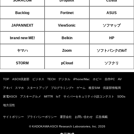
SORACOM
Dropbox
CData
Backlog
Fortinet
ASUS
JAPANNEXT
ViewSonic
ソフマップ
brand new ME!
Belkin
HP
ヤマハ
Zoom
ソフトバンクのIoT
STORM
pCloud
ソフクリ
TOP
ASCII倶楽部
ビジネス
TECH
デジタル
iPhone/Mac
ホビー
自作PC
AV
アキバ
スマホ
スタートアップ
プログラミング+
ゲーム
格安SIM
倶楽部情報局
家電ASCII
アスキーグルメ
MITTR
IoT
サイバーセキュリティ小説コンテスト
SDGs
地方活性
サイトポリシー
プライバシーポリシー
運営会社
お問い合わせ
広告掲載
© KADOKAWA ASCII Research Laboratories, Inc. 2026