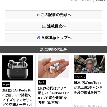
この記事の先頭へ
連載目次へ
ASCII.jpトップへ
次にお勧めの記事
ビジネス
日本ではYouTube
Apple
Apple
が地上波1チャンネ
ほぼ4万円はアリ？
第2世代AirPods Pr
ル分の価値を持つ
新しい「AirPods Pr
oは新チップ搭載で
o」の“買う価値”を
ノイズキャンセリン
考察（山本敦）
グや空間オーディオ
2023年01月14日 15:00