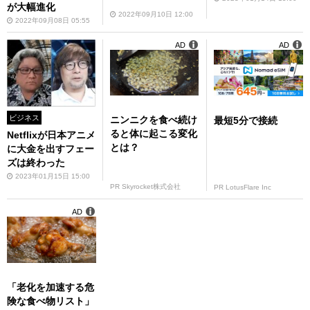
が大幅進化
2022年09月10日 12:00
2022年09月08日 05:55
AD
AD
ビジネス
ニンニクを食べ続け
最短5分で接続
ると体に起こる変化
Netflixが日本アニメ
とは？
に大金を出すフェー
ズは終わった
2023年01月15日 15:00
PR Skyrocket株式会社
PR LotusFlare Inc
AD
「老化を加速する危
険な食べ物リスト」