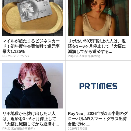
マイルが超たまるビジネスカー
リボ払い50万円以上の人は、返
ド！初年度年会費無料で還元率
済を3～6ヶ月停止して『大幅に
最大1.125%
減額してから返済する...
PR(クレディセゾン)
PR(渋谷法務総合事務所)
リボ地獄から抜け出したい人
RayNeo、2026年第1四半期のグ
は、返済を3～6ヶ月停止して
ローバルARスマートグラス出荷
『大幅に減額してから返済す...
台数でNo....
PR(渋谷法務総合事務所)
2026年7月6日