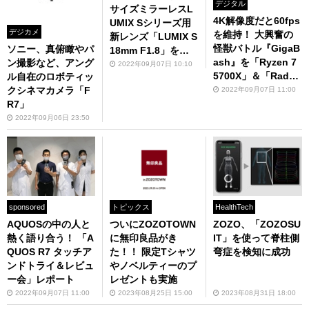
デジタル
サイズミラーレスL
4K解像度だと60fps
UMIX Sシリーズ用
デジカメ
を維持！ 大興奮の
新レンズ「LUMIX S
怪獣バトル『GigaB
ソニー、真俯瞰やパ
18mm F1.8」を発
ash』を「Ryzen 7
ン撮影など、アング
表
2022年09月07日 10:10
5700X」＆「Radeo
ル自在のロボティッ
n RX 6700 XT」で
クシネマカメラ「F
2022年09月07日 11:00
遊んでみた
R7」
2022年09月06日 23:50
sponsored
トピックス
HealthTech
AQUOSの中の人と
ついにZOZOTOWN
ZOZO、「ZOZOSU
熱く語り合う！ 「A
に無印良品がき
IT」を使って脊柱側
QUOS R7 タッチア
た！！ 限定Tシャツ
弯症を検知に成功
ンドトライ＆レビュ
やノベルティーのプ
ー会」レポート
レゼントも実施
2022年09月07日 11:00
2023年08月25日 15:00
2023年08月31日 18:00