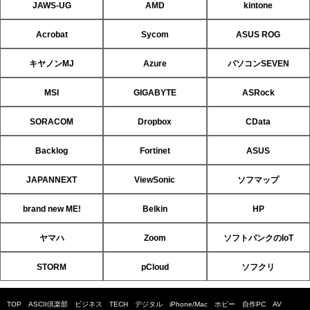
JAWS-UG
AMD
kintone
Acrobat
Sycom
ASUS ROG
キヤノンMJ
Azure
パソコンSEVEN
MSI
GIGABYTE
ASRock
SORACOM
Dropbox
CData
Backlog
Fortinet
ASUS
JAPANNEXT
ViewSonic
ソフマップ
brand new ME!
Belkin
HP
ヤマハ
Zoom
ソフトバンクのIoT
STORM
pCloud
ソフクリ
TOP
ASCII倶楽部
ビジネス
TECH
デジタル
iPhone/Mac
ホビー
自作PC
AV