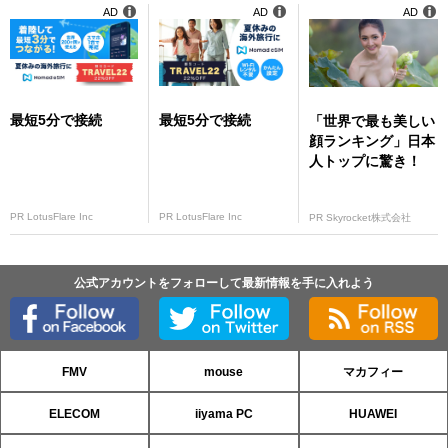
AD
AD
AD
最短5分で接続
最短5分で接続
「世界で最も美しい
顔ランキング」日本
人トップに驚き！
PR LotusFlare Inc
PR LotusFlare Inc
PR Skyrocket株式会社
公式アカウントをフォローして最新情報を手に入れよう
FMV
mouse
マカフィー
ELECOM
iiyama PC
HUAWEI