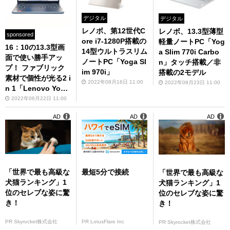
デジタル
デジタル
レノボ、第12世代C
レノボ、13.3型薄型
sponsored
ore i7-1280P搭載の
軽量ノートPC「Yog
16：10の13.3型画
14型ウルトラスリム
a Slim 770i Carbo
面で使い勝手アッ
ノートPC「Yoga Sl
n」タッチ搭載／非
プ！ ファブリック
im 970i」
搭載の2モデル
素材で個性が光る2 i
2022年08月16日 11:00
2022年08月23日 11:00
n 1「Lenovo Yoga
670 (AMD)」レビュ
2022年06月22日 11:00
ー
AD
AD
AD
「世界で最も高級な
最短5分で接続
「世界で最も高級な
犬猫ランキング」1
犬猫ランキング」1
位のセレブな姿に驚
位のセレブな姿に驚
き！
き！
PR Skyrocket株式会社
PR LotusFlare Inc
PR Skyrocket株式会社