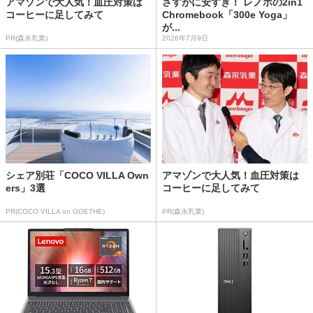
アマゾンで大人気！血圧対策は
さすがに安すぎ！ レノボの2in1
コーヒーに足してみて
Chromebook「300e Yoga」
が...
PR(森永乳業)
2026年7月9日
シェア別荘「COCO VILLA Own
アマゾンで大人気！血圧対策は
ers」3選
コーヒーに足してみて
PR(COCO VILLA on GOETHE)
PR(森永乳業)