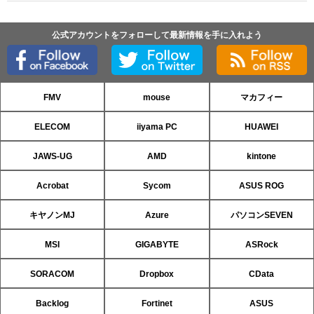
公式アカウントをフォローして最新情報を手に入れよう
FMV
mouse
マカフィー
ELECOM
iiyama PC
HUAWEI
JAWS-UG
AMD
kintone
Acrobat
Sycom
ASUS ROG
キヤノンMJ
Azure
パソコンSEVEN
MSI
GIGABYTE
ASRock
SORACOM
Dropbox
CData
Backlog
Fortinet
ASUS