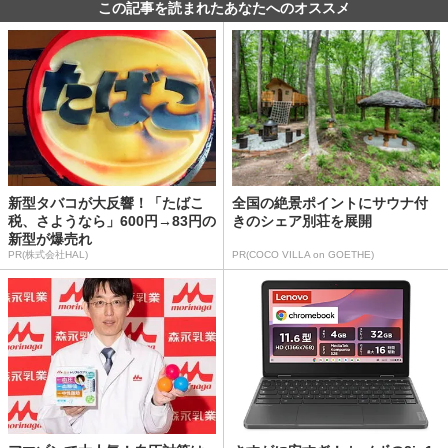
この記事を読まれたあなたへのオススメ
新型タバコが大反響！「たばこ
全国の絶景ポイントにサウナ付
税、さようなら」600円→83円の
きのシェア別荘を展開
新型が爆売れ
PR(株式会社HAL)
PR(COCO VILLA on GOETHE)