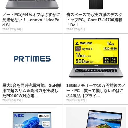
ノートPCが44％オフはさすがに
省スペースでも実力派のデスク
見逃せない！ Lenovo「IdeaPa
トップPC。Core i7-14700搭載
d Sl...
「Dell...
2026年7月10日
2026年5月8日
最大5台を同時充電可能、GaN採
16GBメモリーで10万円前後のノ
用で超スリム＆高出力を実現し
ートPC 買って損しないのはこ
たPD100W対応電...
の4製品【プライ...
2026年5月15日
2026年7月12日