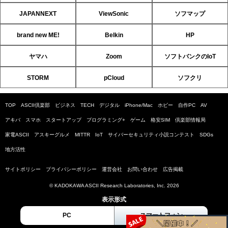
JAPANNEXT
ViewSonic
ソフマップ
brand new ME!
Belkin
HP
ヤマハ
Zoom
ソフトバンクのIoT
STORM
pCloud
ソフクリ
TOP
ASCII倶楽部
ビジネス
TECH
デジタル
iPhone/Mac
ホビー
自作PC
AV
アキバ
スマホ
スタートアップ
プログラミング+
ゲーム
格安SIM
倶楽部情報局
家電ASCII
アスキーグルメ
MITTR
IoT
サイバーセキュリティ小説コンテスト
SDGs
地方活性
サイトポリシー
プライバシーポリシー
運営会社
お問い合わせ
広告掲載
© KADOKAWA ASCII Research Laboratories, Inc. 2026
表示形式
PC
スマートフォン