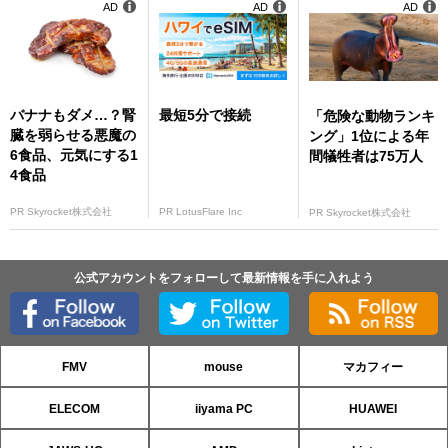
AD
AD
AD
バナナもダメ…？腎
最短5分で接続
「危険な動物ランキ
臓を弱らせる悪魔の
ング」1位による年
6食品、元気にする1
間犠牲者は75万人
4食品
PR Skyrocket株式会社
PR LotusFlare Inc
PR Skyrocket株式会社
公式アカウントをフォローして最新情報を手に入れよう
FMV
mouse
マカフィー
ELECOM
iiyama PC
HUAWEI