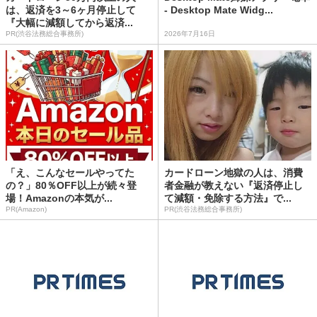
は、返済を3～6ヶ月停止して
- Desktop Mate Widg...
『大幅に減額してから返済...
PR(渋谷法務総合事務所)
2026年7月16日
「え、こんなセールやってた
カードローン地獄の人は、消費
の？」80％OFF以上が続々登
者金融が教えない『返済停止し
場！Amazonの本気が...
て減額・免除する方法』で...
PR(Amazon)
PR(渋谷法務総合事務所)