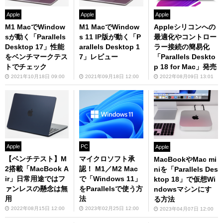
Apple
Apple
Apple
M1 MacでWindow
M1 MacでWindow
Appleシリコンへの
sが動く「Parallels
s 11 IP版が動く「P
最適化やコントロー
Desktop 17」性能
arallels Desktop 1
ラー接続の簡易化
をベンチマークテス
7」レビュー
「Parallels Deskto
トでチェック
p 18 for Mac」発売
2021年10月18日 09:00
2021年09月18日 12:00
2022年08月09日 13:01
Apple
PC
Apple
【ベンチテスト】M
マイクロソフト承
MacBookやMac mi
2搭載「MacBook A
認！ M1／M2 Mac
niを「Parallels Des
ir」日常用途ではフ
で「Windows 11」
ktop 18」で仮想Wi
ァンレスの懸念は無
をParallelsで使う方
ndowsマシンにす
用
法
る方法
2022年08月15日 12:00
2023年02月25日 12:00
2023年04月07日 12:00