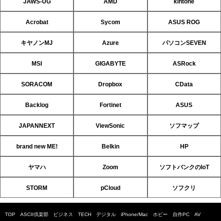
JAWS-UG
AMD
kintone
Acrobat
Sycom
ASUS ROG
キヤノンMJ
Azure
パソコンSEVEN
MSI
GIGABYTE
ASRock
SORACOM
Dropbox
CData
Backlog
Fortinet
ASUS
JAPANNEXT
ViewSonic
ソフマップ
brand new ME!
Belkin
HP
ヤマハ
Zoom
ソフトバンクのIoT
STORM
pCloud
ソフクリ
TOP
ASCII倶楽部
ビジネス
TECH
デジタル
iPhone/Mac
ホビー
自作PC
AV