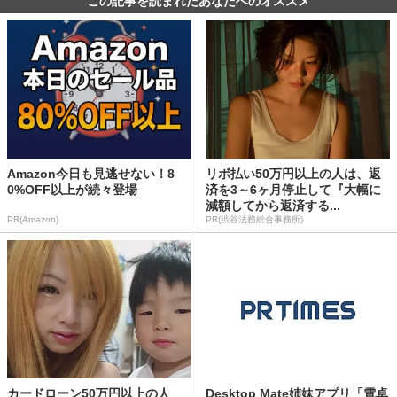
この記事を読まれたあなたへのオススメ
Amazon今日も見逃せない！8
リボ払い50万円以上の人は、返
0%OFF以上が続々登場
済を3～6ヶ月停止して『大幅に
減額してから返済する...
PR(Amazon)
PR(渋谷法務総合事務所)
カードローン50万円以上の人
Desktop Mate姉妹アプリ「電卓