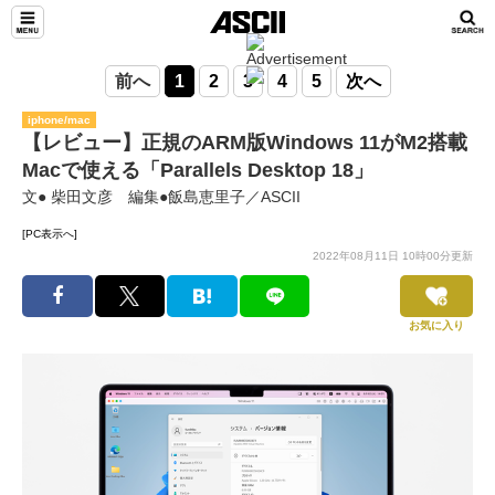
前へ
1
2
3
4
5
次へ
iphone/mac
【レビュー】正規のARM版Windows 11がM2搭載
Macで使える「Parallels Desktop 18」
文● 柴田文彦 編集●飯島恵里子／ASCII
[PC表示へ]
2022年08月11日 10時00分更新
お気に入り