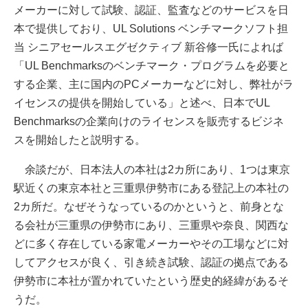
メーカーに対して試験、認証、監査などのサービスを日
本で提供しており、UL Solutions ベンチマークソフト担
当 シニアセールスエグゼクティブ 新谷修一氏によれば
「UL Benchmarksのベンチマーク・プログラムを必要と
する企業、主に国内のPCメーカーなどに対し、弊社がラ
イセンスの提供を開始している」と述べ、日本でUL
Benchmarksの企業向けのライセンスを販売するビジネ
スを開始したと説明する。
余談だが、日本法人の本社は2カ所にあり、1つは東京
駅近くの東京本社と三重県伊勢市にある登記上の本社の
2カ所だ。なぜそうなっているのかというと、前身とな
る会社が三重県の伊勢市にあり、三重県や奈良、関西な
どに多く存在している家電メーカーやその工場などに対
してアクセスが良く、引き続き試験、認証の拠点である
伊勢市に本社が置かれていたという歴史的経緯があるそ
うだ。