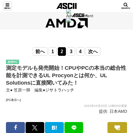
前へ
1
2
3
4
次へ
自作PC
測定モデルも発売開始！CPUやPCの本当の総合性
能を計測できるUL Procyonとは何か、UL
Solutionsに直接聞いてみた！
文● 笠原一輝 編集●
ジサトラハッチ
[PC表示へ]
2022年10月20日 11時00分更新
提供: 日本AMD