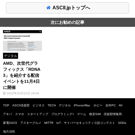
ASCII.jpトップへ
次にお勧めの記事
デジタル
AMD、次世代グラ
フィックス「RDNA
3」を紹介する配信
イベントを11月4日
に開催
2022年10月21日 18:40
TOP
ASCII倶楽部
ビジネス
TECH
デジタル
iPhone/Mac
ホビー
自作PC
AV
アキバ
スマホ
スタートアップ
プログラミング+
ゲーム
格安SIM
倶楽部情報局
家電ASCII
アスキーグルメ
MITTR
IoT
サイバーセキュリティ小説コンテスト
SDGs
地方活性