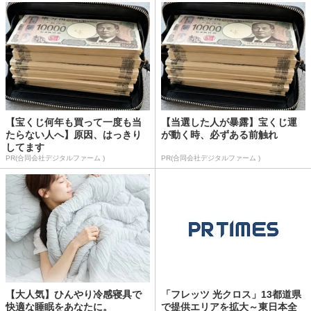
【宝くじ何年も買って一度も当
【当選した人が暴露】宝くじ運
たらない人へ】原因、はっきり
が動く時、必ずある前触れ
してます
PR(合同会社デジタルファーム )
PR(合同会社デジタルファーム )
【大人気】ひんやり冷感寝具で
「フレッツ 光クロス」13都道県
快適な睡眠をあなたに。
で提供エリアを拡大～東日本全