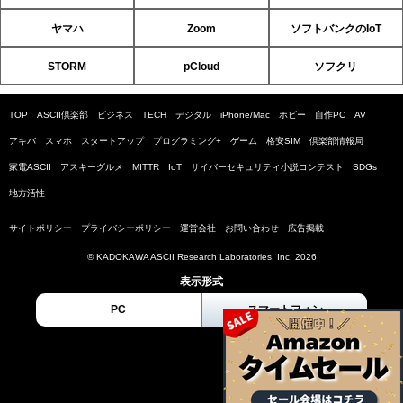
ヤマハ
Zoom
ソフトバンクのIoT
STORM
pCloud
ソフクリ
TOP
ASCII倶楽部
ビジネス
TECH
デジタル
iPhone/Mac
ホビー
自作PC
AV
アキバ
スマホ
スタートアップ
プログラミング+
ゲーム
格安SIM
倶楽部情報局
家電ASCII
アスキーグルメ
MITTR
IoT
サイバーセキュリティ小説コンテスト
SDGs
地方活性
サイトポリシー
プライバシーポリシー
運営会社
お問い合わせ
広告掲載
© KADOKAWA ASCII Research Laboratories, Inc. 2026
表示形式
PC
スマートフォン