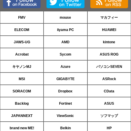
FMV
mouse
マカフィー
ELECOM
iiyama PC
HUAWEI
JAWS-UG
AMD
kintone
Acrobat
Sycom
ASUS ROG
キヤノンMJ
Azure
パソコンSEVEN
MSI
GIGABYTE
ASRock
SORACOM
Dropbox
CData
Backlog
Fortinet
ASUS
JAPANNEXT
ViewSonic
ソフマップ
brand new ME!
Belkin
HP