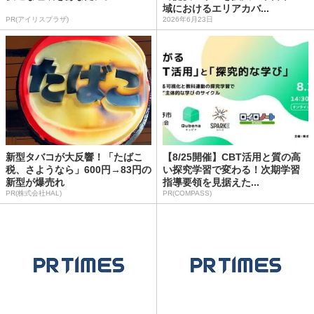
域におけるエリアカバ...
PR(アイリスプラザ)
2026年6月23日
新型タバコが大反響！「たばこ
【8/25開催】CBT活用と質の高
税、さようなら」600円→83円の
い探究学習で変わる！次期学習
新型が爆売れ
指導要領を見据えた...
PR(株式会社HAL)
PR(COMPASS)