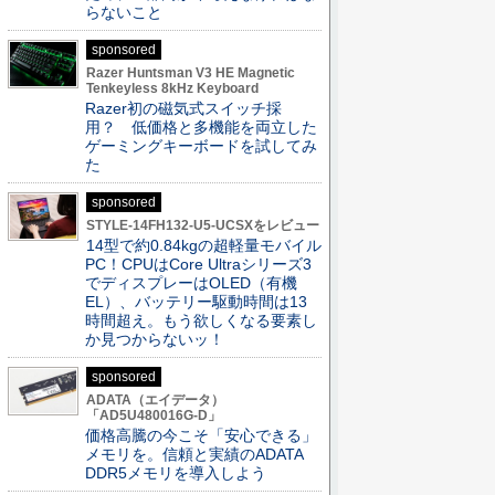
らないこと
sponsored
Razer Huntsman V3 HE Magnetic
Tenkeyless 8kHz Keyboard
Razer初の磁気式スイッチ採
用？ 低価格と多機能を両立した
ゲーミングキーボードを試してみ
た
sponsored
STYLE-14FH132-U5-UCSXをレビュー
14型で約0.84kgの超軽量モバイル
PC！CPUはCore Ultraシリーズ3
でディスプレーはOLED（有機
EL）、バッテリー駆動時間は13
時間超え。もう欲しくなる要素し
か見つからないッ！
sponsored
ADATA（エイデータ）
「AD5U480016G-D」
価格高騰の今こそ「安心できる」
メモリを。信頼と実績のADATA
DDR5メモリを導入しよう