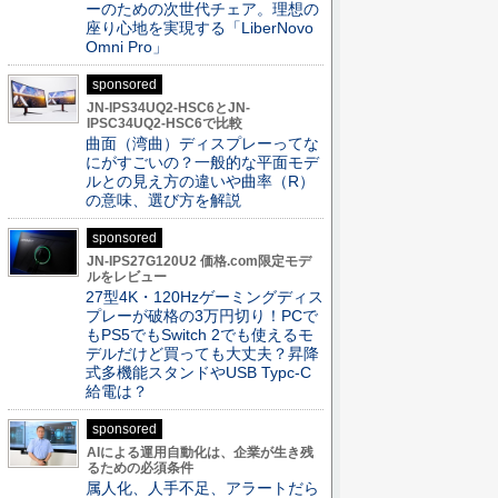
ーのための次世代チェア。理想の
座り心地を実現する「LiberNovo
Omni Pro」
sponsored
JN-IPS34UQ2-HSC6とJN-
IPSC34UQ2-HSC6で比較
曲面（湾曲）ディスプレーってな
にがすごいの？一般的な平面モデ
ルとの見え方の違いや曲率（R）
の意味、選び方を解説
sponsored
JN-IPS27G120U2 価格.com限定モデ
ルをレビュー
27型4K・120Hzゲーミングディス
プレーが破格の3万円切り！PCで
もPS5でもSwitch 2でも使えるモ
デルだけど買っても大丈夫？昇降
式多機能スタンドやUSB Typc-C
給電は？
sponsored
AIによる運用自動化は、企業が生き残
るための必須条件
属人化、人手不足、アラートだら