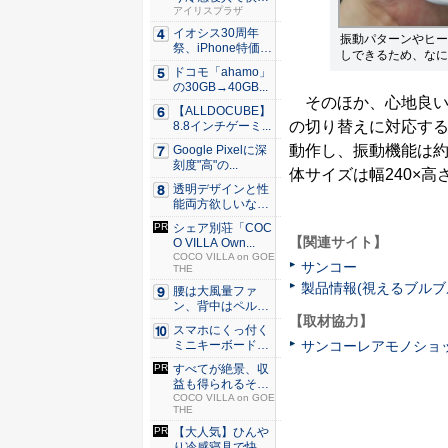
な睡眠を...
アイリスプラザ
イオシス30周年
振動パターンやヒー
祭、iPhone特価品
しできるため、なに
を...
ドコモ「ahamo」
の30GB→40GB...
そのほか、心地良い
【ALLDOCUBE】
の切り替えに対応する
8.8インチゲーミ...
動作し、振動機能は約
Google Pixelに深
刻度"高"の...
体サイズは幅240×高さ
透明デザインと性
能両方欲しいな
ら。LDA...
シェア別荘「COC
【関連サイト】
O VILLA Own...
COCO VILLA on GOE
サンコー
THE
製品情報(視えるブルブ
腰は大風量ファ
ン、背中はペルチ
【取材協力】
ェ冷却。ダ...
スマホにくっ付く
サンコーレアモノショ
ミニキーボード！
触ってわ...
すべてが絶景、収
益も得られるその
仕組みと...
COCO VILLA on GOE
THE
【大人気】ひんや
り冷感寝具で快適