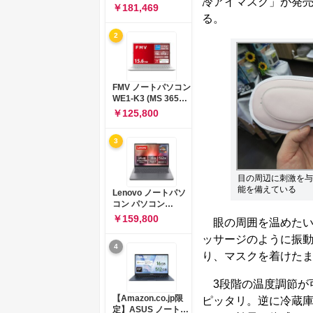
冷アイマスク」が発売
コン 15-fd 15.6イン
￥181,469
チ インテル Core 5
る。
120U メモリ16GB
2
SSD512GB
Windows 11
Microsoft Office
2024搭載 WPS
Office搭載 カメラシ
FMV ノートパソコン
ャッター 指紋認証 薄
WE1-K3 (MS 365
型 Copilotキー搭載
Personal/Copilotキ
￥125,800
ナチュラルシルバー
ー搭載/Win 11/15.6
(BJ0M5PA-AAAI)
型/Core
3
i5/16GB/SSD
512GB/ホワイト)
FMVWK3E15W_AZ
目の周辺に刺激を与
能を備えている
Lenovo ノートパソ
コン パソコン
IdeaPad Slim 3 14.0
￥159,800
眼の周囲を温めたい
インチ AMD
Ryzen™ 5 8640HS
ッサージのように振
4
メモリ16GB
り、マスクを着けた
SSD512GB
Microsoft 365 試用
版 Windows11 バッ
3段階の温度調節が
テリー駆動12.6時間
【Amazon.co.jp限
ピッタリ。逆に冷蔵
重量1.39kg ルナグレ
定】ASUS ノートパ