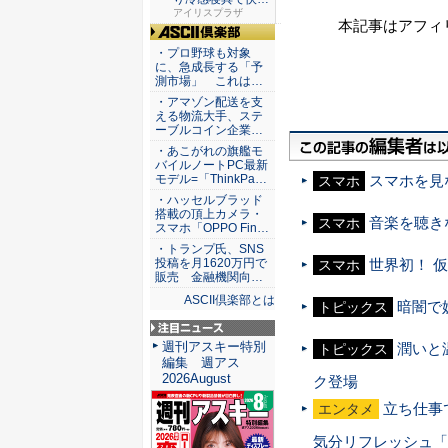
な睡眠を...
アイリスプラザ
本記事はアフィ
ASCII倶楽部
・プロ野球も対象
に、急成長する「予
測市場」 これは…
・アマゾン配送を支
える物流大手、ステ
ーブルコイン企業…
・あこがれの旗艦モ
バイルノートPC最新
モデル=「ThinkPa…
スマホを見
スマホ
・ハッセルブラッド
搭載の頂上カメラ・
音楽を聴きな
スマホ
スマホ「OPPO Fin…
・トランプ氏、SNS
世界初！ 仮
投稿を月1620万円で
スマホ
販売 金融機関向…
ASCII倶楽部とは
暗闇で
トピックス
注目ニュース
週刊アスキー特別
潤いと
トピックス
編集 週アス
2026August
ク登場
立ち仕事
エンタメ
気分リフレッシュ「