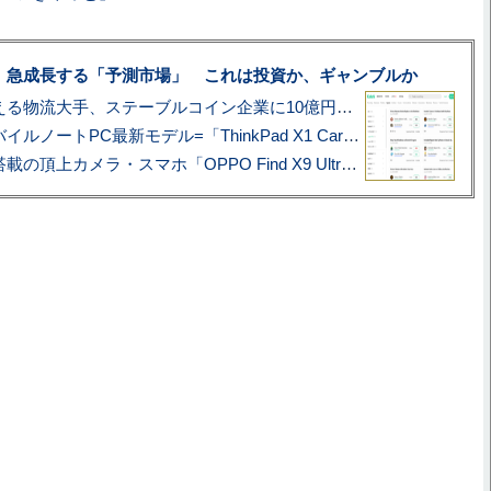
、急成長する「予測市場」 これは投資か、ギャンブルか
アマゾン配送を支える物流大手、ステーブルコイン企業に10億円投資のワケ
あこがれの旗艦モバイルノートPC最新モデル=「ThinkPad X1 Carbon Gen 14 Aura Edition」実機レビュー
ハッセルブラッド搭載の頂上カメラ・スマホ「OPPO Find X9 Ultra」実写レビュー=プロが本気で徹底撮影しました!!