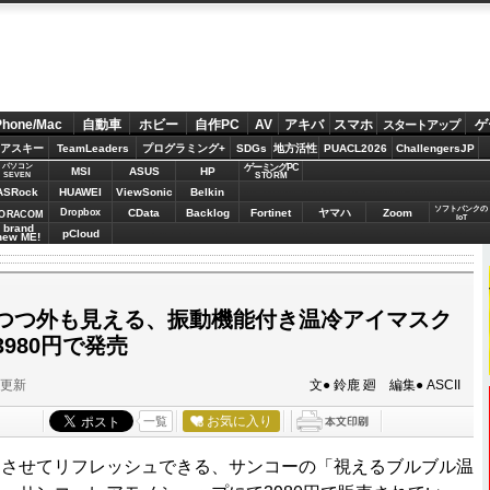
Phone/Mac
自動車
ホビー
自作PC
AV
アキバ
スマホ
ゲ
スタートアップ
アスキー
TeamLeaders
プログラミング+
SDGs
地方活性
PUACL2026
ChallengersJP
パソコン
ゲーミングPC
MSI
ASUS
HP
STORM
SEVEN
ASRock
HUAWEI
ViewSonic
Belkin
ソフトバンクの
Dropbox
CData
Backlog
Fortinet
ヤマハ
Zoom
ORACOM
IoT
brand
pCloud
new ME!
つつ外も見える、振動機能付き温冷アイマスク
980円で発売
分更新
文● 鈴鹿 廻 編集● ASCII
お気に入り
一覧
させてリフレッシュできる、サンコーの「視えるブルブル温