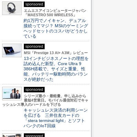
sponsored
エムエスアイコンピュータージャパン
「MAESTRO 500 WIRELESS」
約1万円でノイキャン、デュアル
接続ってマジ？ MSIのゲーミング
ヘッドセットのコスパがどうかし
ている
sponsored
MSI「Prestige 13 AI+ A3M」レビュー
13インチビジネスノートの理想を
詰め込んだ新型、Core Ultra 9
386H搭載で、サイズと重量、性
能、バッテリー駆動時間のバラン
スが絶妙だった
sponsored
シリーズ最小・最軽量、申し込みから
最短4営業日。モバイル通信対応でキャ
ッシュレス導入のハードルを下げる
キャッシュレス決済の利用シーン
を広げる 三井住友カードの
「stera terminal light」とソフト
バンクのIoT回線
sponsored