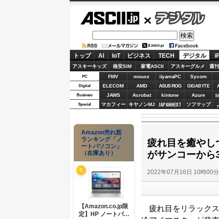
ASCII.jp
デジタル
トップ
AI
IoT
ビジネス
TECH
デジタル
i
アスキーキッズ
格安SIM
家電ASCII
アスキーグルメ
週刊
FMV
mouse
iiyamaPC
Sycom
PC
ELECOM
AMD
ASUS ROG
Digital
GIGABYTE
JAWS
Acrobat
kintone
Azure
Business
S
JAPANNEXT
マカフィー
キヤノンMJ
ソフマップ
Special
Amazon売れ筋
ランキング「ノ
疲れ目を癒やし
ートパソコン」
がサンコーから3
（在庫あり）
1
2022年07月16日 10時00
【Amazon.co.jp限
疲れ目をリラックス
定】HP ノートパソ