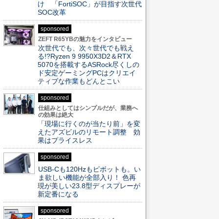
け 「FortiSOC」が目指す次世代
SOC改革
sponsored
ZEFT R65YBの魅力をインタビュー
次世代でも、次々世代でも戦え
る!?Ryzen 9 9950X3D2＆RTX
5070を搭載するASRock尽くしの
ド安定ゲーミングPCはクリエイ
ティブな作業もどんとこい
sponsored
仕組みとしてはシンプルだが、業務へ
の効果は絶大
「現場に行くのが当たり前」を変
えたアズビルのリモート調整 効
果はプライスレス
sponsored
USB-Cも120Hzもピボットも。い
ま欲しい機能が全部入り！ 色再
現が美しい23.8型ディスプレーが
新定番になる
sponsored