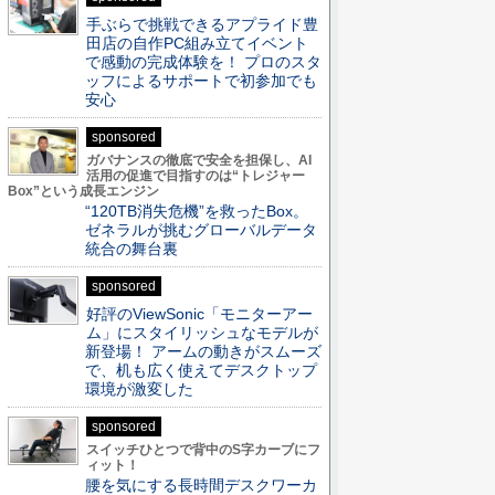
手ぶらで挑戦できるアプライド豊
田店の自作PC組み立てイベント
で感動の完成体験を！ プロのスタ
ッフによるサポートで初参加でも
安心
sponsored
ガバナンスの徹底で安全を担保し、AI
活用の促進で目指すのは“トレジャー
Box”という成長エンジン
“120TB消失危機”を救ったBox。
ゼネラルが挑むグローバルデータ
統合の舞台裏
sponsored
好評のViewSonic「モニターアー
ム」にスタイリッシュなモデルが
新登場！ アームの動きがスムーズ
で、机も広く使えてデスクトップ
環境が激変した
sponsored
スイッチひとつで背中のS字カーブにフ
ィット！
腰を気にする長時間デスクワーカ