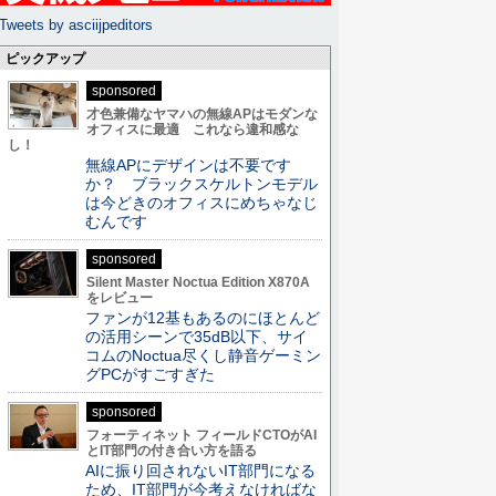
Tweets by asciijpeditors
ピックアップ
sponsored
才色兼備なヤマハの無線APはモダンな
オフィスに最適 これなら違和感な
し！
無線APにデザインは不要です
か？ ブラックスケルトンモデル
は今どきのオフィスにめちゃなじ
むんです
sponsored
Silent Master Noctua Edition X870A
をレビュー
ファンが12基もあるのにほとんど
の活用シーンで35dB以下、サイ
コムのNoctua尽くし静音ゲーミン
グPCがすごすぎた
sponsored
フォーティネット フィールドCTOがAI
とIT部門の付き合い方を語る
AIに振り回されないIT部門になる
ため、IT部門が今考えなければな