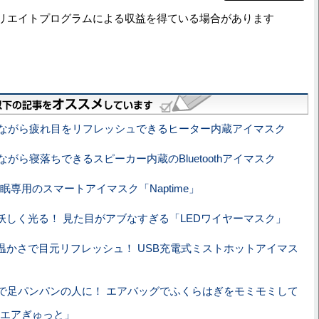
リエイトプログラムによる収益を得ている場合があります
ながら疲れ目をリフレッシュできるヒーター内蔵アイマスク
がら寝落ちできるスピーカー内蔵のBluetoothアイマスク
眠専用のスマートアイマスク「Naptime」
妖しく光る！ 見た目がアブなすぎる「LEDワイヤーマスク」
温かさで目元リフレッシュ！ USB充電式ミストホットアイマス
で足パンパンの人に！ エアバッグでふくらはぎをモミモミして
エアぎゅっと」