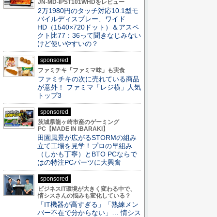
JN-MD-IPST101WHDをレビュー
2万1980円のタッチ対応10.1型モ
バイルディスプレー、ワイド
HD（1540×720ドット）＆アスペ
クト比77：36って聞きなじみない
けど使いやすいの？
sponsored
ファミチキ「ファミマ味」も実食
ファミチキの次に売れている商品
が意外！ ファミマ「レジ横」人気
トップ3
sponsored
茨城県龍ヶ崎市産のゲーミング
PC【MADE IN IBARAKI】
田園風景が広がるSTORMの組み
立て工場を見学！プロの早組み
（しかも丁寧）とBTO PCならで
はの特注PCパーツに大興奮
sponsored
ビジネスIT環境が大きく変わる中で、
情シスさんの悩みも変化している？
「IT機器が高すぎる」「熟練メン
バー不在で分からない」… 情シス