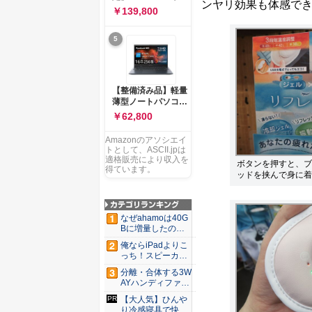
ー 83K9003JJP ノー
ンヤリ効果も体感で
ソコン Vivobook 15
￥139,800
トPC
M1502NAQ 15.6イ
ンチ AMD Ryzen 7
5
170 メモリ16GB
SSD 512GB
Microsoft 365
Personal (24か月版)
搭載 Windows 11 重
【整備済み品】軽量
量1.7kg Wi-Fi 6E ク
薄型ノートパソコン
ワイエットブルー
dynabook G83 ■
￥62,800
M1502NAQ-
13.3型
R7165BUWS
FHD(1920x1080) -
Amazonのアソシエイ
高性能第11世代Core
トとして、ASCII.jpは
i5-1135G7 - メモリ
適格販売により収入を
ボタンを押すと、ブ
16GB - SSD 256GB
得ています。
ッドを挟んで身に着
- Webカメラ -
WiFi&Bluetooth -
USB Type-C - MS
Office 2021 - Win11
なぜahamoは40G
搭載
Bに増量したの
か ...
俺ならiPadよりこ
っち！スピーカー
9個...
分離・合体する3W
AYハンディファ
ン。置...
【大人気】ひんや
り冷感寝具で快適