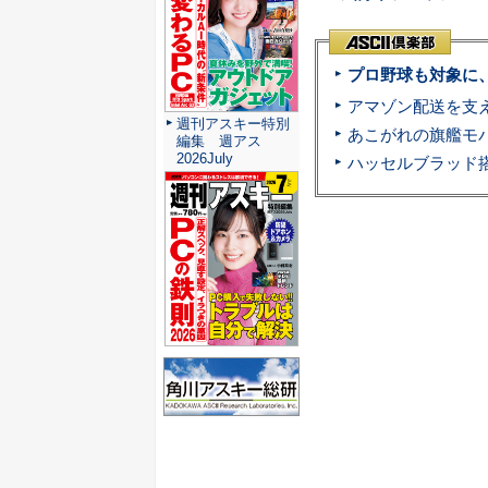
プロ野球も対象に
週刊アスキー特別
編集 週アス
2026July