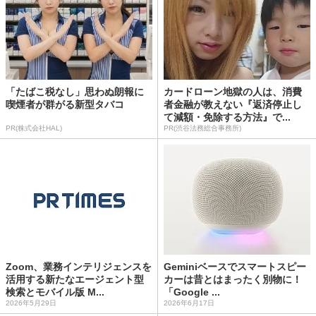
「たばこ税なし」思わぬ朗報に
カードローン地獄の人は、消費
喫煙者が群がる新型タバコ
者金融が教えない『返済停止し
て減額・免除する方法』で...
PR(株式会社HAL)
PR(渋谷法務総合事務所)
Zoom、業務インテリジェンスを
Geminiベースでスマートスピー
活用する新たなエージェント型
カーは昔とはまったく別物に！
検索とモバイル版 M...
「Google ...
2026年5月29日
2026年6月17日