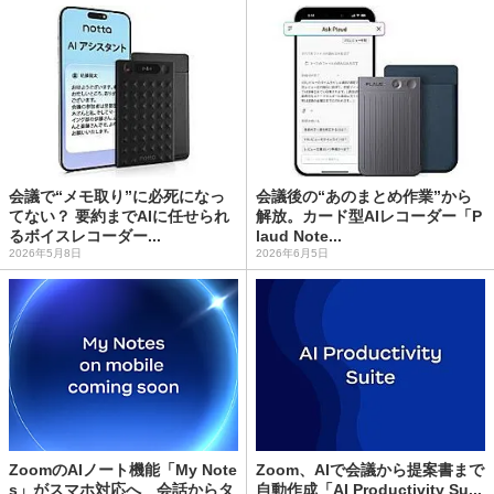
会議で“メモ取り”に必死になっ
会議後の“あのまとめ作業”から
てない？ 要約までAIに任せられ
解放。カード型AIレコーダー「P
るボイスレコーダー...
laud Note...
2026年5月8日
2026年6月5日
ZoomのAIノート機能「My Note
Zoom、AIで会議から提案書まで
s」がスマホ対応へ 会話からタ
自動作成「AI Productivity Su...