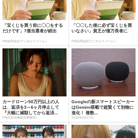
「宝くじを買う前に〇〇をする
「〇〇した後に必ず宝くじを買
だけです」7億当選者が続出
いなさい」貧乏が億万長者に
PR(合同会社デジタルファーム )
PR(合同会社デジタルファーム )
カードローン50万円以上の人
Googleの新スマートスピーカー
は、返済を3～6ヶ月停止して
はGemini搭載で超賢くて別物に
『大幅に減額してから返済...
進化！ 複数...
PR(渋谷法務総合事務所)
2026年6月27日