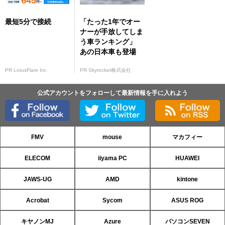
最短5分で接続
「たった1年でオー
ナーが手放してしま
う車ランキング」
あの日本車も登場
PR LotusFlare Inc
PR Skyrocket株式会社
公式アカウントをフォローして最新情報を手に入れよう
FMV
mouse
マカフィー
ELECOM
iiyama PC
HUAWEI
JAWS-UG
AMD
kintone
Acrobat
Sycom
ASUS ROG
キヤノンMJ
Azure
パソコンSEVEN