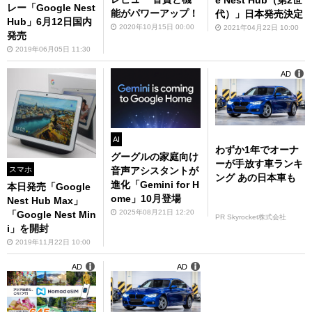
e Nest Hub（第2世
レー「Google Nest
能がパワーアップ！
代）」日本発売決定
Hub」6月12日国内
2020年10月15日 00:00
2021年04月22日 10:00
発売
2019年06月05日 11:30
AD
AI
わずか1年でオーナ
グーグルの家庭向け
ーが手放す車ランキ
スマホ
音声アシスタントが
ング あの日本車も
進化「Gemini for H
本日発売「Google
ome」10月登場
Nest Hub Max」
2025年08月21日 12:20
「Google Nest Min
PR Skyrocket株式会社
i」を開封
2019年11月22日 10:00
AD
AD