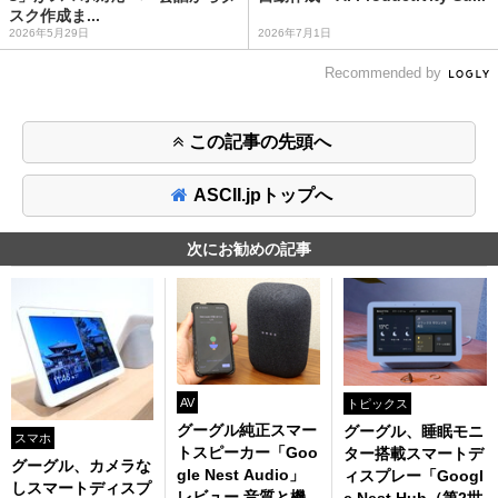
スク作成ま...
2026年5月29日
2026年7月1日
Recommended by
この記事の先頭へ
ASCII.jpトップへ
次にお勧めの記事
AV
トピックス
グーグル純正スマー
グーグル、睡眠モニ
スマホ
トスピーカー「Goo
ター搭載スマートデ
グーグル、カメラな
gle Nest Audio」
ィスプレー「Googl
しスマートディスプ
レビュー 音質と機