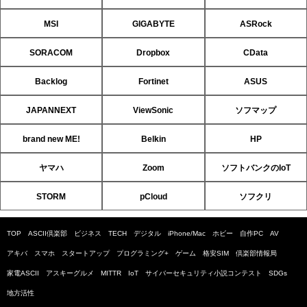
MSI
GIGABYTE
ASRock
SORACOM
Dropbox
CData
Backlog
Fortinet
ASUS
JAPANNEXT
ViewSonic
ソフマップ
brand new ME!
Belkin
HP
ヤマハ
Zoom
ソフトバンクのIoT
STORM
pCloud
ソフクリ
TOP
ASCII倶楽部
ビジネス
TECH
デジタル
iPhone/Mac
ホビー
自作PC
AV
アキバ
スマホ
スタートアップ
プログラミング+
ゲーム
格安SIM
倶楽部情報局
家電ASCII
アスキーグルメ
MITTR
IoT
サイバーセキュリティ小説コンテスト
SDGs
地方活性